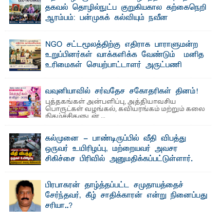
தகவல் தொழில்நுட்ப குறுகியகால கற்கைநெறி
ஆரம்பம்: பன்முகக் கல்வியும் நவீன
தொழில்நுட்பமும் காலத்தின் தேவை – பீடாதிபதி
பேராசிரியர் எம். எம். பாஸில்
NGO சட்டமூலத்திற்கு எதிராக பாராளுமன்ற
தெ ன்கிழக்குப் பல்கலைக்கழகத்தின் கலை மற்றும் கலாசார
உறுப்பினர்கள் வாக்களிக்க வேண்டும் – மனித
பீடத்தின் புவியியல் துறையினால் ...
உரிமைகள் செயற்பாட்டாளர் அருட்பணி
லூக்ஜோன் வேண்டுகோள்
ஜே. எப். காமிலா பேகம்- இ லங்கை அரசாங்கம் அரசுசாரா
வவுனியாவில் சர்வதேச சகோதரிகள் தினம்!
அமைப்புகள் (NGO) தொடர்பான புதிய சட்டமூலத்தை ...
புத்தகங்கள் அன்பளிப்பு, அத்தியாவசிய
பொருட்கள் வழங்கல், கவியரங்கம் மற்றும் கலை
நிகழ்ச்சிகளுடன் ...
கல்முனை - பாண்டிருப்பில் வீதி விபத்து
ஒருவர் உயிரிழப்பு, மற்றையவர் அவசர
சிகிச்சை பிரிவில் அனுமதிக்கப்பட்டுள்ளார்.
ஷனா- அ ம்பாறை மாவட்டம் கல்முனை ஆதார
வைத்தியசாலைக்கு அருகாமையில் உள்ள கல்முனை -
பாண்டிருப்பு ...
பிரபாகரன் தாழ்த்தப்பட்ட சமுதாயத்தைச்
சேர்ந்தவர், கீழ் சாதிக்காரன் என்று நினைப்பது
சரியா..?
விடுதலைப் புலிகளின் தலைவர் பிரபாகரன் அவர்கள்