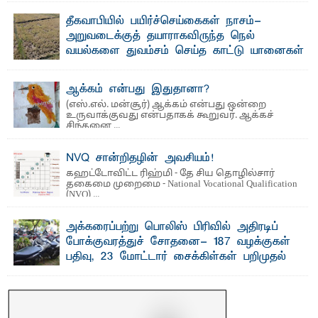
வெள்ளாளரல்லாதவர் என்பதால் அவர் தாழ்த்தப்பட்ட ...
தீகவாபியில் பயிர்ச்செய்கைகள் நாசம்-
அறுவடைக்குத் தயாராகவிருந்த நெல்
வயல்களை துவம்சம் செய்த காட்டு யானைகள்
பாறுக் ஷிஹான்- அ ம்பாறை மாவட்டத்தின் தீகவாபி
பிரதேசத்தில் அறுவடைக்குத் தயாரான நிலையில்
காணப்பட்ட பல ...
ஆக்கம் என்பது இதுதானா?
(எஸ்.எல். மன்சூர்) ஆக்கம் என்பது ஒன்றை
உருவாக்குவது என்பதாகக் கூறுவர். ஆக்கச்
சிந்தனை ...
NVQ சான்றிதழின் அவசியம்!
கஹட்டோவிட்ட ரிஹ்மி - தே சிய தொழில்சார்
தகைமை முறைமை - National Vocational Qualification
(NVQ) ...
அக்கரைப்பற்று பொலிஸ் பிரிவில் அதிரடிப்
போக்குவரத்துச் சோதனை- 187 வழக்குகள்
பதிவு, 23 மோட்டார் சைக்கிள்கள் பறிமுதல்
பாறுக் ஷிஹான்- அ க்கரைப்பற்று பொலிஸ் நிர்வாகப்
பிரிவுக்குட்பட்ட பகுதிகளில் நேற்று (31) ...