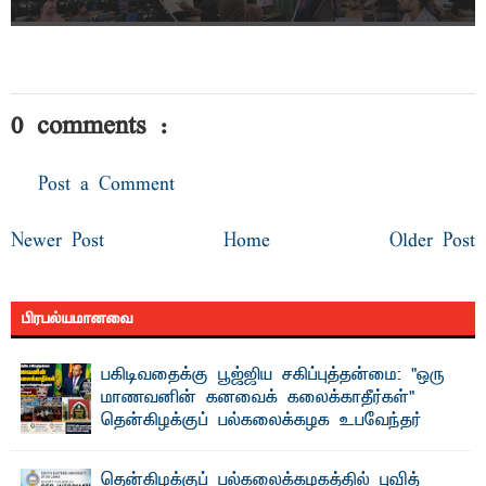
0 comments :
Post a Comment
Newer Post
Home
Older Post
பிரபல்யமானவை
பகிடிவதைக்கு பூஜ்ஜிய சகிப்புத்தன்மை: "ஒரு
மாணவனின் கனவைக் கலைக்காதீர்கள்" –
தென்கிழக்குப் பல்கலைக்கழக உபவேந்தர்
வலியுறுத்தல்
"ஒ ரு மாணவனின் அல்லது மாணவியின் கனவு என்னால்
தென்கிழக்குப் பல்கலைக்கழகத்தில் புவித்
கலைக்கப்படாது" என்ற உறுதியை ஒவ்வொரு மாணவரும் ...