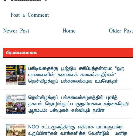
Post a Comment
Newer Post
Home
Older Post
பிரபல்யமானவை
பகிடிவதைக்கு பூஜ்ஜிய சகிப்புத்தன்மை: "ஒரு
மாணவனின் கனவைக் கலைக்காதீர்கள்" –
தென்கிழக்குப் பல்கலைக்கழக உபவேந்தர்
வலியுறுத்தல்
"ஒ ரு மாணவனின் அல்லது மாணவியின் கனவு என்னால்
தென்கிழக்குப் பல்கலைக்கழகத்தில் புவித்
கலைக்கப்படாது" என்ற உறுதியை ஒவ்வொரு மாணவரும் ...
தகவல் தொழில்நுட்ப குறுகியகால கற்கைநெறி
ஆரம்பம்: பன்முகக் கல்வியும் நவீன
தொழில்நுட்பமும் காலத்தின் தேவை – பீடாதிபதி
பேராசிரியர் எம். எம். பாஸில்
NGO சட்டமூலத்திற்கு எதிராக பாராளுமன்ற
தெ ன்கிழக்குப் பல்கலைக்கழகத்தின் கலை மற்றும் கலாசார
உறுப்பினர்கள் வாக்களிக்க வேண்டும் – மனித
பீடத்தின் புவியியல் துறையினால் ...