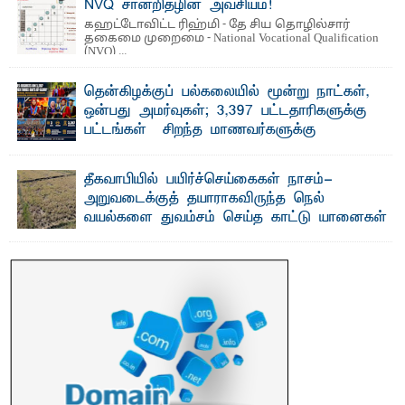
NVQ சான்றிதழின் அவசியம்!
கஹட்டோவிட்ட ரிஹ்மி - தே சிய தொழில்சார்
தகைமை முறைமை - National Vocational Qualification
(NVQ) ...
தென்கிழக்குப் பல்கலையில் மூன்று நாட்கள்,
ஒன்பது அமர்வுகள்; 3,397 பட்டதாரிகளுக்கு
பட்டங்கள் – சிறந்த மாணவர்களுக்கு
தங்கப்பதக்கங்கள், நினைவுப் பதக்கங்கள்
மற்றும் சிறப்புப் பரிசுகள்
தீகவாபியில் பயிர்ச்செய்கைகள் நாசம்-
எம்.வை. அமீர்- ஒ லுவிலில் அமைந்துள்ள தென்கிழக்குப்
அறுவடைக்குத் தயாராகவிருந்த நெல்
பல்கலைக்கழகத்தின் 18ஆவது பொதுப் பட்டமளிப்பு விழா ...
வயல்களை துவம்சம் செய்த காட்டு யானைகள்
பாறுக் ஷிஹான்- அ ம்பாறை மாவட்டத்தின் தீகவாபி
பிரதேசத்தில் அறுவடைக்குத் தயாரான நிலையில்
காணப்பட்ட பல ...