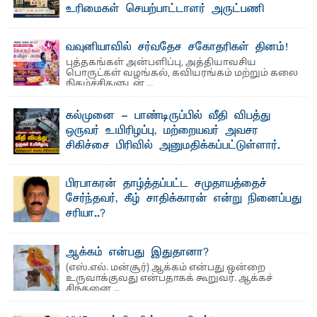
உரிமைகள் செயற்பாட்டாளர் அருட்பணி
லூக்ஜோன் வேண்டுகோள்
ஜே. எப். காமிலா பேகம்- இ லங்கை அரசாங்கம் அரசுசாரா
வவுனியாவில் சர்வதேச சகோதரிகள் தினம்!
அமைப்புகள் (NGO) தொடர்பான புதிய சட்டமூலத்தை ...
புத்தகங்கள் அன்பளிப்பு, அத்தியாவசிய
பொருட்கள் வழங்கல், கவியரங்கம் மற்றும் கலை
நிகழ்ச்சிகளுடன் ...
கல்முனை - பாண்டிருப்பில் வீதி விபத்து
ஒருவர் உயிரிழப்பு, மற்றையவர் அவசர
சிகிச்சை பிரிவில் அனுமதிக்கப்பட்டுள்ளார்.
ஷனா- அ ம்பாறை மாவட்டம் கல்முனை ஆதார
வைத்தியசாலைக்கு அருகாமையில் உள்ள கல்முனை -
பாண்டிருப்பு ...
பிரபாகரன் தாழ்த்தப்பட்ட சமுதாயத்தைச்
சேர்ந்தவர், கீழ் சாதிக்காரன் என்று நினைப்பது
சரியா..?
விடுதலைப் புலிகளின் தலைவர் பிரபாகரன் அவர்கள்
வெள்ளாளரல்லாதவர் என்பதால் அவர் தாழ்த்தப்பட்ட ...
ஆக்கம் என்பது இதுதானா?
(எஸ்.எல். மன்சூர்) ஆக்கம் என்பது ஒன்றை
உருவாக்குவது என்பதாகக் கூறுவர். ஆக்கச்
சிந்தனை ...