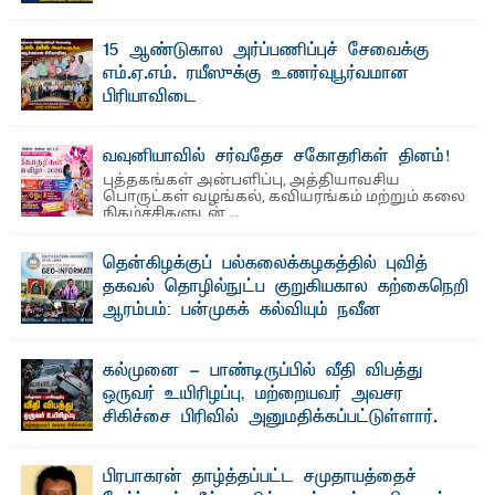
லூக்ஜோன் வேண்டுகோள்
ஜே. எப். காமிலா பேகம்- இ லங்கை அரசாங்கம் அரசுசாரா
15 ஆண்டுகால அர்ப்பணிப்புச் சேவைக்கு
அமைப்புகள் (NGO) தொடர்பான புதிய சட்டமூலத்தை ...
எம்.ஏ.எம். ரயீஸுக்கு உணர்வுபூர்வமான
பிரியாவிடை
தெ ன்கிழக்குப் பல்கலைக்கழகத்தின் நிர்வாக பிரிவிலும்
பிரயோக விஞ்ஞான பீடத்திலும் 15 ஆண்டுகள் ...
வவுனியாவில் சர்வதேச சகோதரிகள் தினம்!
புத்தகங்கள் அன்பளிப்பு, அத்தியாவசிய
பொருட்கள் வழங்கல், கவியரங்கம் மற்றும் கலை
நிகழ்ச்சிகளுடன் ...
தென்கிழக்குப் பல்கலைக்கழகத்தில் புவித்
தகவல் தொழில்நுட்ப குறுகியகால கற்கைநெறி
ஆரம்பம்: பன்முகக் கல்வியும் நவீன
தொழில்நுட்பமும் காலத்தின் தேவை – பீடாதிபதி
பேராசிரியர் எம். எம். பாஸில்
கல்முனை - பாண்டிருப்பில் வீதி விபத்து
தெ ன்கிழக்குப் பல்கலைக்கழகத்தின் கலை மற்றும் கலாசார
ஒருவர் உயிரிழப்பு, மற்றையவர் அவசர
பீடத்தின் புவியியல் துறையினால் ...
சிகிச்சை பிரிவில் அனுமதிக்கப்பட்டுள்ளார்.
ஷனா- அ ம்பாறை மாவட்டம் கல்முனை ஆதார
வைத்தியசாலைக்கு அருகாமையில் உள்ள கல்முனை -
பாண்டிருப்பு ...
பிரபாகரன் தாழ்த்தப்பட்ட சமுதாயத்தைச்