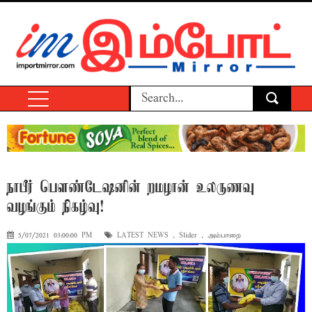
நாபீர் பௌண்டேஷனின் றமழான் உலருணவு
வழங்கும் நிகழ்வு!
5/07/2021 03:00:00 PM
LATEST NEWS
,
Slider
,
அம்பாறை