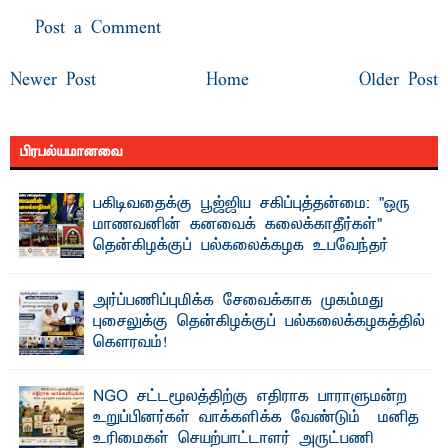
Post a Comment
Newer Post
Home
Older Post
பிரபல்யமானவை
பகிடிவதைக்கு பூஜ்ஜிய சகிப்புத்தன்மை: "ஒரு
மாணவனின் கனவைக் கலைக்காதீர்கள்" –
தென்கிழக்குப் பல்கலைக்கழக உபவேந்தர்
வலியுறுத்தல்
"ஒ ரு மாணவனின் அல்லது மாணவியின் கனவு என்னால்
அர்ப்பணிப்புமிக்க சேவைக்காக முகம்மது
கலைக்கப்படாது" என்ற உறுதியை ஒவ்வொரு மாணவரும் ...
புசைலுக்கு தென்கிழக்குப் பல்கலைக்கழகத்தில்
கௌரவம்!
தெ ன்கிழக்குப் பல்கலைக்கழகத்தின் கலை மற்றும் கலாசாரப்
பீடத்தின் கல்வி மற்றும் நிர்வாக வளர்ச்சியில் ...
NGO சட்டமூலத்திற்கு எதிராக பாராளுமன்ற
உறுப்பினர்கள் வாக்களிக்க வேண்டும் – மனித
உரிமைகள் செயற்பாட்டாளர் அருட்பணி