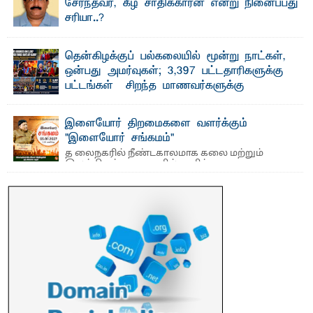
சேர்ந்தவர், கீழ் சாதிக்காரன் என்று நினைப்பது
சரியா..?
விடுதலைப் புலிகளின் தலைவர் பிரபாகரன் அவர்கள்
வெள்ளாளரல்லாதவர் என்பதால் அவர் தாழ்த்தப்பட்ட ...
தென்கிழக்குப் பல்கலையில் மூன்று நாட்கள்,
ஒன்பது அமர்வுகள்; 3,397 பட்டதாரிகளுக்கு
பட்டங்கள் – சிறந்த மாணவர்களுக்கு
தங்கப்பதக்கங்கள், நினைவுப் பதக்கங்கள்
மற்றும் சிறப்புப் பரிசுகள்
இளையோர் திறமைகளை வளர்க்கும்
எம்.வை. அமீர்- ஒ லுவிலில் அமைந்துள்ள தென்கிழக்குப்
"இளையோர் சங்கமம்"
பல்கலைக்கழகத்தின் 18ஆவது பொதுப் பட்டமளிப்பு விழா ...
த லைநகரில் நீண்டகாலமாக கலை மற்றும்
இலக்கியத் துறைகளில் தனித்துவமான
பணிகளை முன்னெடுத்து வரும் புதிய ...