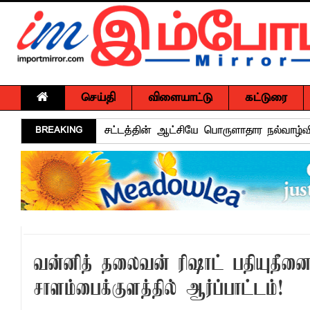
செய்தி
விளையாட்டு
கட்டுரை
BREAKING
சட்டத்தின் ஆட்சியே பொருளாதார நல்வாழ்வ
தரம் 5 புலமைப்பரிசில் பரீட்சைக்கு தோற்ற
கல்முனை மஹ்மூத் மகளிர் கல்லூரிக்கு ப
பல்கலை மாணவர்களுக்கு மடி கணனிகள்; 
மடிக்கணினி வழங்கும் திட்டம்
சாய்ந்தமருதில் தாய்ப்பால் ஊட்டல் வாரத்தை
வன்னித் தலைவன் ரிஷாட் பதியுதீன
15 ஆண்டுகால அர்ப்பணிப்புச் சேவைக்கு எம
சாளம்பைக்குளத்தில் ஆர்ப்பாட்டம்!
அர்ப்பணிப்புமிக்க சேவைக்காக முகம்மது ப