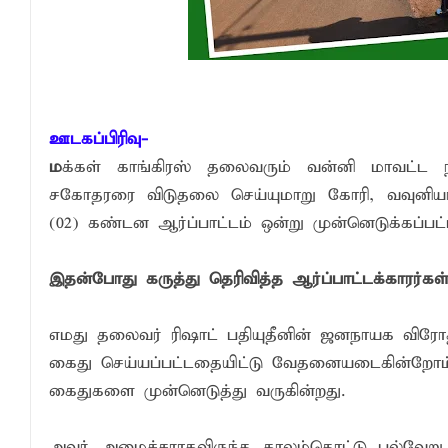
தென்கிழக்குப் பல்கலையில் மூன்று நாட்கள்
நினைவுப் பதக்கங்கள் மற்றும் சிறப்புப் பரிசு
இலங்கை அஹ்திய்யா பாடசாலைகளின் 75ஆ
தென்கிழக்குப் பல்கலைக்கழக ஊழியர் சங்கத
ஊடகப்பிரிவு-
ம
க்கள் காங்கிரஸ் தலைவரும் வன்னி மாவட்ட ந
சகோதரரை விடுதலை செய்யுமாறு கோரி, வவுனியா,
(02) கண்டன ஆர்ப்பாட்டம் ஒன்று முன்னெடுக்கப்பட்
இதன்போது கருத்து தெரிவித்த ஆர்ப்பாட்டக்காரர்கள்
எமது தலைவர் ரிஷாட் பதியுதீனின் ஜனநாயக விர
கைது செய்யப்பட்டதையிட்டு வேதனையடைகின்றோ
கைதுகளை முன்னெடுத்து வருகின்றது.
அவர் அமைச்சராகவிருந்த காலம்தொட்டு பல்வேறு