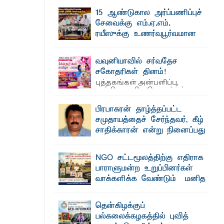
தெ ன்கிழக்குப் பல்கலைக்கழகத்தின் கலை
 உணவுகள் கைப்பற்றப்பட்டுக் அழிப்பு
15 ஆண்டுகால அர்ப்பணிப்புச்
மற்றும் கலாசாரப் பீடத்தின் கல்வி மற்றும்
நிர்வாக வளர்ச்சியில் ...
சேவைக்கு எம்.ஏ.எம்.
 நீண்டகால தேவைக்கு தீர்வு காண
ரயீஸுக்கு உணர்வுபூர்வமான
பிரியாவிடை
தெ ன்கிழக்குப் பல்கலைக்கழகத்தின்
வவுனியாவில் சர்வதேச
நிர்வாக பிரிவிலும் பிரயோக விஞ்ஞான
பீடத்திலும் 15 ஆண்டுகள் ...
சகோதரிகள் தினம்!
ைக்கழக உபவேந்தர் வலியுறுத்தல்
புத்தகங்கள் அன்பளிப்பு,
அத்தியாவசிய பொருட்கள்
பட்டுள்ளார்.
வழங்கல், கவியரங்கம் மற்றும் கலை
நிகழ்ச்சிகளுடன் ...
பிரபாகரன் தாழ்த்தப்பட்ட
பாட்டாளர் அருட்பணி லூக்ஜோன்
சமுதாயத்தைச் சேர்ந்தவர், கீழ்
சாதிக்காரன் என்று நினைப்பது
சரியா..?
க்கிள்கள் பறிமுதல்
விடுதலைப் புலிகளின் தலைவர் பிரபாகரன்
NGO சட்டமூலத்திற்கு எதிராக
அவர்கள் வெள்ளாளரல்லாதவர் என்பதால்
அவர் தாழ்த்தப்பட்ட ...
பாராளுமன்ற உறுப்பினர்கள்
ல்வியும் நவீன தொழில்நுட்பமும்
வாக்களிக்க வேண்டும் – மனித
உரிமைகள் செயற்பாட்டாளர்
அருட்பணி லூக்ஜோன் வேண்டுகோள்
ட்டு யானைகள்
தென்கிழக்குப்
ஜே. எப். காமிலா பேகம்- இ லங்கை
பல்கலைக்கழகத்தில் புவித்
அரசாங்கம் அரசுசாரா அமைப்புகள் (NGO)