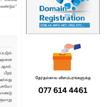
ேண்டும்”
படும்
 அதனை
ஆவர்.
பிறர்
ல்லது
்தளமோ
ொண்டு
மாறு