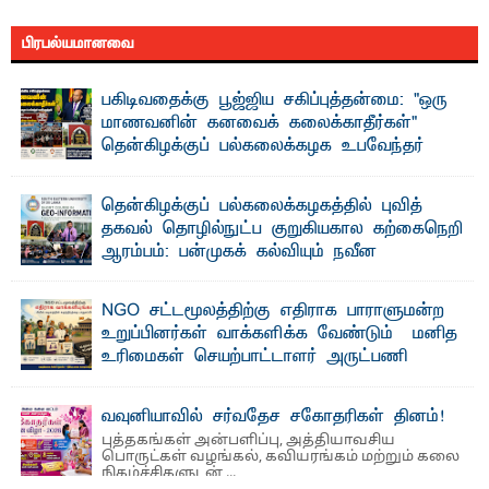
பிரபல்யமானவை
பகிடிவதைக்கு பூஜ்ஜிய சகிப்புத்தன்மை: "ஒரு
மாணவனின் கனவைக் கலைக்காதீர்கள்" –
தென்கிழக்குப் பல்கலைக்கழக உபவேந்தர்
வலியுறுத்தல்
"ஒ ரு மாணவனின் அல்லது மாணவியின் கனவு என்னால்
தென்கிழக்குப் பல்கலைக்கழகத்தில் புவித்
கலைக்கப்படாது" என்ற உறுதியை ஒவ்வொரு மாணவரும் ...
தகவல் தொழில்நுட்ப குறுகியகால கற்கைநெறி
ஆரம்பம்: பன்முகக் கல்வியும் நவீன
தொழில்நுட்பமும் காலத்தின் தேவை – பீடாதிபதி
பேராசிரியர் எம். எம். பாஸில்
NGO சட்டமூலத்திற்கு எதிராக பாராளுமன்ற
தெ ன்கிழக்குப் பல்கலைக்கழகத்தின் கலை மற்றும் கலாசார
உறுப்பினர்கள் வாக்களிக்க வேண்டும் – மனித
பீடத்தின் புவியியல் துறையினால் ...
உரிமைகள் செயற்பாட்டாளர் அருட்பணி
லூக்ஜோன் வேண்டுகோள்
ஜே. எப். காமிலா பேகம்- இ லங்கை அரசாங்கம் அரசுசாரா
வவுனியாவில் சர்வதேச சகோதரிகள் தினம்!
அமைப்புகள் (NGO) தொடர்பான புதிய சட்டமூலத்தை ...
புத்தகங்கள் அன்பளிப்பு, அத்தியாவசிய
பொருட்கள் வழங்கல், கவியரங்கம் மற்றும் கலை
நிகழ்ச்சிகளுடன் ...