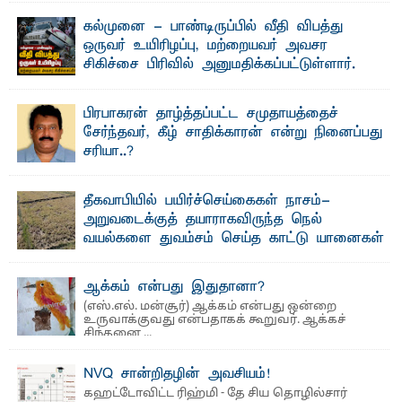
கல்முனை - பாண்டிருப்பில் வீதி விபத்து
ஒருவர் உயிரிழப்பு, மற்றையவர் அவசர
சிகிச்சை பிரிவில் அனுமதிக்கப்பட்டுள்ளார்.
ஷனா- அ ம்பாறை மாவட்டம் கல்முனை ஆதார
வைத்தியசாலைக்கு அருகாமையில் உள்ள கல்முனை -
பாண்டிருப்பு ...
பிரபாகரன் தாழ்த்தப்பட்ட சமுதாயத்தைச்
சேர்ந்தவர், கீழ் சாதிக்காரன் என்று நினைப்பது
சரியா..?
விடுதலைப் புலிகளின் தலைவர் பிரபாகரன் அவர்கள்
வெள்ளாளரல்லாதவர் என்பதால் அவர் தாழ்த்தப்பட்ட ...
தீகவாபியில் பயிர்ச்செய்கைகள் நாசம்-
அறுவடைக்குத் தயாராகவிருந்த நெல்
வயல்களை துவம்சம் செய்த காட்டு யானைகள்
பாறுக் ஷிஹான்- அ ம்பாறை மாவட்டத்தின் தீகவாபி
பிரதேசத்தில் அறுவடைக்குத் தயாரான நிலையில்
காணப்பட்ட பல ...
ஆக்கம் என்பது இதுதானா?
(எஸ்.எல். மன்சூர்) ஆக்கம் என்பது ஒன்றை
உருவாக்குவது என்பதாகக் கூறுவர். ஆக்கச்
சிந்தனை ...
NVQ சான்றிதழின் அவசியம்!
கஹட்டோவிட்ட ரிஹ்மி - தே சிய தொழில்சார்