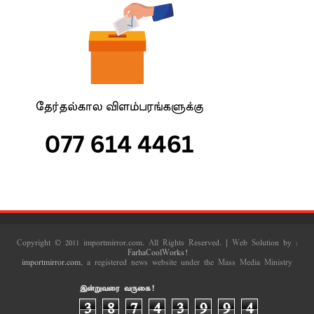
Copyright © 2011 importmirror.com. All Rights Reserved. | Web Solution by :
FarhaCoolWorks!
importmirror.com
, a registered news website under the Mass Media Ministry
இன்றுவரை வருகை!
3
8
7
4
3
9
9
4