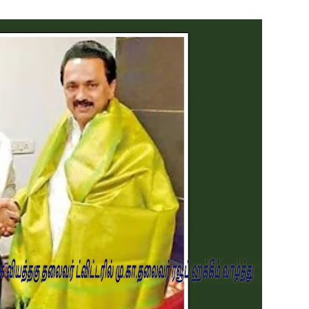
 போக்குவரத்துச் சோதனை- 187 வழக்குகள் பதிவு, 23 மோட்டார் சை
தகவல் தொழில்நுட்ப குறுகியகால கற்கைநெறி ஆரம்பம்: பன்முகக் க
். எம். பாஸில்
றுவடைக்குத் தயாராகவிருந்த நெல் வயல்களை துவம்சம் செய்த கா
ம் ஓர் பெருமை
, ஒன்பது அமர்வுகள்; 3,397 பட்டதாரிகளுக்கு பட்டங்கள் – சிறந்த 
கள்
வது ஆண்டு பவள விழா ஏற்பாடுகள் தொடர்பாக அம்பாறை மாவட
்தின் புதிய செயலாளராக நாபி எம். முஸ்னி பதவியேற்பு
மத்தின் மறைந்திருக்கும் அதிசயம்
 சுற்றாடல் சார் செயற்பாட்டு முகாம்
் கழகத்தின் ரீஜென்சி டி20 பிளாஸ்ட் கிரிக்கெட் சுற்றுப்போட்டி 