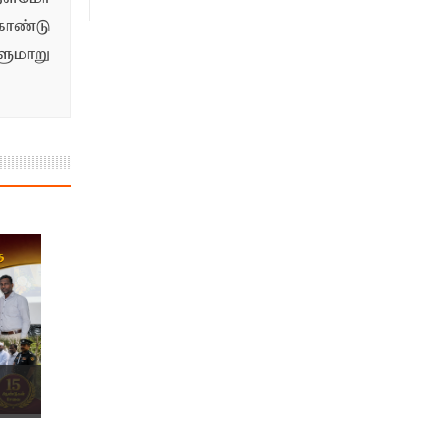
ொண்டு
மாறு
.