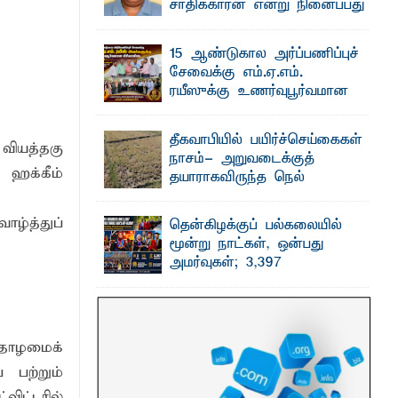
சாதிக்காரன் என்று நினைப்பது
சரியா..?
விடுதலைப் புலிகளின் தலைவர் பிரபாகரன்
15 ஆண்டுகால அர்ப்பணிப்புச்
அவர்கள் வெள்ளாளரல்லாதவர் என்பதால்
தரவு
அவர் தாழ்த்தப்பட்ட ...
சேவைக்கு எம்.ஏ.எம்.
ரயீஸுக்கு உணர்வுபூர்வமான
பிரியாவிடை
தெ ன்கிழக்குப் பல்கலைக்கழகத்தின்
தீகவாபியில் பயிர்ச்செய்கைகள்
நிர்வாக பிரிவிலும் பிரயோக விஞ்ஞான
வியத்தகு
பீடத்திலும் 15 ஆண்டுகள் ...
நாசம்- அறுவடைக்குத்
ஹக்கீம்
தயாராகவிருந்த நெல்
வயல்களை துவம்சம் செய்த
காட்டு யானைகள்
ாழ்த்துப்
தென்கிழக்குப் பல்கலையில்
பாறுக் ஷிஹான்- அ ம்பாறை மாவட்டத்தின்
மூன்று நாட்கள், ஒன்பது
தீகவாபி பிரதேசத்தில் அறுவடைக்குத்
தயாரான நிலையில் காணப்பட்ட பல ...
அமர்வுகள்; 3,397
பட்டதாரிகளுக்கு பட்டங்கள் –
சிறந்த மாணவர்களுக்கு
தங்கப்பதக்கங்கள், நினைவுப் பதக்கங்கள்
மற்றும் சிறப்புப் பரிசுகள்
 தோழமைக்
எம்.வை. அமீர்- ஒ லுவிலில் அமைந்துள்ள
தென்கிழக்குப் பல்கலைக்கழகத்தின்
 பற்றும்
18ஆவது பொதுப் பட்டமளிப்பு விழா ...
ிட்டரில்