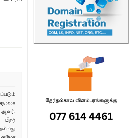
படும்
 அதனை
ஆவர்.
பிறர்
ல்லது
்தளமோ