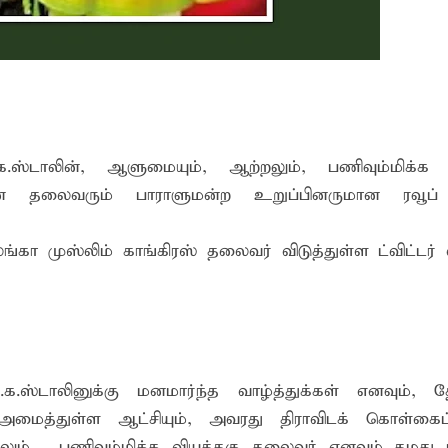
ங்கி – பொலிஸார் இணைந்து அம்பாறையில் விசேட விழிப்புணர்வு
்தேக நபருக்கு சரீரப் பிணை-கல்முனை நீதிவான் நீதிமன்றம் உத்
.ஸ்டாலின், ஆளுமையும், ஆற்றலும், பணிவும்மிக்க 
ன் தலைவரும் பாராளுமன்ற உறுப்பினருமான ரவூப் 
ங்கா முஸ்லிம் காங்கிரஸ் தலைவர் விடுத்துள்ள ட்விட்டர் வ
.க.ஸ்டாலினுக்கு மனமார்ந்த வாழ்த்துக்கள் எனவும்,
ைத்துள்ள ஆட்சியும், அவரது திராவிடக் கொள்கைப்
 , பணிவும்மிக்க வியத்தகு தலைவர் எனவும் தமது ட்வ