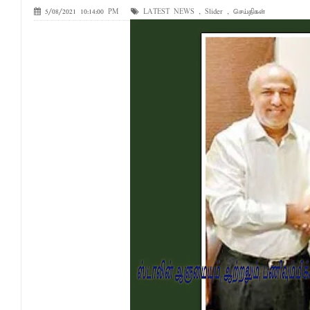
5/08/2021 10:14:00 PM
LATEST NEWS
,
Slider
,
செய்திகள்
வேண்டுகோள்
அக்கரைப்பற்று பொலிஸ் பிரிவில் அதிரடிப்
தென்கிழக்குப் பல்கலைக்கழகத்தில் புவித் 
காலத்தின் தேவை – பீடாதிபதி பேராசிரியர் எம
தீகவாபியில் பயிர்ச்செய்கைகள் நாசம்- அ
தென்கிழக்குப் பல்கலைக்கழகத்திற்கு மேலு
தென்கிழக்குப் பல்கலையில் மூன்று நாட்கள்
நினைவுப் பதக்கங்கள் மற்றும் சிறப்புப் பரிசு
இலங்கை அஹ்திய்யா பாடசாலைகளின் 75ஆ
தென்கிழக்குப் பல்கலைக்கழக ஊழியர் சங்கத
வியப்பில் ஆழ்த்தும் விபூதி மலை! – கதிர்கா
சாய்ந்தமருது லீடர் அஸ்ரப் வித்தியாலயத்தில்
சாய்ந்தமருது ரியல் பிளாஸ்டர் விளையாட்டுக