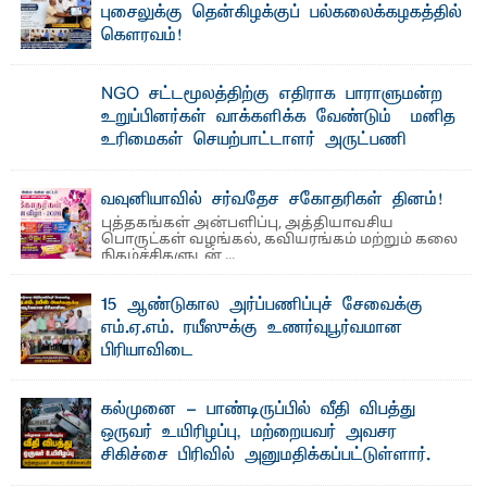
தெ ன்கிழக்குப் பல்கலைக்கழகத்தின் கலை மற்றும் கலாசார
புசைலுக்கு தென்கிழக்குப் பல்கலைக்கழகத்தில்
பீடத்தின் புவியியல் துறையினால் ...
கௌரவம்!
தெ ன்கிழக்குப் பல்கலைக்கழகத்தின் கலை மற்றும் கலாசாரப்
பீடத்தின் கல்வி மற்றும் நிர்வாக வளர்ச்சியில் ...
NGO சட்டமூலத்திற்கு எதிராக பாராளுமன்ற
உறுப்பினர்கள் வாக்களிக்க வேண்டும் – மனித
உரிமைகள் செயற்பாட்டாளர் அருட்பணி
லூக்ஜோன் வேண்டுகோள்
ஜே. எப். காமிலா பேகம்- இ லங்கை அரசாங்கம் அரசுசாரா
வவுனியாவில் சர்வதேச சகோதரிகள் தினம்!
அமைப்புகள் (NGO) தொடர்பான புதிய சட்டமூலத்தை ...
புத்தகங்கள் அன்பளிப்பு, அத்தியாவசிய
பொருட்கள் வழங்கல், கவியரங்கம் மற்றும் கலை
நிகழ்ச்சிகளுடன் ...
15 ஆண்டுகால அர்ப்பணிப்புச் சேவைக்கு
எம்.ஏ.எம். ரயீஸுக்கு உணர்வுபூர்வமான
பிரியாவிடை
தெ ன்கிழக்குப் பல்கலைக்கழகத்தின் நிர்வாக பிரிவிலும்
பிரயோக விஞ்ஞான பீடத்திலும் 15 ஆண்டுகள் ...
கல்முனை - பாண்டிருப்பில் வீதி விபத்து
ஒருவர் உயிரிழப்பு, மற்றையவர் அவசர
சிகிச்சை பிரிவில் அனுமதிக்கப்பட்டுள்ளார்.
ஷனா- அ ம்பாறை மாவட்டம் கல்முனை ஆதார