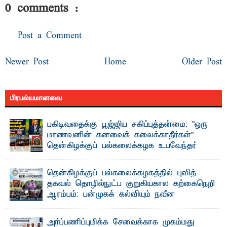
0 comments :
Post a Comment
Newer Post
Home
Older Post
பிரபல்யமானவை
பகிடிவதைக்கு பூஜ்ஜிய சகிப்புத்தன்மை: "ஒரு
மாணவனின் கனவைக் கலைக்காதீர்கள்" –
தென்கிழக்குப் பல்கலைக்கழக உபவேந்தர்
வலியுறுத்தல்
"ஒ ரு மாணவனின் அல்லது மாணவியின் கனவு என்னால்
தென்கிழக்குப் பல்கலைக்கழகத்தில் புவித்
கலைக்கப்படாது" என்ற உறுதியை ஒவ்வொரு மாணவரும் ...
தகவல் தொழில்நுட்ப குறுகியகால கற்கைநெறி
ஆரம்பம்: பன்முகக் கல்வியும் நவீன
தொழில்நுட்பமும் காலத்தின் தேவை – பீடாதிபதி
பேராசிரியர் எம். எம். பாஸில்
அர்ப்பணிப்புமிக்க சேவைக்காக முகம்மது