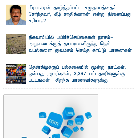
வைத்தியசாலைக்கு அருகாமையில் உள்ள கல்முனை -
பாண்டிருப்பு ...
பிரபாகரன் தாழ்த்தப்பட்ட சமுதாயத்தைச்
சேர்ந்தவர், கீழ் சாதிக்காரன் என்று நினைப்பது
சரியா..?
விடுதலைப் புலிகளின் தலைவர் பிரபாகரன் அவர்கள்
வெள்ளாளரல்லாதவர் என்பதால் அவர் தாழ்த்தப்பட்ட ...
தீகவாபியில் பயிர்ச்செய்கைகள் நாசம்-
அறுவடைக்குத் தயாராகவிருந்த நெல்
வயல்களை துவம்சம் செய்த காட்டு யானைகள்
பாறுக் ஷிஹான்- அ ம்பாறை மாவட்டத்தின் தீகவாபி
பிரதேசத்தில் அறுவடைக்குத் தயாரான நிலையில்
காணப்பட்ட பல ...
தென்கிழக்குப் பல்கலையில் மூன்று நாட்கள்,
ஒன்பது அமர்வுகள்; 3,397 பட்டதாரிகளுக்கு
பட்டங்கள் – சிறந்த மாணவர்களுக்கு
தங்கப்பதக்கங்கள், நினைவுப் பதக்கங்கள்
மற்றும் சிறப்புப் பரிசுகள்
எம்.வை. அமீர்- ஒ லுவிலில் அமைந்துள்ள தென்கிழக்குப்
பல்கலைக்கழகத்தின் 18ஆவது பொதுப் பட்டமளிப்பு விழா ...