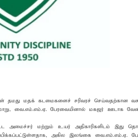
? இடதுசாரிக் கொள்கையை நோக்கி வடகிழக்கு மக்கள்
ிறது: இலங்கை - இந்தியாவுக்கு வறட்சி, வெள்ளம் மற்றும் பரு
்கு எதிராகச் சட்ட நடவடிக்கை! மனித நுகர்வுக்குப் பொருத்தமற்ற
ிகள் தமது மதக் கடமைகளைச் சரிவரச் செய்வதற்கான வ
மாறு, வை.எம்.எம்.ஏ. பேரவையினால் மகஜர் ஊடாக வே
பட்ட அமைச்சர் மற்றும் உயர் அதிகாரிகளிடம் இது தொ
ப்பிக்கப்பட்டுள்ளதாக, அகில இலங்கை வை.எம்.எம்.ஏ. ப