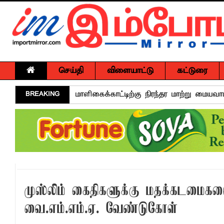
செய்தி
விளையாட்டு
கட்டுரை
BREAKING
மாளிகைக்காட்டிற்கு நிரந்தர மாற்று மைய
ஒருமித்த நடவடிக்கைக்கு முஸ்தீபு
வவுனியாவில் சர்வதேச சகோதரிகள் தினம்!
பகிடிவதைக்கு பூஜ்ஜிய சகிப்புத்தன்மை: "
கல்முனை - பாண்டிருப்பில் வீதி விபத்து ஒர
NGO சட்டமூலத்திற்கு எதிராக பாராளுமன்ற
முஸ்லிம் கைதிகளுக்கு மதக்கடமைகளை
வேண்டுகோள்
வை.எம்.எம்.ஏ. வேண்டுகோள்
அக்கரைப்பற்று பொலிஸ் பிரிவில் அதிரடிப்