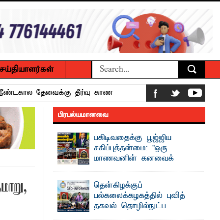
ெய்தியாளர்கள்
 நீண்டகால தேவைக்கு தீர்வு காண
பிரபல்யமானவை
பகிடிவதைக்கு பூஜ்ஜிய
ைக்கழக உபவேந்தர் வலியுறுத்தல்
சகிப்புத்தன்மை: "ஒரு
மாணவனின் கனவைக்
பட்டுள்ளார்.
கலைக்காதீர்கள்" –
பாட்டாளர் அருட்பணி லூக்ஜோன்
தென்கிழக்குப் பல்கலைக்கழக உபவேந்தர்
மாறு,
தென்கிழக்குப்
வலியுறுத்தல்
பல்கலைக்கழகத்தில் புவித்
"ஒ ரு மாணவனின் அல்லது மாணவியின்
தகவல் தொழில்நுட்ப
கனவு என்னால் கலைக்கப்படாது" என்ற
க்கிள்கள் பறிமுதல்
உறுதியை ஒவ்வொரு மாணவரும் ...
குறுகியகால கற்கைநெறி