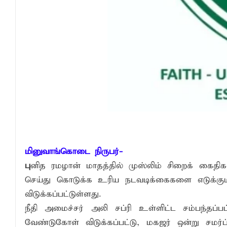
பாரம்பரிய அரசியலுக்கு முற்றுப்புள்ளியா
2026 - 2027 இல் வலுவான El Niño உருவாக
எச்சரிக்கை!
சுகாதார விதிமுறைகளை மீறிய வியாபாரிகளுக
மினுவாங்கொடை நிருபர்-
பு
னித ரமழான் மாதத்தில் முஸ்லிம் சிறைக் கைத
செய்து கொடுக்க உரிய நடவடிக்கைகளை எடுக்கு
விடுக்கப்பட்டுள்ளது.
நீதி அமைச்சர் அலி சப்ரி உள்ளிட்ட சம்பந்தப்
வேண்டுகோள் விடுக்கப்பட்டு, மகஜர் ஒன்று சமர்