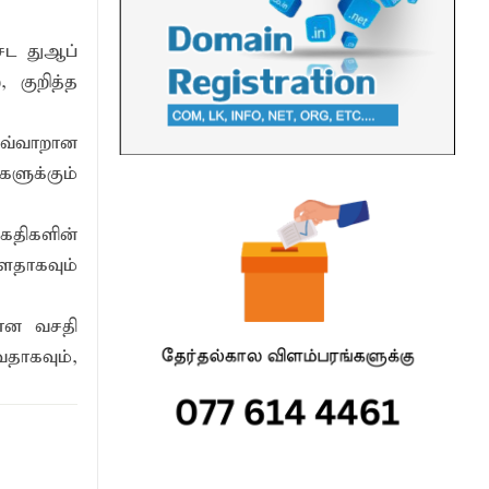
ேட துஆப்
 குறித்த
இவ்வாறான
ளுக்கும்
ைதிகளின்
ளதாகவும்
கான வசதி
வதாகவும்,