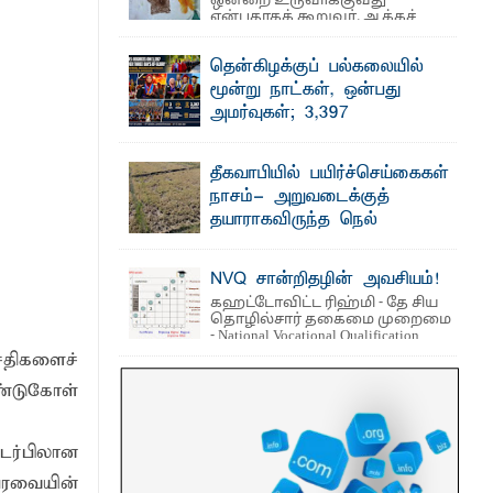
ஒன்றை உருவாக்குவது
என்பதாகக் கூறுவர். ஆக்கச்
சிந்தனை ...
தென்கிழக்குப் பல்கலையில்
வமழை மாற்றங்களுக்கு முன்கூட்டிய
மூன்று நாட்கள், ஒன்பது
அமர்வுகள்; 3,397
பட்டதாரிகளுக்கு பட்டங்கள் –
 உணவுகள் கைப்பற்றப்பட்டுக் அழிப்பு
சிறந்த மாணவர்களுக்கு
தீகவாபியில் பயிர்ச்செய்கைகள்
தங்கப்பதக்கங்கள், நினைவுப் பதக்கங்கள்
நாசம்- அறுவடைக்குத்
மற்றும் சிறப்புப் பரிசுகள்
தயாராகவிருந்த நெல்
எம்.வை. அமீர்- ஒ லுவிலில் அமைந்துள்ள
வயல்களை துவம்சம் செய்த
தென்கிழக்குப் பல்கலைக்கழகத்தின்
18ஆவது பொதுப் பட்டமளிப்பு விழா ...
காட்டு யானைகள்
NVQ சான்றிதழின் அவசியம்!
பாறுக் ஷிஹான்- அ ம்பாறை மாவட்டத்தின்
கஹட்டோவிட்ட ரிஹ்மி - தே சிய
தீகவாபி பிரதேசத்தில் அறுவடைக்குத்
தொழில்சார் தகைமை முறைமை
தயாரான நிலையில் காணப்பட்ட பல ...
- National Vocational Qualification
(NVQ) ...
சதிகளைச்
ண்டுகோள்
டர்பிலான
ேரவையின்