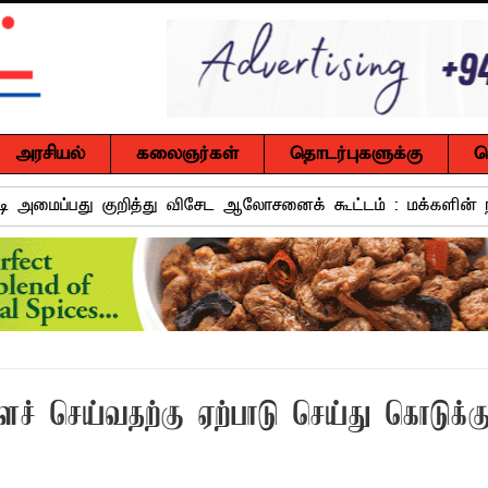
அரசியல்
கலைஞர்கள்
தொடர்புகளுக்கு
ச
வாடி அமைப்பது குறித்து விசேட ஆலோசனைக் கூட்டம் : மக்களின்
ஒரு மாணவனின் கனவைக் கலைக்காதீர்கள்" – தென்கிழக்குப் பல்கல
ுவர் உயிரிழப்பு, மற்றையவர் அவசர சிகிச்சை பிரிவில் அனுமதிக்கப்
 உறுப்பினர்கள் வாக்களிக்க வேண்டும் – மனித உரிமைகள் செயற்
ச் செய்வதற்கு ஏற்பாடு செய்து கொடுக்கு
 போக்குவரத்துச் சோதனை- 187 வழக்குகள் பதிவு, 23 மோட்டார் சை