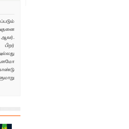
படும்
 அதனை
ஆவர்.
பிறர்
ல்லது
்தளமோ
ொண்டு
மாறு