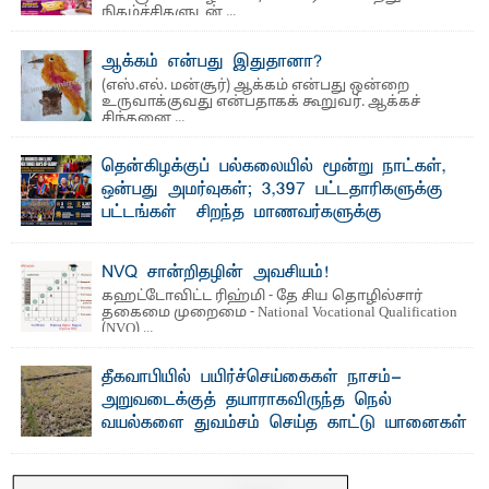
நிகழ்ச்சிகளுடன் ...
ஆக்கம் என்பது இதுதானா?
(எஸ்.எல். மன்சூர்) ஆக்கம் என்பது ஒன்றை
உருவாக்குவது என்பதாகக் கூறுவர். ஆக்கச்
சிந்தனை ...
தென்கிழக்குப் பல்கலையில் மூன்று நாட்கள்,
ஒன்பது அமர்வுகள்; 3,397 பட்டதாரிகளுக்கு
பட்டங்கள் – சிறந்த மாணவர்களுக்கு
தங்கப்பதக்கங்கள், நினைவுப் பதக்கங்கள்
மற்றும் சிறப்புப் பரிசுகள்
NVQ சான்றிதழின் அவசியம்!
எம்.வை. அமீர்- ஒ லுவிலில் அமைந்துள்ள தென்கிழக்குப்
கஹட்டோவிட்ட ரிஹ்மி - தே சிய தொழில்சார்
பல்கலைக்கழகத்தின் 18ஆவது பொதுப் பட்டமளிப்பு விழா ...
தகைமை முறைமை - National Vocational Qualification
(NVQ) ...
தீகவாபியில் பயிர்ச்செய்கைகள் நாசம்-
அறுவடைக்குத் தயாராகவிருந்த நெல்
வயல்களை துவம்சம் செய்த காட்டு யானைகள்
பாறுக் ஷிஹான்- அ ம்பாறை மாவட்டத்தின் தீகவாபி
பிரதேசத்தில் அறுவடைக்குத் தயாரான நிலையில்
காணப்பட்ட பல ...