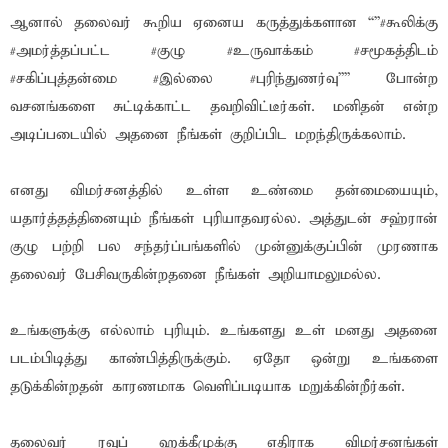
ஆனால் தலைவர் கூறிய ஏனைய கருத்துக்களான “”#கூலிக்கு
#அமர்த்தப்பட்ட #குழு #உருவாக்கம் #சமூகத்திடம்
#சகிப்புத்தன்மை #இல்லை #புரிந்துணர்வு”” போன்ற
வசனங்களை சுட்டிக்காட்ட தவறிவிட்டீர்கள். மனிதன் என்ற
அடிப்படையில் அதனை நீங்கள் குறிப்பிட மறந்திருக்கலாம்.
எனது விமர்சனத்தில் உள்ள உண்மை தன்மையையும்,
யதார்த்தத்தினையும் நீங்கள் புரியாதவரல்ல. அத்துடன் சஹ்ரான்
குழு பற்றி பல சந்தர்ப்பங்களில் முன்னுக்குப்பின் முரணாக
தலைவர் பேசிவருகின்றதனை நீங்கள் அறியாமலுமல்ல.
உங்களுக்கு எல்லாம் புரியும். உங்களது உள் மனது அதனை
படம்பிடித்து காண்பித்திருக்கும். ஏதோ ஒன்று உங்களை
தடுக்கின்றதன் காரணமாக வெளிப்படியாக மறுக்கின்றீர்கள்.
தலைவர் ரவுப் ஹக்கீமுக்கு எதிராக விமர்சனங்கள்