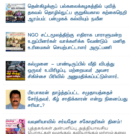
"ஒ ரு மாணவனின் அல்லது மாணவியின் கனவு என்னால்
தென்கிழக்குப் பல்கலைக்கழகத்தில் புவித்
கலைக்கப்படாது" என்ற உறுதியை ஒவ்வொரு மாணவரும் ...
தகவல் தொழில்நுட்ப குறுகியகால கற்கைநெறி
ஆரம்பம்: பன்முகக் கல்வியும் நவீன
தொழில்நுட்பமும் காலத்தின் தேவை – பீடாதிபதி
பேராசிரியர் எம். எம். பாஸில்
NGO சட்டமூலத்திற்கு எதிராக பாராளுமன்ற
தெ ன்கிழக்குப் பல்கலைக்கழகத்தின் கலை மற்றும் கலாசார
உறுப்பினர்கள் வாக்களிக்க வேண்டும் – மனித
பீடத்தின் புவியியல் துறையினால் ...
உரிமைகள் செயற்பாட்டாளர் அருட்பணி
லூக்ஜோன் வேண்டுகோள்
ஜே. எப். காமிலா பேகம்- இ லங்கை அரசாங்கம் அரசுசாரா
கல்முனை - பாண்டிருப்பில் வீதி விபத்து
அமைப்புகள் (NGO) தொடர்பான புதிய சட்டமூலத்தை ...
ஒருவர் உயிரிழப்பு, மற்றையவர் அவசர
சிகிச்சை பிரிவில் அனுமதிக்கப்பட்டுள்ளார்.
ஷனா- அ ம்பாறை மாவட்டம் கல்முனை ஆதார
வைத்தியசாலைக்கு அருகாமையில் உள்ள கல்முனை -
பாண்டிருப்பு ...
பிரபாகரன் தாழ்த்தப்பட்ட சமுதாயத்தைச்
சேர்ந்தவர், கீழ் சாதிக்காரன் என்று நினைப்பது
சரியா..?
விடுதலைப் புலிகளின் தலைவர் பிரபாகரன் அவர்கள்
வெள்ளாளரல்லாதவர் என்பதால் அவர் தாழ்த்தப்பட்ட ...
வவுனியாவில் சர்வதேச சகோதரிகள் தினம்!
புத்தகங்கள் அன்பளிப்பு, அத்தியாவசிய
பொருட்கள் வழங்கல், கவியரங்கம் மற்றும் கலை