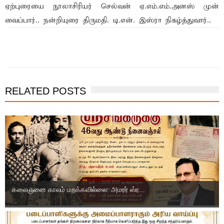
ஏற்புரையை நூலாசிரியர் செல்வன் ஏ.எம்.எம்.அனஸ் முன்
வைப்பார்.. நன்றியுரை திருமதி. டி.என். இஸ்ரா நிகழ்த்துவார்..
RELATED POSTS
கலைஞனை காலம் மறக்கவில்லை: அமரர் ஸ்ர...