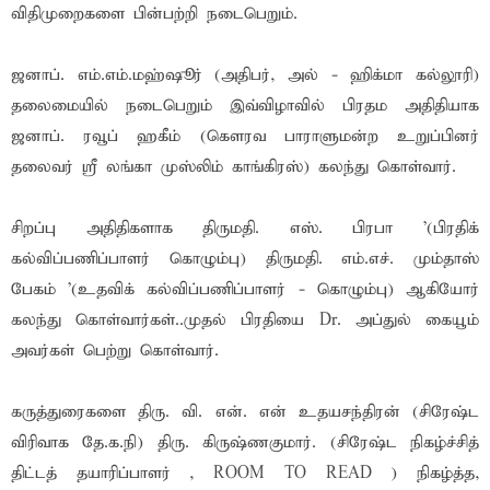
விதிமுறைகளை பின்பற்றி நடைபெறும்.
ஜனாப். எம்.எம்.மஹ்ஷூர் (அதிபர், அல் - ஹிக்மா கல்லூரி)
தலைமையில் நடைபெறும் இவ்விழாவில் பிரதம அதிதியாக
ஜனாப். ரவூப் ஹகீம் (கௌரவ பாராளுமன்ற உறுப்பினர்
தலைவர் ஸ்ரீ லங்கா முஸ்லிம் காங்கிரஸ்) கலந்து கொள்வார்.
சிறப்பு அதிதிகளாக திருமதி. எஸ். பிரபா '(பிரதிக்
கல்விப்பணிப்பாளர் கொழும்பு) திருமதி. எம்.எச். மும்தாஸ்
பேகம் '(உதவிக் கல்விப்பணிப்பாளர் - கொழும்பு) ஆகியோர்
கலந்து கொள்வார்கள்..முதல் பிரதியை Dr. அப்துல் கையூம்
அவர்கள் பெற்று கொள்வார்.
கருத்துரைகளை திரு. வி. என். என் உதயசந்திரன் (சிரேஷ்ட
விரிவாக தே.க.நி) திரு. கிருஷ்ணகுமார். (சிரேஷ்ட நிகழ்ச்சித்
திட்டத் தயாரிப்பாளர் , ROOM TO READ ) நிகழ்த்த,