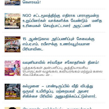
கௌரவம்!
தெ ன்கிழக்குப் பல்கலைக்கழகத்தின் கலை மற்றும் கலாசாரப்
பீடத்தின் கல்வி மற்றும் நிர்வாக வளர்ச்சியில் ...
NGO சட்டமூலத்திற்கு எதிராக பாராளுமன்ற
உறுப்பினர்கள் வாக்களிக்க வேண்டும் – மனித
உரிமைகள் செயற்பாட்டாளர் அருட்பணி
லூக்ஜோன் வேண்டுகோள்
ஜே. எப். காமிலா பேகம்- இ லங்கை அரசாங்கம் அரசுசாரா
15 ஆண்டுகால அர்ப்பணிப்புச் சேவைக்கு
அமைப்புகள் (NGO) தொடர்பான புதிய சட்டமூலத்தை ...
எம்.ஏ.எம். ரயீஸுக்கு உணர்வுபூர்வமான
பிரியாவிடை
தெ ன்கிழக்குப் பல்கலைக்கழகத்தின் நிர்வாக பிரிவிலும்
பிரயோக விஞ்ஞான பீடத்திலும் 15 ஆண்டுகள் ...
வவுனியாவில் சர்வதேச சகோதரிகள் தினம்!
புத்தகங்கள் அன்பளிப்பு, அத்தியாவசிய
பொருட்கள் வழங்கல், கவியரங்கம் மற்றும் கலை
நிகழ்ச்சிகளுடன் ...
கல்முனை - பாண்டிருப்பில் வீதி விபத்து
ஒருவர் உயிரிழப்பு, மற்றையவர் அவசர
சிகிச்சை பிரிவில் அனுமதிக்கப்பட்டுள்ளார்.
ஷனா- அ ம்பாறை மாவட்டம் கல்முனை ஆதார
வைத்தியசாலைக்கு அருகாமையில் உள்ள கல்முனை -