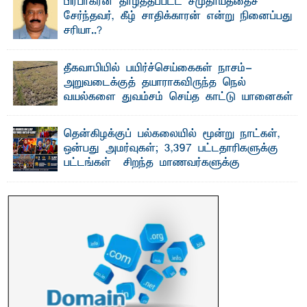
பாண்டிருப்பு ...
பிரபாகரன் தாழ்த்தப்பட்ட சமுதாயத்தைச்
சேர்ந்தவர், கீழ் சாதிக்காரன் என்று நினைப்பது
சரியா..?
விடுதலைப் புலிகளின் தலைவர் பிரபாகரன் அவர்கள்
வெள்ளாளரல்லாதவர் என்பதால் அவர் தாழ்த்தப்பட்ட ...
தீகவாபியில் பயிர்ச்செய்கைகள் நாசம்-
அறுவடைக்குத் தயாராகவிருந்த நெல்
வயல்களை துவம்சம் செய்த காட்டு யானைகள்
பாறுக் ஷிஹான்- அ ம்பாறை மாவட்டத்தின் தீகவாபி
பிரதேசத்தில் அறுவடைக்குத் தயாரான நிலையில்
காணப்பட்ட பல ...
தென்கிழக்குப் பல்கலையில் மூன்று நாட்கள்,
ஒன்பது அமர்வுகள்; 3,397 பட்டதாரிகளுக்கு
பட்டங்கள் – சிறந்த மாணவர்களுக்கு
தங்கப்பதக்கங்கள், நினைவுப் பதக்கங்கள்
மற்றும் சிறப்புப் பரிசுகள்
எம்.வை. அமீர்- ஒ லுவிலில் அமைந்துள்ள தென்கிழக்குப்
பல்கலைக்கழகத்தின் 18ஆவது பொதுப் பட்டமளிப்பு விழா ...