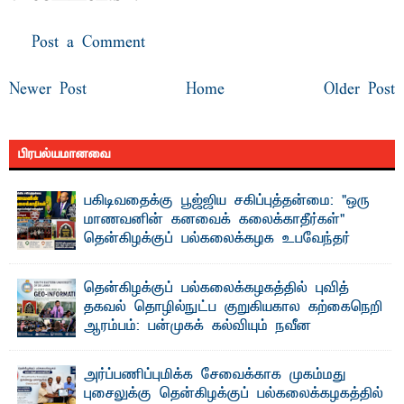
Post a Comment
Newer Post
Home
Older Post
பிரபல்யமானவை
பகிடிவதைக்கு பூஜ்ஜிய சகிப்புத்தன்மை: "ஒரு
மாணவனின் கனவைக் கலைக்காதீர்கள்" –
தென்கிழக்குப் பல்கலைக்கழக உபவேந்தர்
வலியுறுத்தல்
"ஒ ரு மாணவனின் அல்லது மாணவியின் கனவு என்னால்
தென்கிழக்குப் பல்கலைக்கழகத்தில் புவித்
கலைக்கப்படாது" என்ற உறுதியை ஒவ்வொரு மாணவரும் ...
தகவல் தொழில்நுட்ப குறுகியகால கற்கைநெறி
ஆரம்பம்: பன்முகக் கல்வியும் நவீன
தொழில்நுட்பமும் காலத்தின் தேவை – பீடாதிபதி
பேராசிரியர் எம். எம். பாஸில்
அர்ப்பணிப்புமிக்க சேவைக்காக முகம்மது
தெ ன்கிழக்குப் பல்கலைக்கழகத்தின் கலை மற்றும் கலாசார
புசைலுக்கு தென்கிழக்குப் பல்கலைக்கழகத்தில்
பீடத்தின் புவியியல் துறையினால் ...