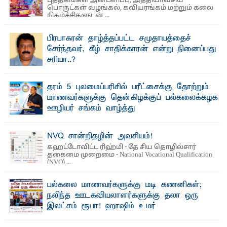
புத்தகங்கள் அன்பளிப்பு, அத்தியாவசிய
பொருட்கள் வழங்கல், கவியரங்கம் மற்றும் கலை
நிகழ்ச்சிகளுடன் ...
பிரபாகரன் தாழ்த்தப்பட்ட சமுதாயத்தைச்
சேர்ந்தவர், கீழ் சாதிக்காரன் என்று நினைப்பது
சரியா..?
விடுதலைப் புலிகளின் தலைவர் பிரபாகரன் அவர்கள்
வெள்ளாளரல்லாதவர் என்பதால் அவர் தாழ்த்தப்பட்ட ...
தரம் 5 புலமைப்பரிசில் பரீட்சைக்கு தோற்றும்
மாணவர்களுக்கு தென்கிழக்குப் பல்கலைக்கழக
ஊழியர் சங்கம் வாழ்த்து
த ரம் 5 புலமைப்பரிசில் பரீட்சைக்குத் தோற்றும்
தென்கிழக்குப் பல்கலைக்கழக ஊழியர்களின் அன்புப் ...
NVQ சான்றிதழின் அவசியம்!
கஹட்டோவிட்ட ரிஹ்மி - தே சிய தொழில்சார்
தகைமை முறைமை - National Vocational Qualification
(NVQ) ...
பல்கலை மாணவர்களுக்கு மடி கணனிகள்;
நலிந்த ஊடகவியலாளர்களுக்கு தலா ஒரு
இலட்சம் ரூபா! ஹாஷிம் உமர்
பௌண்டேசனின் 24ஆவது கட்ட மடிக்கணினி