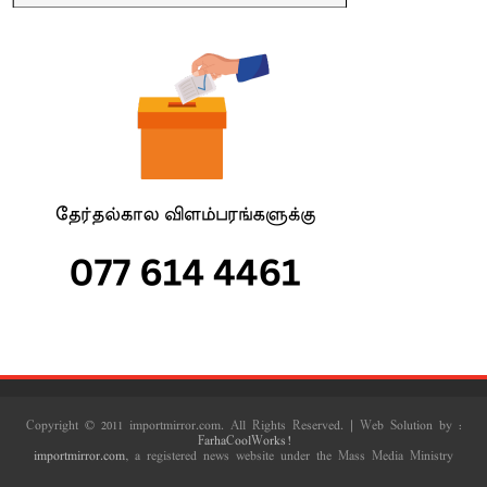
Copyright © 2011 importmirror.com. All Rights Reserved. | Web Solution by :
FarhaCoolWorks!
importmirror.com
, a registered news website under the Mass Media Ministry