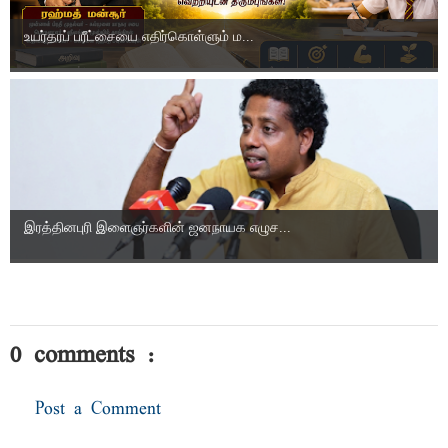
உயர்தரப் பரீட்சையை எதிர்கொள்ளும் ம...
இரத்தினபுரி இளைஞர்களின் ஜனநாயக எழுச...
0 comments :
Post a Comment