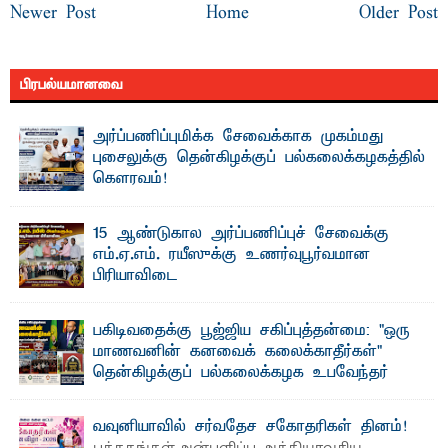
Newer Post
Home
Older Post
பிரபல்யமானவை
அர்ப்பணிப்புமிக்க சேவைக்காக முகம்மது
புசைலுக்கு தென்கிழக்குப் பல்கலைக்கழகத்தில்
கௌரவம்!
தெ ன்கிழக்குப் பல்கலைக்கழகத்தின் கலை மற்றும் கலாசாரப்
பீடத்தின் கல்வி மற்றும் நிர்வாக வளர்ச்சியில் ...
15 ஆண்டுகால அர்ப்பணிப்புச் சேவைக்கு
எம்.ஏ.எம். ரயீஸுக்கு உணர்வுபூர்வமான
பிரியாவிடை
தெ ன்கிழக்குப் பல்கலைக்கழகத்தின் நிர்வாக பிரிவிலும்
பிரயோக விஞ்ஞான பீடத்திலும் 15 ஆண்டுகள் ...
பகிடிவதைக்கு பூஜ்ஜிய சகிப்புத்தன்மை: "ஒரு
மாணவனின் கனவைக் கலைக்காதீர்கள்" –
தென்கிழக்குப் பல்கலைக்கழக உபவேந்தர்
வலியுறுத்தல்
"ஒ ரு மாணவனின் அல்லது மாணவியின் கனவு என்னால்
வவுனியாவில் சர்வதேச சகோதரிகள் தினம்!
கலைக்கப்படாது" என்ற உறுதியை ஒவ்வொரு மாணவரும் ...