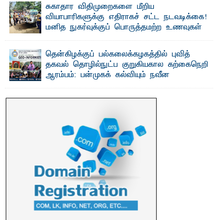
வழங்கும் திட்டம்
சுகாதார விதிமுறைகளை மீறிய
ப ல்கலைக்கழக மாணவர்களின் உயர்கல்வி வாய்ப்புகளை
வியாபாரிகளுக்கு எதிராகச் சட்ட நடவடிக்கை!
மேம்படுத்தும் நோக்கில் ஹாஷிம் உமர் பௌண்டேசனால் ...
மனித நுகர்வுக்குப் பொருத்தமற்ற உணவுகள்
கைப்பற்றப்பட்டுக் அழிப்பு
பாறுக் ஷிஹான்- க ல்முனை பொதுச் சந்தைப் பகுதியில்
தென்கிழக்குப் பல்கலைக்கழகத்தில் புவித்
சுகாதார விதிமுறைகளை மீறிச் செயற்பட்ட ...
தகவல் தொழில்நுட்ப குறுகியகால கற்கைநெறி
ஆரம்பம்: பன்முகக் கல்வியும் நவீன
தொழில்நுட்பமும் காலத்தின் தேவை – பீடாதிபதி
பேராசிரியர் எம். எம். பாஸில்
தெ ன்கிழக்குப் பல்கலைக்கழகத்தின் கலை மற்றும் கலாசார
பீடத்தின் புவியியல் துறையினால் ...