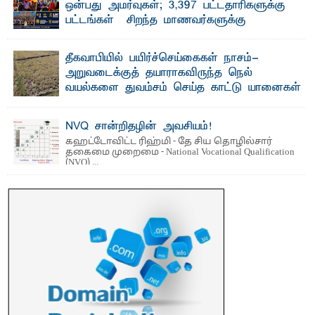
ஒன்பது அமர்வுகள்; 3,397 பட்டதாரிகளுக்கு
பட்டங்கள் – சிறந்த மாணவர்களுக்கு
தங்கப்பதக்கங்கள், நினைவுப் பதக்கங்கள்
மற்றும் சிறப்புப் பரிசுகள்
தீகவாபியில் பயிர்ச்செய்கைகள் நாசம்-
எம்.வை. அமீர்- ஒ லுவிலில் அமைந்துள்ள தென்கிழக்குப்
அறுவடைக்குத் தயாராகவிருந்த நெல்
பல்கலைக்கழகத்தின் 18ஆவது பொதுப் பட்டமளிப்பு விழா ...
வயல்களை துவம்சம் செய்த காட்டு யானைகள்
பாறுக் ஷிஹான்- அ ம்பாறை மாவட்டத்தின் தீகவாபி
பிரதேசத்தில் அறுவடைக்குத் தயாரான நிலையில்
காணப்பட்ட பல ...
NVQ சான்றிதழின் அவசியம்!
கஹட்டோவிட்ட ரிஹ்மி - தே சிய தொழில்சார்
தகைமை முறைமை - National Vocational Qualification
(NVQ) ...