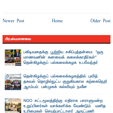
Newer Post
Home
Older Post
பிரபல்யமானவை
பகிடிவதைக்கு பூஜ்ஜிய சகிப்புத்தன்மை: "ஒரு
மாணவனின் கனவைக் கலைக்காதீர்கள்" –
தென்கிழக்குப் பல்கலைக்கழக உபவேந்தர்
வலியுறுத்தல்
"ஒ ரு மாணவனின் அல்லது மாணவியின் கனவு என்னால்
தென்கிழக்குப் பல்கலைக்கழகத்தில் புவித்
கலைக்கப்படாது" என்ற உறுதியை ஒவ்வொரு மாணவரும் ...
தகவல் தொழில்நுட்ப குறுகியகால கற்கைநெறி
ஆரம்பம்: பன்முகக் கல்வியும் நவீன
தொழில்நுட்பமும் காலத்தின் தேவை – பீடாதிபதி
பேராசிரியர் எம். எம். பாஸில்
NGO சட்டமூலத்திற்கு எதிராக பாராளுமன்ற
தெ ன்கிழக்குப் பல்கலைக்கழகத்தின் கலை மற்றும் கலாசார
உறுப்பினர்கள் வாக்களிக்க வேண்டும் – மனித
பீடத்தின் புவியியல் துறையினால் ...
உரிமைகள் செயற்பாட்டாளர் அருட்பணி