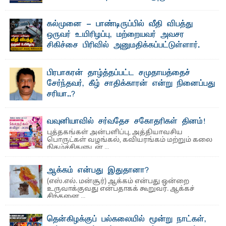
லூக்ஜோன் வேண்டுகோள்
ஜே. எப். காமிலா பேகம்- இ லங்கை அரசாங்கம் அரசுசாரா
கல்முனை - பாண்டிருப்பில் வீதி விபத்து
அமைப்புகள் (NGO) தொடர்பான புதிய சட்டமூலத்தை ...
ஒருவர் உயிரிழப்பு, மற்றையவர் அவசர
சிகிச்சை பிரிவில் அனுமதிக்கப்பட்டுள்ளார்.
ஷனா- அ ம்பாறை மாவட்டம் கல்முனை ஆதார
வைத்தியசாலைக்கு அருகாமையில் உள்ள கல்முனை -
பாண்டிருப்பு ...
பிரபாகரன் தாழ்த்தப்பட்ட சமுதாயத்தைச்
சேர்ந்தவர், கீழ் சாதிக்காரன் என்று நினைப்பது
சரியா..?
விடுதலைப் புலிகளின் தலைவர் பிரபாகரன் அவர்கள்
வெள்ளாளரல்லாதவர் என்பதால் அவர் தாழ்த்தப்பட்ட ...
வவுனியாவில் சர்வதேச சகோதரிகள் தினம்!
புத்தகங்கள் அன்பளிப்பு, அத்தியாவசிய
பொருட்கள் வழங்கல், கவியரங்கம் மற்றும் கலை
நிகழ்ச்சிகளுடன் ...
ஆக்கம் என்பது இதுதானா?
(எஸ்.எல். மன்சூர்) ஆக்கம் என்பது ஒன்றை
உருவாக்குவது என்பதாகக் கூறுவர். ஆக்கச்
சிந்தனை ...
தென்கிழக்குப் பல்கலையில் மூன்று நாட்கள்,