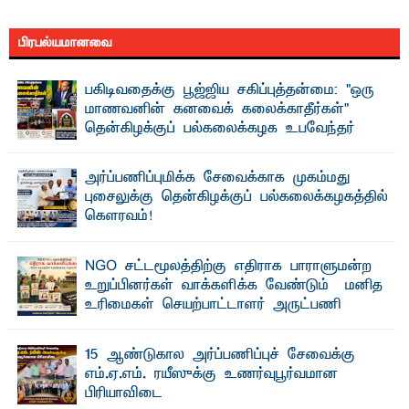
பிரபல்யமானவை
பகிடிவதைக்கு பூஜ்ஜிய சகிப்புத்தன்மை: "ஒரு
மாணவனின் கனவைக் கலைக்காதீர்கள்" –
தென்கிழக்குப் பல்கலைக்கழக உபவேந்தர்
வலியுறுத்தல்
"ஒ ரு மாணவனின் அல்லது மாணவியின் கனவு என்னால்
அர்ப்பணிப்புமிக்க சேவைக்காக முகம்மது
கலைக்கப்படாது" என்ற உறுதியை ஒவ்வொரு மாணவரும் ...
புசைலுக்கு தென்கிழக்குப் பல்கலைக்கழகத்தில்
கௌரவம்!
தெ ன்கிழக்குப் பல்கலைக்கழகத்தின் கலை மற்றும் கலாசாரப்
பீடத்தின் கல்வி மற்றும் நிர்வாக வளர்ச்சியில் ...
NGO சட்டமூலத்திற்கு எதிராக பாராளுமன்ற
உறுப்பினர்கள் வாக்களிக்க வேண்டும் – மனித
உரிமைகள் செயற்பாட்டாளர் அருட்பணி
லூக்ஜோன் வேண்டுகோள்
ஜே. எப். காமிலா பேகம்- இ லங்கை அரசாங்கம் அரசுசாரா
15 ஆண்டுகால அர்ப்பணிப்புச் சேவைக்கு
அமைப்புகள் (NGO) தொடர்பான புதிய சட்டமூலத்தை ...
எம்.ஏ.எம். ரயீஸுக்கு உணர்வுபூர்வமான
பிரியாவிடை