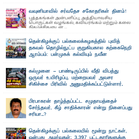
தெ ன்கிழக்குப் பல்கலைக்கழகத்தின் நிர்வாக பிரிவிலும்
பிரயோக விஞ்ஞான பீடத்திலும் 15 ஆண்டுகள் ...
வவுனியாவில் சர்வதேச சகோதரிகள் தினம்!
புத்தகங்கள் அன்பளிப்பு, அத்தியாவசிய
பொருட்கள் வழங்கல், கவியரங்கம் மற்றும் கலை
நிகழ்ச்சிகளுடன் ...
தென்கிழக்குப் பல்கலைக்கழகத்தில் புவித்
தகவல் தொழில்நுட்ப குறுகியகால கற்கைநெறி
ஆரம்பம்: பன்முகக் கல்வியும் நவீன
தொழில்நுட்பமும் காலத்தின் தேவை – பீடாதிபதி
பேராசிரியர் எம். எம். பாஸில்
கல்முனை - பாண்டிருப்பில் வீதி விபத்து
தெ ன்கிழக்குப் பல்கலைக்கழகத்தின் கலை மற்றும் கலாசார
ஒருவர் உயிரிழப்பு, மற்றையவர் அவசர
பீடத்தின் புவியியல் துறையினால் ...
சிகிச்சை பிரிவில் அனுமதிக்கப்பட்டுள்ளார்.
ஷனா- அ ம்பாறை மாவட்டம் கல்முனை ஆதார
வைத்தியசாலைக்கு அருகாமையில் உள்ள கல்முனை -
பாண்டிருப்பு ...
பிரபாகரன் தாழ்த்தப்பட்ட சமுதாயத்தைச்
சேர்ந்தவர், கீழ் சாதிக்காரன் என்று நினைப்பது
சரியா..?
விடுதலைப் புலிகளின் தலைவர் பிரபாகரன் அவர்கள்
வெள்ளாளரல்லாதவர் என்பதால் அவர் தாழ்த்தப்பட்ட ...
தென்கிழக்குப் பல்கலையில் மூன்று நாட்கள்,
ஒன்பது அமர்வுகள்; 3,397 பட்டதாரிகளுக்கு