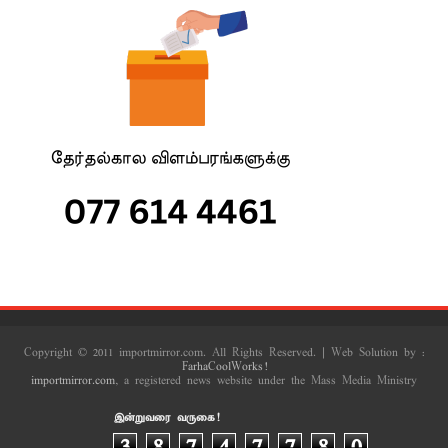
Copyright © 2011 importmirror.com. All Rights Reserved. | Web Solution by :
FarhaCoolWorks!
importmirror.com
, a registered news website under the Mass Media Ministry
இன்றுவரை வருகை!
3
8
7
4
7
7
8
0