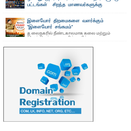
பட்டங்கள் – சிறந்த மாணவர்களுக்கு
தங்கப்பதக்கங்கள், நினைவுப் பதக்கங்கள்
மற்றும் சிறப்புப் பரிசுகள்
இளையோர் திறமைகளை வளர்க்கும்
எம்.வை. அமீர்- ஒ லுவிலில் அமைந்துள்ள தென்கிழக்குப்
"இளையோர் சங்கமம்"
பல்கலைக்கழகத்தின் 18ஆவது பொதுப் பட்டமளிப்பு விழா ...
த லைநகரில் நீண்டகாலமாக கலை மற்றும்
இலக்கியத் துறைகளில் தனித்துவமான
பணிகளை முன்னெடுத்து வரும் புதிய ...