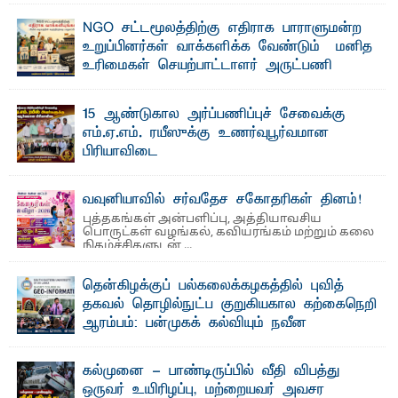
பீடத்தின் கல்வி மற்றும் நிர்வாக வளர்ச்சியில் ...
NGO சட்டமூலத்திற்கு எதிராக பாராளுமன்ற
உறுப்பினர்கள் வாக்களிக்க வேண்டும் – மனித
உரிமைகள் செயற்பாட்டாளர் அருட்பணி
லூக்ஜோன் வேண்டுகோள்
ஜே. எப். காமிலா பேகம்- இ லங்கை அரசாங்கம் அரசுசாரா
15 ஆண்டுகால அர்ப்பணிப்புச் சேவைக்கு
அமைப்புகள் (NGO) தொடர்பான புதிய சட்டமூலத்தை ...
எம்.ஏ.எம். ரயீஸுக்கு உணர்வுபூர்வமான
பிரியாவிடை
தெ ன்கிழக்குப் பல்கலைக்கழகத்தின் நிர்வாக பிரிவிலும்
பிரயோக விஞ்ஞான பீடத்திலும் 15 ஆண்டுகள் ...
வவுனியாவில் சர்வதேச சகோதரிகள் தினம்!
புத்தகங்கள் அன்பளிப்பு, அத்தியாவசிய
பொருட்கள் வழங்கல், கவியரங்கம் மற்றும் கலை
நிகழ்ச்சிகளுடன் ...
தென்கிழக்குப் பல்கலைக்கழகத்தில் புவித்
தகவல் தொழில்நுட்ப குறுகியகால கற்கைநெறி
ஆரம்பம்: பன்முகக் கல்வியும் நவீன
தொழில்நுட்பமும் காலத்தின் தேவை – பீடாதிபதி
பேராசிரியர் எம். எம். பாஸில்
கல்முனை - பாண்டிருப்பில் வீதி விபத்து
தெ ன்கிழக்குப் பல்கலைக்கழகத்தின் கலை மற்றும் கலாசார
ஒருவர் உயிரிழப்பு, மற்றையவர் அவசர
பீடத்தின் புவியியல் துறையினால் ...