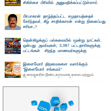
சிகிச்சை பிரிவில் அனுமதிக்கப்பட்டுள்ளார்.
ஷனா- அ ம்பாறை மாவட்டம் கல்முனை ஆதார
வைத்தியசாலைக்கு அருகாமையில் உள்ள கல்முனை -
பாண்டிருப்பு ...
பிரபாகரன் தாழ்த்தப்பட்ட சமுதாயத்தைச்
சேர்ந்தவர், கீழ் சாதிக்காரன் என்று நினைப்பது
சரியா..?
விடுதலைப் புலிகளின் தலைவர் பிரபாகரன் அவர்கள்
வெள்ளாளரல்லாதவர் என்பதால் அவர் தாழ்த்தப்பட்ட ...
தென்கிழக்குப் பல்கலையில் மூன்று நாட்கள்,
ஒன்பது அமர்வுகள்; 3,397 பட்டதாரிகளுக்கு
பட்டங்கள் – சிறந்த மாணவர்களுக்கு
தங்கப்பதக்கங்கள், நினைவுப் பதக்கங்கள்
மற்றும் சிறப்புப் பரிசுகள்
இளையோர் திறமைகளை வளர்க்கும்
எம்.வை. அமீர்- ஒ லுவிலில் அமைந்துள்ள தென்கிழக்குப்
"இளையோர் சங்கமம்"
பல்கலைக்கழகத்தின் 18ஆவது பொதுப் பட்டமளிப்பு விழா ...
த லைநகரில் நீண்டகாலமாக கலை மற்றும்
இலக்கியத் துறைகளில் தனித்துவமான
பணிகளை முன்னெடுத்து வரும் புதிய ...