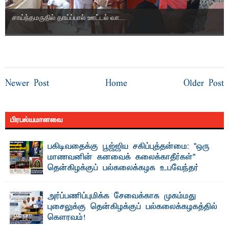
சாய்ந்தமருதில் தாய்ப்பால் ஊட்டல் வா...
Newer Post
Home
Older Post
பிரபல்யமானவை
பகிடிவதைக்கு பூஜ்ஜிய சகிப்புத்தன்மை: "ஒரு
மாணவனின் கனவைக் கலைக்காதீர்கள்" –
தென்கிழக்குப் பல்கலைக்கழக உபவேந்தர்
வலியுறுத்தல்
"ஒ ரு மாணவனின் அல்லது மாணவியின் கனவு என்னால்
அர்ப்பணிப்புமிக்க சேவைக்காக முகம்மது
கலைக்கப்படாது" என்ற உறுதியை ஒவ்வொரு மாணவரும் ...
புசைலுக்கு தென்கிழக்குப் பல்கலைக்கழகத்தில்
கௌரவம்!
தெ ன்கிழக்குப் பல்கலைக்கழகத்தின் கலை மற்றும் கலாசாரப்