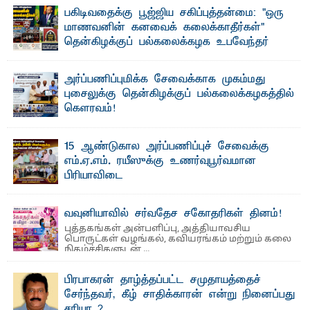
பகிடிவதைக்கு பூஜ்ஜிய சகிப்புத்தன்மை: "ஒரு
மாணவனின் கனவைக் கலைக்காதீர்கள்" –
தென்கிழக்குப் பல்கலைக்கழக உபவேந்தர்
வலியுறுத்தல்
"ஒ ரு மாணவனின் அல்லது மாணவியின் கனவு என்னால்
அர்ப்பணிப்புமிக்க சேவைக்காக முகம்மது
கலைக்கப்படாது" என்ற உறுதியை ஒவ்வொரு மாணவரும் ...
புசைலுக்கு தென்கிழக்குப் பல்கலைக்கழகத்தில்
கௌரவம்!
தெ ன்கிழக்குப் பல்கலைக்கழகத்தின் கலை மற்றும் கலாசாரப்
பீடத்தின் கல்வி மற்றும் நிர்வாக வளர்ச்சியில் ...
15 ஆண்டுகால அர்ப்பணிப்புச் சேவைக்கு
எம்.ஏ.எம். ரயீஸுக்கு உணர்வுபூர்வமான
பிரியாவிடை
தெ ன்கிழக்குப் பல்கலைக்கழகத்தின் நிர்வாக பிரிவிலும்
பிரயோக விஞ்ஞான பீடத்திலும் 15 ஆண்டுகள் ...
வவுனியாவில் சர்வதேச சகோதரிகள் தினம்!
புத்தகங்கள் அன்பளிப்பு, அத்தியாவசிய
பொருட்கள் வழங்கல், கவியரங்கம் மற்றும் கலை
நிகழ்ச்சிகளுடன் ...
பிரபாகரன் தாழ்த்தப்பட்ட சமுதாயத்தைச்
சேர்ந்தவர், கீழ் சாதிக்காரன் என்று நினைப்பது
சரியா..?