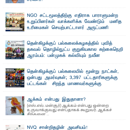
விடுதலைப் புலிகளின் தலைவர் பிரபாகரன் அவர்கள்
வெள்ளாளரல்லாதவர் என்பதால் அவர் தாழ்த்தப்பட்ட ...
NGO சட்டமூலத்திற்கு எதிராக பாராளுமன்ற
உறுப்பினர்கள் வாக்களிக்க வேண்டும் – மனித
உரிமைகள் செயற்பாட்டாளர் அருட்பணி
லூக்ஜோன் வேண்டுகோள்
ஜே. எப். காமிலா பேகம்- இ லங்கை அரசாங்கம் அரசுசாரா
தென்கிழக்குப் பல்கலைக்கழகத்தில் புவித்
அமைப்புகள் (NGO) தொடர்பான புதிய சட்டமூலத்தை ...
தகவல் தொழில்நுட்ப குறுகியகால கற்கைநெறி
ஆரம்பம்: பன்முகக் கல்வியும் நவீன
தொழில்நுட்பமும் காலத்தின் தேவை – பீடாதிபதி
பேராசிரியர் எம். எம். பாஸில்
தென்கிழக்குப் பல்கலையில் மூன்று நாட்கள்,
தெ ன்கிழக்குப் பல்கலைக்கழகத்தின் கலை மற்றும் கலாசார
ஒன்பது அமர்வுகள்; 3,397 பட்டதாரிகளுக்கு
பீடத்தின் புவியியல் துறையினால் ...
பட்டங்கள் – சிறந்த மாணவர்களுக்கு
தங்கப்பதக்கங்கள், நினைவுப் பதக்கங்கள்
மற்றும் சிறப்புப் பரிசுகள்
ஆக்கம் என்பது இதுதானா?
எம்.வை. அமீர்- ஒ லுவிலில் அமைந்துள்ள தென்கிழக்குப்
(எஸ்.எல். மன்சூர்) ஆக்கம் என்பது ஒன்றை
பல்கலைக்கழகத்தின் 18ஆவது பொதுப் பட்டமளிப்பு விழா ...
உருவாக்குவது என்பதாகக் கூறுவர். ஆக்கச்
சிந்தனை ...
NVQ சான்றிதழின் அவசியம்!