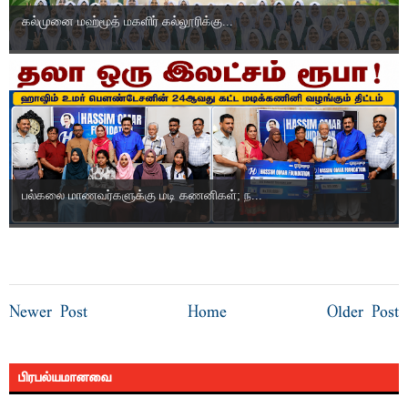
கல்முனை மஹ்மூத் மகளிர் கல்லூரிக்கு...
பல்கலை மாணவர்களுக்கு மடி கணனிகள்; ந...
Newer Post
Home
Older Post
பிரபல்யமானவை