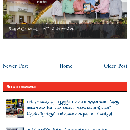
15 ஆண்டுகால அர்ப்பணிப்புச் சேவைக்கு...
Newer Post
Home
Older Post
பிரபல்யமானவை
பகிடிவதைக்கு பூஜ்ஜிய சகிப்புத்தன்மை: "ஒரு
மாணவனின் கனவைக் கலைக்காதீர்கள்" –
தென்கிழக்குப் பல்கலைக்கழக உபவேந்தர்
வலியுறுத்தல்
"ஒ ரு மாணவனின் அல்லது மாணவியின் கனவு என்னால்