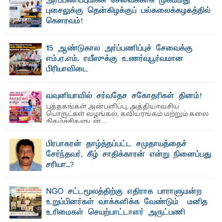
அர்ப்பணிப்புமிக்க சேவைக்காக முகம்மது
கலைக்கப்படாது" என்ற உறுதியை ஒவ்வொரு மாணவரும் ...
புசைலுக்கு தென்கிழக்குப் பல்கலைக்கழகத்தில்
கௌரவம்!
தெ ன்கிழக்குப் பல்கலைக்கழகத்தின் கலை மற்றும் கலாசாரப்
பீடத்தின் கல்வி மற்றும் நிர்வாக வளர்ச்சியில் ...
15 ஆண்டுகால அர்ப்பணிப்புச் சேவைக்கு
எம்.ஏ.எம். ரயீஸுக்கு உணர்வுபூர்வமான
பிரியாவிடை
தெ ன்கிழக்குப் பல்கலைக்கழகத்தின் நிர்வாக பிரிவிலும்
பிரயோக விஞ்ஞான பீடத்திலும் 15 ஆண்டுகள் ...
வவுனியாவில் சர்வதேச சகோதரிகள் தினம்!
புத்தகங்கள் அன்பளிப்பு, அத்தியாவசிய
பொருட்கள் வழங்கல், கவியரங்கம் மற்றும் கலை
நிகழ்ச்சிகளுடன் ...
பிரபாகரன் தாழ்த்தப்பட்ட சமுதாயத்தைச்
சேர்ந்தவர், கீழ் சாதிக்காரன் என்று நினைப்பது
சரியா..?
விடுதலைப் புலிகளின் தலைவர் பிரபாகரன் அவர்கள்
வெள்ளாளரல்லாதவர் என்பதால் அவர் தாழ்த்தப்பட்ட ...
NGO சட்டமூலத்திற்கு எதிராக பாராளுமன்ற
உறுப்பினர்கள் வாக்களிக்க வேண்டும் – மனித
உரிமைகள் செயற்பாட்டாளர் அருட்பணி