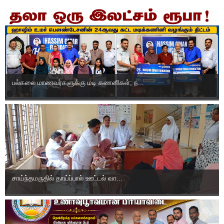
பல்கலை மாணவர்களுக்கு மடி கணனிகள்; ந...
சாய்ந்தமருதில் தாய்ப்பால் ஊட்டல் வா...