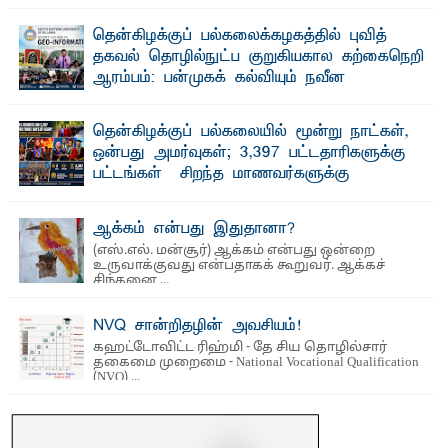
லூக்ஜோன் வேண்டுகோள்
ஜே. எப். காமிலா பேகம்- இ லங்கை அரசாங்கம் அரசுசாரா
தென்கிழக்குப் பல்கலைக்கழகத்தில் புவித்
அமைப்புகள் (NGO) தொடர்பான புதிய சட்டமூலத்தை ...
தகவல் தொழில்நுட்ப குறுகியகால கற்கைநெறி
ஆரம்பம்: பன்முகக் கல்வியும் நவீன
தொழில்நுட்பமும் காலத்தின் தேவை – பீடாதிபதி
பேராசிரியர் எம். எம். பாஸில்
தென்கிழக்குப் பல்கலையில் மூன்று நாட்கள்,
தெ ன்கிழக்குப் பல்கலைக்கழகத்தின் கலை மற்றும் கலாசார
ஒன்பது அமர்வுகள்; 3,397 பட்டதாரிகளுக்கு
பீடத்தின் புவியியல் துறையினால் ...
பட்டங்கள் – சிறந்த மாணவர்களுக்கு
தங்கப்பதக்கங்கள், நினைவுப் பதக்கங்கள்
மற்றும் சிறப்புப் பரிசுகள்
ஆக்கம் என்பது இதுதானா?
எம்.வை. அமீர்- ஒ லுவிலில் அமைந்துள்ள தென்கிழக்குப்
(எஸ்.எல். மன்சூர்) ஆக்கம் என்பது ஒன்றை
பல்கலைக்கழகத்தின் 18ஆவது பொதுப் பட்டமளிப்பு விழா ...
உருவாக்குவது என்பதாகக் கூறுவர். ஆக்கச்
சிந்தனை ...
NVQ சான்றிதழின் அவசியம்!
கஹட்டோவிட்ட ரிஹ்மி - தே சிய தொழில்சார்
தகைமை முறைமை - National Vocational Qualification
(NVQ) ...