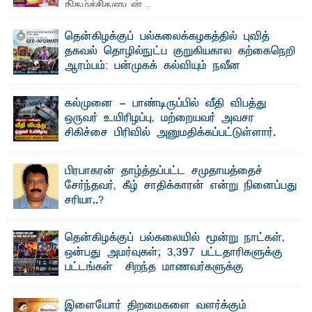
நிகழ்ச்சிகளுடன் ...
தென்கிழக்குப் பல்கலைக்கழகத்தில் புவித்
தகவல் தொழில்நுட்ப குறுகியகால கற்கைநெறி
ஆரம்பம்: பன்முகக் கல்வியும் நவீன
தொழில்நுட்பமும் காலத்தின் தேவை – பீடாதிபதி
பேராசிரியர் எம். எம். பாஸில்
கல்முனை - பாண்டிருப்பில் வீதி விபத்து
தெ ன்கிழக்குப் பல்கலைக்கழகத்தின் கலை மற்றும் கலாசார
ஒருவர் உயிரிழப்பு, மற்றையவர் அவசர
பீடத்தின் புவியியல் துறையினால் ...
சிகிச்சை பிரிவில் அனுமதிக்கப்பட்டுள்ளார்.
ஷனா- அ ம்பாறை மாவட்டம் கல்முனை ஆதார
வைத்தியசாலைக்கு அருகாமையில் உள்ள கல்முனை -
பாண்டிருப்பு ...
பிரபாகரன் தாழ்த்தப்பட்ட சமுதாயத்தைச்
சேர்ந்தவர், கீழ் சாதிக்காரன் என்று நினைப்பது
சரியா..?
விடுதலைப் புலிகளின் தலைவர் பிரபாகரன் அவர்கள்
வெள்ளாளரல்லாதவர் என்பதால் அவர் தாழ்த்தப்பட்ட ...
தென்கிழக்குப் பல்கலையில் மூன்று நாட்கள்,
ஒன்பது அமர்வுகள்; 3,397 பட்டதாரிகளுக்கு
பட்டங்கள் – சிறந்த மாணவர்களுக்கு
தங்கப்பதக்கங்கள், நினைவுப் பதக்கங்கள்
மற்றும் சிறப்புப் பரிசுகள்
இளையோர் திறமைகளை வளர்க்கும்