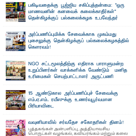
பகிடிவதைக்கு பூஜ்ஜிய சகிப்புத்தன்மை: "ஒரு
மாணவனின் கனவைக் கலைக்காதீர்கள்" –
தென்கிழக்குப் பல்கலைக்கழக உபவேந்தர்
வலியுறுத்தல்
"ஒ ரு மாணவனின் அல்லது மாணவியின் கனவு என்னால்
அர்ப்பணிப்புமிக்க சேவைக்காக முகம்மது
கலைக்கப்படாது" என்ற உறுதியை ஒவ்வொரு மாணவரும் ...
புசைலுக்கு தென்கிழக்குப் பல்கலைக்கழகத்தில்
கௌரவம்!
தெ ன்கிழக்குப் பல்கலைக்கழகத்தின் கலை மற்றும் கலாசாரப்
பீடத்தின் கல்வி மற்றும் நிர்வாக வளர்ச்சியில் ...
NGO சட்டமூலத்திற்கு எதிராக பாராளுமன்ற
உறுப்பினர்கள் வாக்களிக்க வேண்டும் – மனித
உரிமைகள் செயற்பாட்டாளர் அருட்பணி
லூக்ஜோன் வேண்டுகோள்
ஜே. எப். காமிலா பேகம்- இ லங்கை அரசாங்கம் அரசுசாரா
15 ஆண்டுகால அர்ப்பணிப்புச் சேவைக்கு
அமைப்புகள் (NGO) தொடர்பான புதிய சட்டமூலத்தை ...
எம்.ஏ.எம். ரயீஸுக்கு உணர்வுபூர்வமான
பிரியாவிடை
தெ ன்கிழக்குப் பல்கலைக்கழகத்தின் நிர்வாக பிரிவிலும்
பிரயோக விஞ்ஞான பீடத்திலும் 15 ஆண்டுகள் ...
வவுனியாவில் சர்வதேச சகோதரிகள் தினம்!
புத்தகங்கள் அன்பளிப்பு, அத்தியாவசிய
பொருட்கள் வழங்கல், கவியரங்கம் மற்றும் கலை