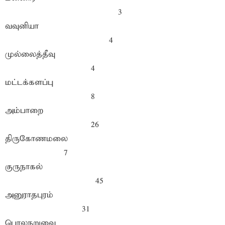
3
வவுனியா
4
முல்லைத்தீவு
4
மட்டக்களப்பு
8
அம்பாறை
26
திருகோணமலை
7
குருநாகல்
45
அனுராதபுரம்
31
பொலநறுவை