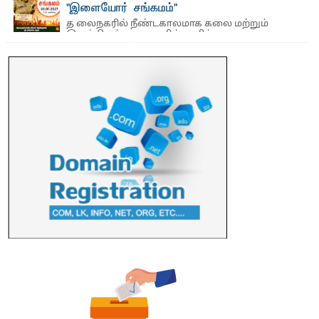
எம்.வை. அமீர்- ஒ லுவிலில் அமைந்துள்ள தென்கிழக்குப்
"இளையோர் சங்கமம்"
பல்கலைக்கழகத்தின் 18ஆவது பொதுப் பட்டமளிப்பு விழா ...
த லைநகரில் நீண்டகாலமாக கலை மற்றும்
இலக்கியத் துறைகளில் தனித்துவமான
பணிகளை முன்னெடுத்து வரும் புதிய ...