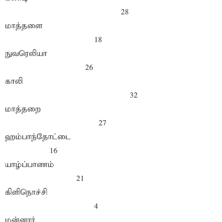
28
மாத்தளை
18
நுவரெலியா
26
காலி
32
மாத்தறை
27
ஹம்பாந்தோட்டை
16
யாழ்ப்பாணம்
21
கிளிநொச்சி
4
மன்னார்