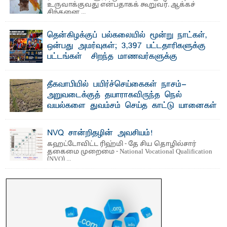
உருவாக்குவது என்பதாகக் கூறுவர். ஆக்கச்
சிந்தனை ...
தென்கிழக்குப் பல்கலையில் மூன்று நாட்கள்,
ஒன்பது அமர்வுகள்; 3,397 பட்டதாரிகளுக்கு
பட்டங்கள் – சிறந்த மாணவர்களுக்கு
தங்கப்பதக்கங்கள், நினைவுப் பதக்கங்கள்
மற்றும் சிறப்புப் பரிசுகள்
தீகவாபியில் பயிர்ச்செய்கைகள் நாசம்-
எம்.வை. அமீர்- ஒ லுவிலில் அமைந்துள்ள தென்கிழக்குப்
அறுவடைக்குத் தயாராகவிருந்த நெல்
பல்கலைக்கழகத்தின் 18ஆவது பொதுப் பட்டமளிப்பு விழா ...
வயல்களை துவம்சம் செய்த காட்டு யானைகள்
பாறுக் ஷிஹான்- அ ம்பாறை மாவட்டத்தின் தீகவாபி
பிரதேசத்தில் அறுவடைக்குத் தயாரான நிலையில்
காணப்பட்ட பல ...
NVQ சான்றிதழின் அவசியம்!
கஹட்டோவிட்ட ரிஹ்மி - தே சிய தொழில்சார்
தகைமை முறைமை - National Vocational Qualification
(NVQ) ...