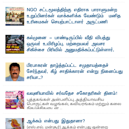
தொழில்நுட்பமும் காலத்தின் தேவை – பீடாதிபதி
பேராசிரியர் எம். எம். பாஸில்
NGO சட்டமூலத்திற்கு எதிராக பாராளுமன்ற
தெ ன்கிழக்குப் பல்கலைக்கழகத்தின் கலை மற்றும் கலாசார
உறுப்பினர்கள் வாக்களிக்க வேண்டும் – மனித
பீடத்தின் புவியியல் துறையினால் ...
உரிமைகள் செயற்பாட்டாளர் அருட்பணி
லூக்ஜோன் வேண்டுகோள்
ஜே. எப். காமிலா பேகம்- இ லங்கை அரசாங்கம் அரசுசாரா
கல்முனை - பாண்டிருப்பில் வீதி விபத்து
அமைப்புகள் (NGO) தொடர்பான புதிய சட்டமூலத்தை ...
ஒருவர் உயிரிழப்பு, மற்றையவர் அவசர
சிகிச்சை பிரிவில் அனுமதிக்கப்பட்டுள்ளார்.
ஷனா- அ ம்பாறை மாவட்டம் கல்முனை ஆதார
வைத்தியசாலைக்கு அருகாமையில் உள்ள கல்முனை -
பாண்டிருப்பு ...
பிரபாகரன் தாழ்த்தப்பட்ட சமுதாயத்தைச்
சேர்ந்தவர், கீழ் சாதிக்காரன் என்று நினைப்பது
சரியா..?
விடுதலைப் புலிகளின் தலைவர் பிரபாகரன் அவர்கள்
வெள்ளாளரல்லாதவர் என்பதால் அவர் தாழ்த்தப்பட்ட ...
வவுனியாவில் சர்வதேச சகோதரிகள் தினம்!
புத்தகங்கள் அன்பளிப்பு, அத்தியாவசிய
பொருட்கள் வழங்கல், கவியரங்கம் மற்றும் கலை
நிகழ்ச்சிகளுடன் ...
ஆக்கம் என்பது இதுதானா?
(எஸ்.எல். மன்சூர்) ஆக்கம் என்பது ஒன்றை