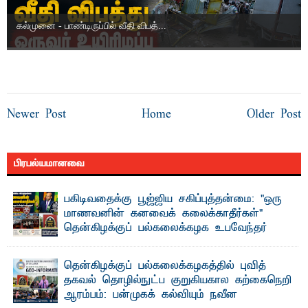
கல்முனை - பாண்டிருப்பில் வீதி விபத்...
Newer Post
Home
Older Post
பிரபல்யமானவை
பகிடிவதைக்கு பூஜ்ஜிய சகிப்புத்தன்மை: "ஒரு
மாணவனின் கனவைக் கலைக்காதீர்கள்" –
தென்கிழக்குப் பல்கலைக்கழக உபவேந்தர்
வலியுறுத்தல்
"ஒ ரு மாணவனின் அல்லது மாணவியின் கனவு என்னால்
தென்கிழக்குப் பல்கலைக்கழகத்தில் புவித்
கலைக்கப்படாது" என்ற உறுதியை ஒவ்வொரு மாணவரும் ...
தகவல் தொழில்நுட்ப குறுகியகால கற்கைநெறி
ஆரம்பம்: பன்முகக் கல்வியும் நவீன