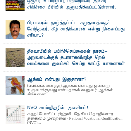
ஒருவர் உயிரிழப்பு, மற்றையவர் அவசர
சிகிச்சை பிரிவில் அனுமதிக்கப்பட்டுள்ளார்.
ஷனா- அ ம்பாறை மாவட்டம் கல்முனை ஆதார
வைத்தியசாலைக்கு அருகாமையில் உள்ள கல்முனை -
பாண்டிருப்பு ...
பிரபாகரன் தாழ்த்தப்பட்ட சமுதாயத்தைச்
சேர்ந்தவர், கீழ் சாதிக்காரன் என்று நினைப்பது
சரியா..?
விடுதலைப் புலிகளின் தலைவர் பிரபாகரன் அவர்கள்
வெள்ளாளரல்லாதவர் என்பதால் அவர் தாழ்த்தப்பட்ட ...
தீகவாபியில் பயிர்ச்செய்கைகள் நாசம்-
அறுவடைக்குத் தயாராகவிருந்த நெல்
வயல்களை துவம்சம் செய்த காட்டு யானைகள்
பாறுக் ஷிஹான்- அ ம்பாறை மாவட்டத்தின் தீகவாபி
பிரதேசத்தில் அறுவடைக்குத் தயாரான நிலையில்
காணப்பட்ட பல ...
ஆக்கம் என்பது இதுதானா?
(எஸ்.எல். மன்சூர்) ஆக்கம் என்பது ஒன்றை
உருவாக்குவது என்பதாகக் கூறுவர். ஆக்கச்
சிந்தனை ...
NVQ சான்றிதழின் அவசியம்!
கஹட்டோவிட்ட ரிஹ்மி - தே சிய தொழில்சார்
தகைமை முறைமை - National Vocational Qualification
(NVQ) ...