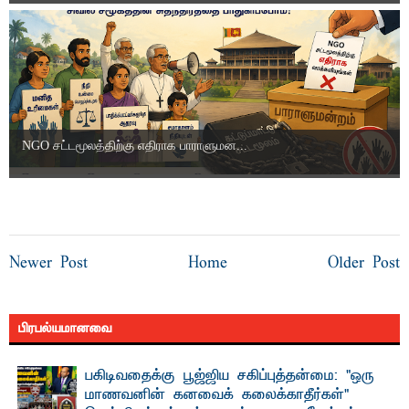
NGO சட்டமூலத்திற்கு எதிராக பாராளுமன...
Newer Post
Home
Older Post
பிரபல்யமானவை
பகிடிவதைக்கு பூஜ்ஜிய சகிப்புத்தன்மை: "ஒரு
மாணவனின் கனவைக் கலைக்காதீர்கள்" –