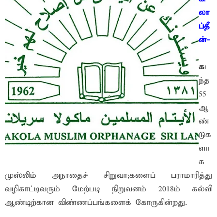
லா
ப்தீ
ன்-
க
ட
ந்த
55
ஆ
ண்
டுக
ளா
க
முஸ்லிம் அநாதைச் சிறுவா;களைப் பராமாரித்து
வழிகாட்டிவரும் மேற்படி நிறுவனம் 2018ம் கல்வி
ஆண்டிற்கான விண்ணப்பங்களைக் கோருகின்றது.