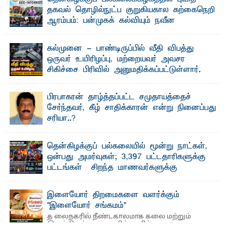
தகவல் தொழில்நுட்ப குறுகியகால கற்கைநெறி
ஆரம்பம்: பன்முகக் கல்வியும் நவீன
தொழில்நுட்பமும் காலத்தின் தேவை – பீடாதிபதி
பேராசிரியர் எம். எம். பாஸில்
கல்முனை - பாண்டிருப்பில் வீதி விபத்து
தெ ன்கிழக்குப் பல்கலைக்கழகத்தின் கலை மற்றும் கலாசார
ஒருவர் உயிரிழப்பு, மற்றையவர் அவசர
பீடத்தின் புவியியல் துறையினால் ...
சிகிச்சை பிரிவில் அனுமதிக்கப்பட்டுள்ளார்.
ஷனா- அ ம்பாறை மாவட்டம் கல்முனை ஆதார
வைத்தியசாலைக்கு அருகாமையில் உள்ள கல்முனை -
பாண்டிருப்பு ...
பிரபாகரன் தாழ்த்தப்பட்ட சமுதாயத்தைச்
சேர்ந்தவர், கீழ் சாதிக்காரன் என்று நினைப்பது
சரியா..?
விடுதலைப் புலிகளின் தலைவர் பிரபாகரன் அவர்கள்
வெள்ளாளரல்லாதவர் என்பதால் அவர் தாழ்த்தப்பட்ட ...
தென்கிழக்குப் பல்கலையில் மூன்று நாட்கள்,
ஒன்பது அமர்வுகள்; 3,397 பட்டதாரிகளுக்கு
பட்டங்கள் – சிறந்த மாணவர்களுக்கு
தங்கப்பதக்கங்கள், நினைவுப் பதக்கங்கள்
மற்றும் சிறப்புப் பரிசுகள்
இளையோர் திறமைகளை வளர்க்கும்
எம்.வை. அமீர்- ஒ லுவிலில் அமைந்துள்ள தென்கிழக்குப்
"இளையோர் சங்கமம்"
பல்கலைக்கழகத்தின் 18ஆவது பொதுப் பட்டமளிப்பு விழா ...
த லைநகரில் நீண்டகாலமாக கலை மற்றும்
இலக்கியத் துறைகளில் தனித்துவமான