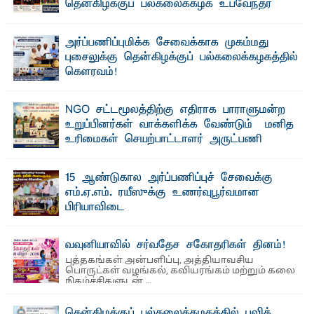
தென்கிழக்குப் பல்கலைக்கழக உபவேந்தர்
வலியுறுத்தல்
"ஒ ரு மாணவனின் அல்லது மாணவியின் கனவு என்னால்
அர்ப்பணிப்புமிக்க சேவைக்காக முகம்மது
கலைக்கப்படாது" என்ற உறுதியை ஒவ்வொரு மாணவரும் ...
புசைலுக்கு தென்கிழக்குப் பல்கலைக்கழகத்தில்
கௌரவம்!
தெ ன்கிழக்குப் பல்கலைக்கழகத்தின் கலை மற்றும் கலாசாரப்
பீடத்தின் கல்வி மற்றும் நிர்வாக வளர்ச்சியில் ...
NGO சட்டமூலத்திற்கு எதிராக பாராளுமன்ற
உறுப்பினர்கள் வாக்களிக்க வேண்டும் – மனித
உரிமைகள் செயற்பாட்டாளர் அருட்பணி
லூக்ஜோன் வேண்டுகோள்
ஜே. எப். காமிலா பேகம்- இ லங்கை அரசாங்கம் அரசுசாரா
15 ஆண்டுகால அர்ப்பணிப்புச் சேவைக்கு
அமைப்புகள் (NGO) தொடர்பான புதிய சட்டமூலத்தை ...
எம்.ஏ.எம். ரயீஸுக்கு உணர்வுபூர்வமான
பிரியாவிடை
தெ ன்கிழக்குப் பல்கலைக்கழகத்தின் நிர்வாக பிரிவிலும்
பிரயோக விஞ்ஞான பீடத்திலும் 15 ஆண்டுகள் ...
வவுனியாவில் சர்வதேச சகோதரிகள் தினம்!
புத்தகங்கள் அன்பளிப்பு, அத்தியாவசிய
பொருட்கள் வழங்கல், கவியரங்கம் மற்றும் கலை
நிகழ்ச்சிகளுடன் ...
தென்கிழக்குப் பல்கலைக்கழகத்தில் புவித்