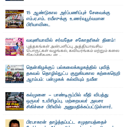
லூக்ஜோன் வேண்டுகோள்
ஜே. எப். காமிலா பேகம்- இ லங்கை அரசாங்கம் அரசுசாரா
15 ஆண்டுகால அர்ப்பணிப்புச் சேவைக்கு
அமைப்புகள் (NGO) தொடர்பான புதிய சட்டமூலத்தை ...
எம்.ஏ.எம். ரயீஸுக்கு உணர்வுபூர்வமான
பிரியாவிடை
தெ ன்கிழக்குப் பல்கலைக்கழகத்தின் நிர்வாக பிரிவிலும்
பிரயோக விஞ்ஞான பீடத்திலும் 15 ஆண்டுகள் ...
வவுனியாவில் சர்வதேச சகோதரிகள் தினம்!
புத்தகங்கள் அன்பளிப்பு, அத்தியாவசிய
பொருட்கள் வழங்கல், கவியரங்கம் மற்றும் கலை
நிகழ்ச்சிகளுடன் ...
தென்கிழக்குப் பல்கலைக்கழகத்தில் புவித்
தகவல் தொழில்நுட்ப குறுகியகால கற்கைநெறி
ஆரம்பம்: பன்முகக் கல்வியும் நவீன
தொழில்நுட்பமும் காலத்தின் தேவை – பீடாதிபதி
பேராசிரியர் எம். எம். பாஸில்
கல்முனை - பாண்டிருப்பில் வீதி விபத்து
தெ ன்கிழக்குப் பல்கலைக்கழகத்தின் கலை மற்றும் கலாசார
ஒருவர் உயிரிழப்பு, மற்றையவர் அவசர
பீடத்தின் புவியியல் துறையினால் ...
சிகிச்சை பிரிவில் அனுமதிக்கப்பட்டுள்ளார்.
ஷனா- அ ம்பாறை மாவட்டம் கல்முனை ஆதார
வைத்தியசாலைக்கு அருகாமையில் உள்ள கல்முனை -
பாண்டிருப்பு ...
பிரபாகரன் தாழ்த்தப்பட்ட சமுதாயத்தைச்