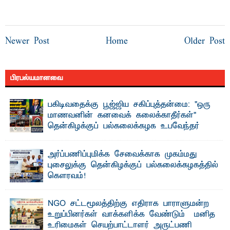
Newer Post
Home
Older Post
பிரபல்யமானவை
பகிடிவதைக்கு பூஜ்ஜிய சகிப்புத்தன்மை: "ஒரு
மாணவனின் கனவைக் கலைக்காதீர்கள்" –
தென்கிழக்குப் பல்கலைக்கழக உபவேந்தர்
வலியுறுத்தல்
"ஒ ரு மாணவனின் அல்லது மாணவியின் கனவு என்னால்
அர்ப்பணிப்புமிக்க சேவைக்காக முகம்மது
கலைக்கப்படாது" என்ற உறுதியை ஒவ்வொரு மாணவரும் ...
புசைலுக்கு தென்கிழக்குப் பல்கலைக்கழகத்தில்
கௌரவம்!
தெ ன்கிழக்குப் பல்கலைக்கழகத்தின் கலை மற்றும் கலாசாரப்
பீடத்தின் கல்வி மற்றும் நிர்வாக வளர்ச்சியில் ...
NGO சட்டமூலத்திற்கு எதிராக பாராளுமன்ற
உறுப்பினர்கள் வாக்களிக்க வேண்டும் – மனித
உரிமைகள் செயற்பாட்டாளர் அருட்பணி