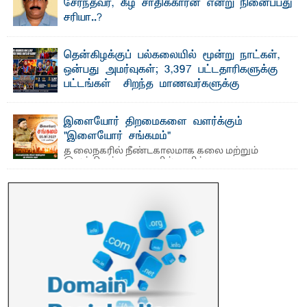
சேர்ந்தவர், கீழ் சாதிக்காரன் என்று நினைப்பது
சரியா..?
விடுதலைப் புலிகளின் தலைவர் பிரபாகரன் அவர்கள்
வெள்ளாளரல்லாதவர் என்பதால் அவர் தாழ்த்தப்பட்ட ...
தென்கிழக்குப் பல்கலையில் மூன்று நாட்கள்,
ஒன்பது அமர்வுகள்; 3,397 பட்டதாரிகளுக்கு
பட்டங்கள் – சிறந்த மாணவர்களுக்கு
தங்கப்பதக்கங்கள், நினைவுப் பதக்கங்கள்
மற்றும் சிறப்புப் பரிசுகள்
இளையோர் திறமைகளை வளர்க்கும்
எம்.வை. அமீர்- ஒ லுவிலில் அமைந்துள்ள தென்கிழக்குப்
"இளையோர் சங்கமம்"
பல்கலைக்கழகத்தின் 18ஆவது பொதுப் பட்டமளிப்பு விழா ...
த லைநகரில் நீண்டகாலமாக கலை மற்றும்
இலக்கியத் துறைகளில் தனித்துவமான
பணிகளை முன்னெடுத்து வரும் புதிய ...