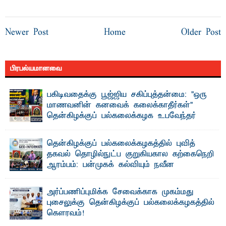
Newer Post
Home
Older Post
பிரபல்யமானவை
பகிடிவதைக்கு பூஜ்ஜிய சகிப்புத்தன்மை: "ஒரு
மாணவனின் கனவைக் கலைக்காதீர்கள்" –
தென்கிழக்குப் பல்கலைக்கழக உபவேந்தர்
வலியுறுத்தல்
"ஒ ரு மாணவனின் அல்லது மாணவியின் கனவு என்னால்
தென்கிழக்குப் பல்கலைக்கழகத்தில் புவித்
கலைக்கப்படாது" என்ற உறுதியை ஒவ்வொரு மாணவரும் ...
தகவல் தொழில்நுட்ப குறுகியகால கற்கைநெறி
ஆரம்பம்: பன்முகக் கல்வியும் நவீன
தொழில்நுட்பமும் காலத்தின் தேவை – பீடாதிபதி
பேராசிரியர் எம். எம். பாஸில்
அர்ப்பணிப்புமிக்க சேவைக்காக முகம்மது
தெ ன்கிழக்குப் பல்கலைக்கழகத்தின் கலை மற்றும் கலாசார
புசைலுக்கு தென்கிழக்குப் பல்கலைக்கழகத்தில்
பீடத்தின் புவியியல் துறையினால் ...
கௌரவம்!
தெ ன்கிழக்குப் பல்கலைக்கழகத்தின் கலை மற்றும் கலாசாரப்