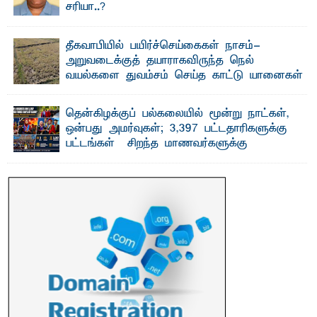
சரியா..?
விடுதலைப் புலிகளின் தலைவர் பிரபாகரன் அவர்கள்
வெள்ளாளரல்லாதவர் என்பதால் அவர் தாழ்த்தப்பட்ட ...
தீகவாபியில் பயிர்ச்செய்கைகள் நாசம்-
அறுவடைக்குத் தயாராகவிருந்த நெல்
வயல்களை துவம்சம் செய்த காட்டு யானைகள்
பாறுக் ஷிஹான்- அ ம்பாறை மாவட்டத்தின் தீகவாபி
பிரதேசத்தில் அறுவடைக்குத் தயாரான நிலையில்
காணப்பட்ட பல ...
தென்கிழக்குப் பல்கலையில் மூன்று நாட்கள்,
ஒன்பது அமர்வுகள்; 3,397 பட்டதாரிகளுக்கு
பட்டங்கள் – சிறந்த மாணவர்களுக்கு
தங்கப்பதக்கங்கள், நினைவுப் பதக்கங்கள்
மற்றும் சிறப்புப் பரிசுகள்
எம்.வை. அமீர்- ஒ லுவிலில் அமைந்துள்ள தென்கிழக்குப்
பல்கலைக்கழகத்தின் 18ஆவது பொதுப் பட்டமளிப்பு விழா ...