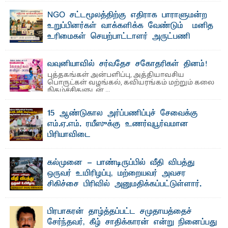
பீடத்தின் கல்வி மற்றும் நிர்வாக வளர்ச்சியில் ...
NGO சட்டமூலத்திற்கு எதிராக பாராளுமன்ற
உறுப்பினர்கள் வாக்களிக்க வேண்டும் – மனித
உரிமைகள் செயற்பாட்டாளர் அருட்பணி
லூக்ஜோன் வேண்டுகோள்
ஜே. எப். காமிலா பேகம்- இ லங்கை அரசாங்கம் அரசுசாரா
வவுனியாவில் சர்வதேச சகோதரிகள் தினம்!
அமைப்புகள் (NGO) தொடர்பான புதிய சட்டமூலத்தை ...
புத்தகங்கள் அன்பளிப்பு, அத்தியாவசிய
பொருட்கள் வழங்கல், கவியரங்கம் மற்றும் கலை
நிகழ்ச்சிகளுடன் ...
15 ஆண்டுகால அர்ப்பணிப்புச் சேவைக்கு
எம்.ஏ.எம். ரயீஸுக்கு உணர்வுபூர்வமான
பிரியாவிடை
தெ ன்கிழக்குப் பல்கலைக்கழகத்தின் நிர்வாக பிரிவிலும்
பிரயோக விஞ்ஞான பீடத்திலும் 15 ஆண்டுகள் ...
கல்முனை - பாண்டிருப்பில் வீதி விபத்து
ஒருவர் உயிரிழப்பு, மற்றையவர் அவசர
சிகிச்சை பிரிவில் அனுமதிக்கப்பட்டுள்ளார்.
ஷனா- அ ம்பாறை மாவட்டம் கல்முனை ஆதார
வைத்தியசாலைக்கு அருகாமையில் உள்ள கல்முனை -
பாண்டிருப்பு ...
பிரபாகரன் தாழ்த்தப்பட்ட சமுதாயத்தைச்
சேர்ந்தவர், கீழ் சாதிக்காரன் என்று நினைப்பது