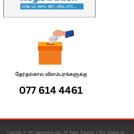
Copyright © 2011 importmirror.com. All Rights Reserved. | Web Solution by :