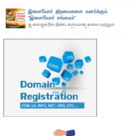
தங்கப்பதக்கங்கள், நினைவுப் பதக்கங்கள்
மற்றும் சிறப்புப் பரிசுகள்
இளையோர் திறமைகளை வளர்க்கும்
எம்.வை. அமீர்- ஒ லுவிலில் அமைந்துள்ள தென்கிழக்குப்
"இளையோர் சங்கமம்"
பல்கலைக்கழகத்தின் 18ஆவது பொதுப் பட்டமளிப்பு விழா ...
த லைநகரில் நீண்டகாலமாக கலை மற்றும்
இலக்கியத் துறைகளில் தனித்துவமான
பணிகளை முன்னெடுத்து வரும் புதிய ...