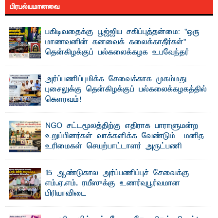
பிரபல்யமானவை
பகிடிவதைக்கு பூஜ்ஜிய சகிப்புத்தன்மை: "ஒரு
மாணவனின் கனவைக் கலைக்காதீர்கள்" –
தென்கிழக்குப் பல்கலைக்கழக உபவேந்தர்
வலியுறுத்தல்
"ஒ ரு மாணவனின் அல்லது மாணவியின் கனவு என்னால்
அர்ப்பணிப்புமிக்க சேவைக்காக முகம்மது
கலைக்கப்படாது" என்ற உறுதியை ஒவ்வொரு மாணவரும் ...
புசைலுக்கு தென்கிழக்குப் பல்கலைக்கழகத்தில்
கௌரவம்!
தெ ன்கிழக்குப் பல்கலைக்கழகத்தின் கலை மற்றும் கலாசாரப்
பீடத்தின் கல்வி மற்றும் நிர்வாக வளர்ச்சியில் ...
NGO சட்டமூலத்திற்கு எதிராக பாராளுமன்ற
உறுப்பினர்கள் வாக்களிக்க வேண்டும் – மனித
உரிமைகள் செயற்பாட்டாளர் அருட்பணி
லூக்ஜோன் வேண்டுகோள்
ஜே. எப். காமிலா பேகம்- இ லங்கை அரசாங்கம் அரசுசாரா
15 ஆண்டுகால அர்ப்பணிப்புச் சேவைக்கு
அமைப்புகள் (NGO) தொடர்பான புதிய சட்டமூலத்தை ...
எம்.ஏ.எம். ரயீஸுக்கு உணர்வுபூர்வமான
பிரியாவிடை
தெ ன்கிழக்குப் பல்கலைக்கழகத்தின் நிர்வாக பிரிவிலும்
பிரயோக விஞ்ஞான பீடத்திலும் 15 ஆண்டுகள் ...