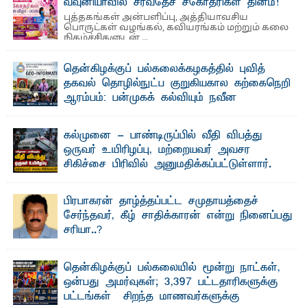
வவுனியாவில் சர்வதேச சகோதரிகள் தினம்!
புத்தகங்கள் அன்பளிப்பு, அத்தியாவசிய
பொருட்கள் வழங்கல், கவியரங்கம் மற்றும் கலை
நிகழ்ச்சிகளுடன் ...
தென்கிழக்குப் பல்கலைக்கழகத்தில் புவித்
தகவல் தொழில்நுட்ப குறுகியகால கற்கைநெறி
ஆரம்பம்: பன்முகக் கல்வியும் நவீன
தொழில்நுட்பமும் காலத்தின் தேவை – பீடாதிபதி
பேராசிரியர் எம். எம். பாஸில்
கல்முனை - பாண்டிருப்பில் வீதி விபத்து
தெ ன்கிழக்குப் பல்கலைக்கழகத்தின் கலை மற்றும் கலாசார
ஒருவர் உயிரிழப்பு, மற்றையவர் அவசர
பீடத்தின் புவியியல் துறையினால் ...
சிகிச்சை பிரிவில் அனுமதிக்கப்பட்டுள்ளார்.
ஷனா- அ ம்பாறை மாவட்டம் கல்முனை ஆதார
வைத்தியசாலைக்கு அருகாமையில் உள்ள கல்முனை -
பாண்டிருப்பு ...
பிரபாகரன் தாழ்த்தப்பட்ட சமுதாயத்தைச்
சேர்ந்தவர், கீழ் சாதிக்காரன் என்று நினைப்பது
சரியா..?
விடுதலைப் புலிகளின் தலைவர் பிரபாகரன் அவர்கள்
வெள்ளாளரல்லாதவர் என்பதால் அவர் தாழ்த்தப்பட்ட ...
தென்கிழக்குப் பல்கலையில் மூன்று நாட்கள்,
ஒன்பது அமர்வுகள்; 3,397 பட்டதாரிகளுக்கு
பட்டங்கள் – சிறந்த மாணவர்களுக்கு