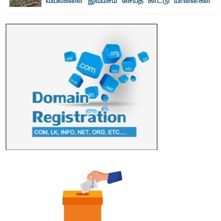
வயல்களை துவம்சம் செய்த காட்டு யானைகள்
பாறுக் ஷிஹான்- அ ம்பாறை மாவட்டத்தின் தீகவாபி
பிரதேசத்தில் அறுவடைக்குத் தயாரான நிலையில்
காணப்பட்ட பல ...