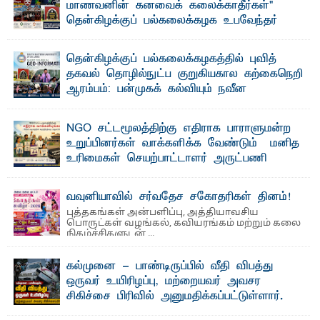
மாணவனின் கனவைக் கலைக்காதீர்கள்" –
தென்கிழக்குப் பல்கலைக்கழக உபவேந்தர்
வலியுறுத்தல்
"ஒ ரு மாணவனின் அல்லது மாணவியின் கனவு என்னால்
தென்கிழக்குப் பல்கலைக்கழகத்தில் புவித்
கலைக்கப்படாது" என்ற உறுதியை ஒவ்வொரு மாணவரும் ...
தகவல் தொழில்நுட்ப குறுகியகால கற்கைநெறி
ஆரம்பம்: பன்முகக் கல்வியும் நவீன
தொழில்நுட்பமும் காலத்தின் தேவை – பீடாதிபதி
பேராசிரியர் எம். எம். பாஸில்
NGO சட்டமூலத்திற்கு எதிராக பாராளுமன்ற
தெ ன்கிழக்குப் பல்கலைக்கழகத்தின் கலை மற்றும் கலாசார
உறுப்பினர்கள் வாக்களிக்க வேண்டும் – மனித
பீடத்தின் புவியியல் துறையினால் ...
உரிமைகள் செயற்பாட்டாளர் அருட்பணி
லூக்ஜோன் வேண்டுகோள்
ஜே. எப். காமிலா பேகம்- இ லங்கை அரசாங்கம் அரசுசாரா
வவுனியாவில் சர்வதேச சகோதரிகள் தினம்!
அமைப்புகள் (NGO) தொடர்பான புதிய சட்டமூலத்தை ...
புத்தகங்கள் அன்பளிப்பு, அத்தியாவசிய
பொருட்கள் வழங்கல், கவியரங்கம் மற்றும் கலை
நிகழ்ச்சிகளுடன் ...
கல்முனை - பாண்டிருப்பில் வீதி விபத்து
ஒருவர் உயிரிழப்பு, மற்றையவர் அவசர
சிகிச்சை பிரிவில் அனுமதிக்கப்பட்டுள்ளார்.
ஷனா- அ ம்பாறை மாவட்டம் கல்முனை ஆதார