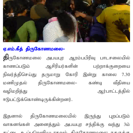
ஏ.எம்.கீத் திருகோணமலை-
தி
ருகோணமலை அபயபுர ஆரம்பபிரிவு பாடசலையில்
காணப்படும் ஆசிரியர்களின் பற்றாக்குறையை
நிவர்த்திசெய்து தருமாறு கோரி இன்று காலை 7.30
மணிமுதல் திருகோணமலை- கண்டி வீதியை
வழிமறித்து ஆர்பாட்டத்தில்
ஈடுபட்டுக்கொண்டிருக்கின்றனர்.
இதனால் திருகோணமலையில் இருந்து புறப்படும்
வாகனங்கள் அனைத்தும் அபயபுர சந்திக்கு வந்து 3ம்
கட்டை உப்புவெளியூடாகவும் திருகோணமலை நகருக்கு