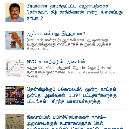
வைத்தியசாலைக்கு அருகாமையில் உள்ள கல்முனை -
பாண்டிருப்பு ...
பிரபாகரன் தாழ்த்தப்பட்ட சமுதாயத்தைச்
சேர்ந்தவர், கீழ் சாதிக்காரன் என்று நினைப்பது
சரியா..?
விடுதலைப் புலிகளின் தலைவர் பிரபாகரன் அவர்கள்
வெள்ளாளரல்லாதவர் என்பதால் அவர் தாழ்த்தப்பட்ட ...
ஆக்கம் என்பது இதுதானா?
(எஸ்.எல். மன்சூர்) ஆக்கம் என்பது ஒன்றை
உருவாக்குவது என்பதாகக் கூறுவர். ஆக்கச்
சிந்தனை ...
NVQ சான்றிதழின் அவசியம்!
கஹட்டோவிட்ட ரிஹ்மி - தே சிய தொழில்சார்
தகைமை முறைமை - National Vocational Qualification
(NVQ) ...
தென்கிழக்குப் பல்கலையில் மூன்று நாட்கள்,
ஒன்பது அமர்வுகள்; 3,397 பட்டதாரிகளுக்கு
பட்டங்கள் – சிறந்த மாணவர்களுக்கு
தங்கப்பதக்கங்கள், நினைவுப் பதக்கங்கள்
மற்றும் சிறப்புப் பரிசுகள்
தீகவாபியில் பயிர்ச்செய்கைகள் நாசம்-
எம்.வை. அமீர்- ஒ லுவிலில் அமைந்துள்ள தென்கிழக்குப்
அறுவடைக்குத் தயாராகவிருந்த நெல்
பல்கலைக்கழகத்தின் 18ஆவது பொதுப் பட்டமளிப்பு விழா ...