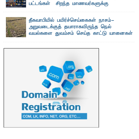
பட்டங்கள் – சிறந்த மாணவர்களுக்கு
தங்கப்பதக்கங்கள், நினைவுப் பதக்கங்கள்
மற்றும் சிறப்புப் பரிசுகள்
தீகவாபியில் பயிர்ச்செய்கைகள் நாசம்-
எம்.வை. அமீர்- ஒ லுவிலில் அமைந்துள்ள தென்கிழக்குப்
அறுவடைக்குத் தயாராகவிருந்த நெல்
பல்கலைக்கழகத்தின் 18ஆவது பொதுப் பட்டமளிப்பு விழா ...
வயல்களை துவம்சம் செய்த காட்டு யானைகள்
பாறுக் ஷிஹான்- அ ம்பாறை மாவட்டத்தின் தீகவாபி
பிரதேசத்தில் அறுவடைக்குத் தயாரான நிலையில்
காணப்பட்ட பல ...