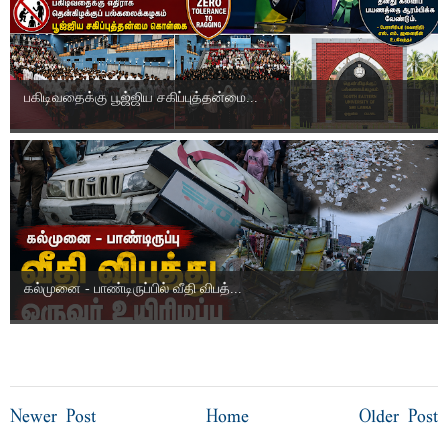
பகிடிவதைக்கு பூஜ்ஜிய சகிப்புத்தன்மை...
கல்முனை - பாண்டிருப்பில் வீதி விபத்...
Newer Post
Home
Older Post