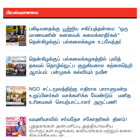
பிரபல்யமானவை
பகிடிவதைக்கு பூஜ்ஜிய சகிப்புத்தன்மை: "ஒரு
மாணவனின் கனவைக் கலைக்காதீர்கள்" –
தென்கிழக்குப் பல்கலைக்கழக உபவேந்தர்
வலியுறுத்தல்
"ஒ ரு மாணவனின் அல்லது மாணவியின் கனவு என்னால்
தென்கிழக்குப் பல்கலைக்கழகத்தில் புவித்
கலைக்கப்படாது" என்ற உறுதியை ஒவ்வொரு மாணவரும் ...
தகவல் தொழில்நுட்ப குறுகியகால கற்கைநெறி
ஆரம்பம்: பன்முகக் கல்வியும் நவீன
தொழில்நுட்பமும் காலத்தின் தேவை – பீடாதிபதி
பேராசிரியர் எம். எம். பாஸில்
NGO சட்டமூலத்திற்கு எதிராக பாராளுமன்ற
தெ ன்கிழக்குப் பல்கலைக்கழகத்தின் கலை மற்றும் கலாசார
உறுப்பினர்கள் வாக்களிக்க வேண்டும் – மனித
பீடத்தின் புவியியல் துறையினால் ...
உரிமைகள் செயற்பாட்டாளர் அருட்பணி
லூக்ஜோன் வேண்டுகோள்
ஜே. எப். காமிலா பேகம்- இ லங்கை அரசாங்கம் அரசுசாரா
வவுனியாவில் சர்வதேச சகோதரிகள் தினம்!
அமைப்புகள் (NGO) தொடர்பான புதிய சட்டமூலத்தை ...
புத்தகங்கள் அன்பளிப்பு, அத்தியாவசிய
பொருட்கள் வழங்கல், கவியரங்கம் மற்றும் கலை
நிகழ்ச்சிகளுடன் ...