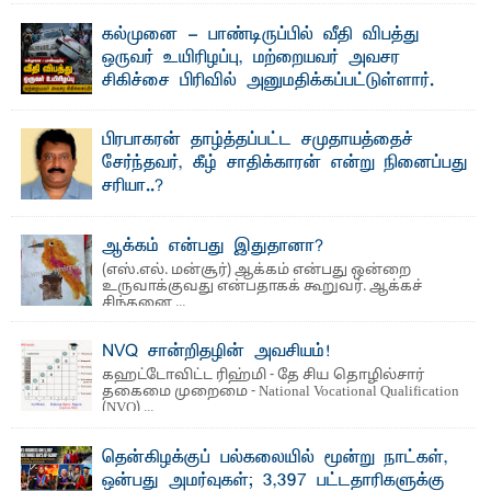
கல்முனை - பாண்டிருப்பில் வீதி விபத்து
ஒருவர் உயிரிழப்பு, மற்றையவர் அவசர
சிகிச்சை பிரிவில் அனுமதிக்கப்பட்டுள்ளார்.
ஷனா- அ ம்பாறை மாவட்டம் கல்முனை ஆதார
வைத்தியசாலைக்கு அருகாமையில் உள்ள கல்முனை -
பாண்டிருப்பு ...
பிரபாகரன் தாழ்த்தப்பட்ட சமுதாயத்தைச்
சேர்ந்தவர், கீழ் சாதிக்காரன் என்று நினைப்பது
சரியா..?
விடுதலைப் புலிகளின் தலைவர் பிரபாகரன் அவர்கள்
வெள்ளாளரல்லாதவர் என்பதால் அவர் தாழ்த்தப்பட்ட ...
ஆக்கம் என்பது இதுதானா?
(எஸ்.எல். மன்சூர்) ஆக்கம் என்பது ஒன்றை
உருவாக்குவது என்பதாகக் கூறுவர். ஆக்கச்
சிந்தனை ...
NVQ சான்றிதழின் அவசியம்!
கஹட்டோவிட்ட ரிஹ்மி - தே சிய தொழில்சார்
தகைமை முறைமை - National Vocational Qualification
(NVQ) ...
தென்கிழக்குப் பல்கலையில் மூன்று நாட்கள்,
ஒன்பது அமர்வுகள்; 3,397 பட்டதாரிகளுக்கு