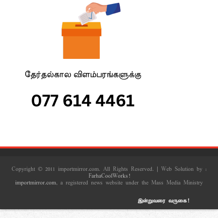
Copyright © 2011 importmirror.com. All Rights Reserved. | Web Solution by :
FarhaCoolWorks!
importmirror.com
, a registered news website under the Mass Media Ministry
இன்றுவரை வருகை!