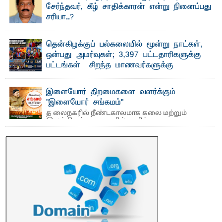
சேர்ந்தவர், கீழ் சாதிக்காரன் என்று நினைப்பது
சரியா..?
விடுதலைப் புலிகளின் தலைவர் பிரபாகரன் அவர்கள்
வெள்ளாளரல்லாதவர் என்பதால் அவர் தாழ்த்தப்பட்ட ...
தென்கிழக்குப் பல்கலையில் மூன்று நாட்கள்,
ஒன்பது அமர்வுகள்; 3,397 பட்டதாரிகளுக்கு
பட்டங்கள் – சிறந்த மாணவர்களுக்கு
தங்கப்பதக்கங்கள், நினைவுப் பதக்கங்கள்
மற்றும் சிறப்புப் பரிசுகள்
இளையோர் திறமைகளை வளர்க்கும்
எம்.வை. அமீர்- ஒ லுவிலில் அமைந்துள்ள தென்கிழக்குப்
"இளையோர் சங்கமம்"
பல்கலைக்கழகத்தின் 18ஆவது பொதுப் பட்டமளிப்பு விழா ...
த லைநகரில் நீண்டகாலமாக கலை மற்றும்
இலக்கியத் துறைகளில் தனித்துவமான
பணிகளை முன்னெடுத்து வரும் புதிய ...