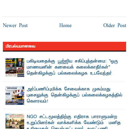
Newer Post
Home
Older Post
பிரபல்யமானவை
பகிடிவதைக்கு பூஜ்ஜிய சகிப்புத்தன்மை: "ஒரு
மாணவனின் கனவைக் கலைக்காதீர்கள்" –
தென்கிழக்குப் பல்கலைக்கழக உபவேந்தர்
வலியுறுத்தல்
"ஒ ரு மாணவனின் அல்லது மாணவியின் கனவு என்னால்
அர்ப்பணிப்புமிக்க சேவைக்காக முகம்மது
கலைக்கப்படாது" என்ற உறுதியை ஒவ்வொரு மாணவரும் ...
புசைலுக்கு தென்கிழக்குப் பல்கலைக்கழகத்தில்
கௌரவம்!
தெ ன்கிழக்குப் பல்கலைக்கழகத்தின் கலை மற்றும் கலாசாரப்
பீடத்தின் கல்வி மற்றும் நிர்வாக வளர்ச்சியில் ...
NGO சட்டமூலத்திற்கு எதிராக பாராளுமன்ற
உறுப்பினர்கள் வாக்களிக்க வேண்டும் – மனித