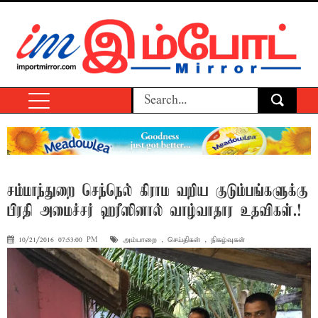
சம்மாந்துறை செந்நெல் கிராம வறிய குடும்பங்களுக்கு
பிரதி அமைச்சர் ஹரீஸினால் வாழ்வாதார உதவிகள்.!
10/21/2016 07:53:00 PM
அம்பாறை
,
செய்திகள்
,
நிகழ்வுகள்