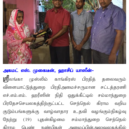
அகமட் எஸ். முகைடீன், ஹாசிப் யாஸீன்-
ஸ்ரீ
லங்கா முஸ்லிம் காங்கிரஸ் பிரதித் தலைவரும்
விளையாட்டுத்துறை பிரதிஅமைச்சருமான சட்டத்தரணி
எச்.எம்.எம். ஹரீஸின் நிதி ஒதுக்கீட்டில் சம்மாந்துறை
பிரதேசசெயலகத்திற்குட்பட்ட செந்நெல் கிராம வறிய
குடும்பங்களுக்கு வாழ்வாதார உதவி வழங்கும்நிகழ்வு
நேற்று (19) புதன்கிழமை சம்மாந்துறை செந்நெல்
கிராம பெண் நண்பிகள் அமைப்பின்அலுவலகத்தில்