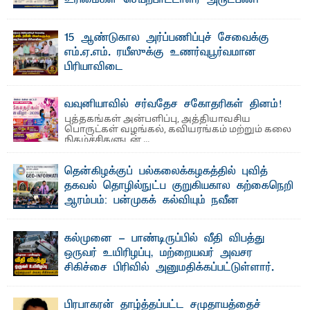
உரிமைகள் செயற்பாட்டாளர் அருட்பணி
லூக்ஜோன் வேண்டுகோள்
ஜே. எப். காமிலா பேகம்- இ லங்கை அரசாங்கம் அரசுசாரா
15 ஆண்டுகால அர்ப்பணிப்புச் சேவைக்கு
அமைப்புகள் (NGO) தொடர்பான புதிய சட்டமூலத்தை ...
எம்.ஏ.எம். ரயீஸுக்கு உணர்வுபூர்வமான
பிரியாவிடை
தெ ன்கிழக்குப் பல்கலைக்கழகத்தின் நிர்வாக பிரிவிலும்
பிரயோக விஞ்ஞான பீடத்திலும் 15 ஆண்டுகள் ...
வவுனியாவில் சர்வதேச சகோதரிகள் தினம்!
புத்தகங்கள் அன்பளிப்பு, அத்தியாவசிய
பொருட்கள் வழங்கல், கவியரங்கம் மற்றும் கலை
நிகழ்ச்சிகளுடன் ...
தென்கிழக்குப் பல்கலைக்கழகத்தில் புவித்
தகவல் தொழில்நுட்ப குறுகியகால கற்கைநெறி
ஆரம்பம்: பன்முகக் கல்வியும் நவீன
தொழில்நுட்பமும் காலத்தின் தேவை – பீடாதிபதி
பேராசிரியர் எம். எம். பாஸில்
கல்முனை - பாண்டிருப்பில் வீதி விபத்து
தெ ன்கிழக்குப் பல்கலைக்கழகத்தின் கலை மற்றும் கலாசார
ஒருவர் உயிரிழப்பு, மற்றையவர் அவசர
பீடத்தின் புவியியல் துறையினால் ...
சிகிச்சை பிரிவில் அனுமதிக்கப்பட்டுள்ளார்.
ஷனா- அ ம்பாறை மாவட்டம் கல்முனை ஆதார
வைத்தியசாலைக்கு அருகாமையில் உள்ள கல்முனை -
பாண்டிருப்பு ...
பிரபாகரன் தாழ்த்தப்பட்ட சமுதாயத்தைச்