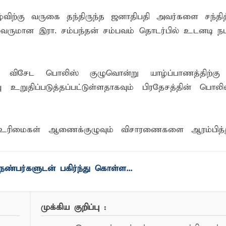
ங்கி – பொலிஸார் இணைந்து அம்பாறையில் விசேட விழிப்புணர்வு
ிற்கு வருகை தந்திருந்த ஜனாதிபதி அவர்களை சந்தித
லைவருமான இரா. சம்பந்தன் சம்பவம் தொடர்பில் உடனடி ந
 முன்னிட்டு கர்ப்பிணி மற்றும் பாலூட்டும் தாய்மார்களுக்கான விழி
்.ஏ.எம். ரயீஸுக்கு உணர்வுபூர்வமான பிரியாவிடை
் விசேட பொலிஸ் குழுவொன்று யாழ்ப்பாணத்திற்கு 
்பு உறுதிப்படுத்தப்பட்டுள்ளதாகவும் பிரதேசத்தின் பொல
த உரிமைகள் ஆணைக்குழுவும் விசாரணைகளை ஆரம்பித்
முக்கிய குறிப்பு :