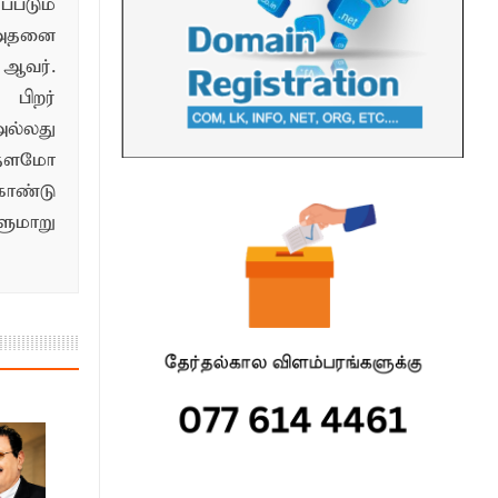
படும்
 அதனை
ஆவர்.
பிறர்
ல்லது
்தளமோ
ொண்டு
மாறு