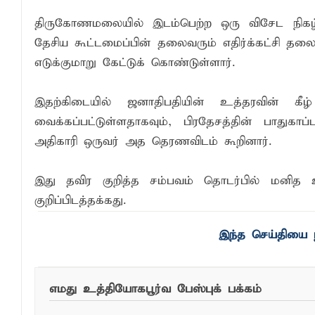
நிதி மோசடிகளைத் தடுப்பதற்காக மத்திய வ
திருகோணமலையில் இடம்பெற்ற ஒரு விசேட நிகழ்வ
தேசிய கூட்டமைப்பின் தலைவரும் எதிர்க்கட்சி த
சாய்ந்தமருதில் தாய்ப்பால் ஊட்டல் வாரத்தை
எடுக்குமாறு கேட்டுக் கொண்டுள்ளார்.
15 ஆண்டுகால அர்ப்பணிப்புச் சேவைக்கு எம
இதற்கிடையில் ஜனாதிபதியின் உத்தரவின் கீழ
வைக்கப்பட்டுள்ளதாகவும், பிரதேசத்தின் பாதுகாப
அதிகாரி ஒருவர் அத தெரணவிடம் கூறினார்.
இது தவிர குறித்த சம்பவம் தொடர்பில் மனி
குறிப்பிடத்தக்கது.
எமது உத்தியோகபூர்வ பேஸ்புக் பக்கம்