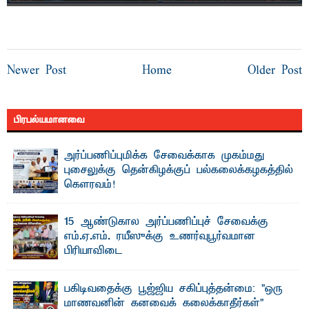
Newer Post
Home
Older Post
பிரபல்யமானவை
அர்ப்பணிப்புமிக்க சேவைக்காக முகம்மது
புசைலுக்கு தென்கிழக்குப் பல்கலைக்கழகத்தில்
கௌரவம்!
தெ ன்கிழக்குப் பல்கலைக்கழகத்தின் கலை மற்றும் கலாசாரப்
பீடத்தின் கல்வி மற்றும் நிர்வாக வளர்ச்சியில் ...
15 ஆண்டுகால அர்ப்பணிப்புச் சேவைக்கு
எம்.ஏ.எம். ரயீஸுக்கு உணர்வுபூர்வமான
பிரியாவிடை
தெ ன்கிழக்குப் பல்கலைக்கழகத்தின் நிர்வாக பிரிவிலும்
பிரயோக விஞ்ஞான பீடத்திலும் 15 ஆண்டுகள் ...
பகிடிவதைக்கு பூஜ்ஜிய சகிப்புத்தன்மை: "ஒரு
மாணவனின் கனவைக் கலைக்காதீர்கள்" –