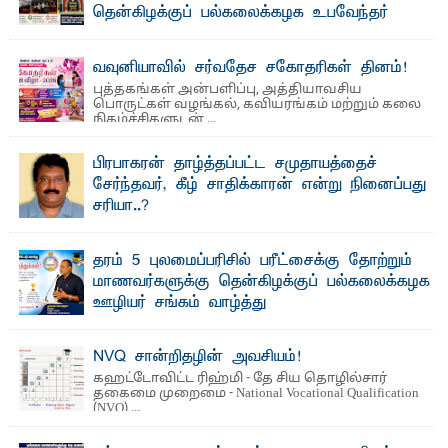
தென்கிழக்குப் பல்கலைக்கழக உபவேந்தர்
வலியுறுத்தல்
"ஒ ரு மாணவனின் அல்லது மாணவியின் கனவு என்னால்
வவுனியாவில் சர்வதேச சகோதரிகள் தினம்!
கலைக்கப்படாது" என்ற உறுதியை ஒவ்வொரு மாணவரும் ...
புத்தகங்கள் அன்பளிப்பு, அத்தியாவசிய
பொருட்கள் வழங்கல், கவியரங்கம் மற்றும் கலை
நிகழ்ச்சிகளுடன் ...
பிரபாகரன் தாழ்த்தப்பட்ட சமுதாயத்தைச்
சேர்ந்தவர், கீழ் சாதிக்காரன் என்று நினைப்பது
சரியா..?
விடுதலைப் புலிகளின் தலைவர் பிரபாகரன் அவர்கள்
வெள்ளாளரல்லாதவர் என்பதால் அவர் தாழ்த்தப்பட்ட ...
தரம் 5 புலமைப்பரிசில் பரீட்சைக்கு தோற்றும்
மாணவர்களுக்கு தென்கிழக்குப் பல்கலைக்கழக
ஊழியர் சங்கம் வாழ்த்து
த ரம் 5 புலமைப்பரிசில் பரீட்சைக்குத் தோற்றும்
தென்கிழக்குப் பல்கலைக்கழக ஊழியர்களின் அன்புப் ...
NVQ சான்றிதழின் அவசியம்!
கஹட்டோவிட்ட ரிஹ்மி - தே சிய தொழில்சார்
தகைமை முறைமை - National Vocational Qualification
(NVQ) ...