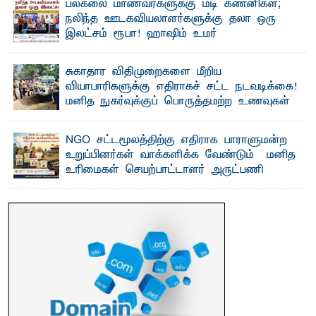
பல்கலை மாணவர்களுக்கு மடி கணனிகள்;
நலிந்த ஊடகவியலாளர்களுக்கு தலா ஒரு
இலட்சம் ரூபா! ஹாஷிம் உமர்
பௌண்டேசனின் 24ஆவது கட்ட மடிக்கணினி
வழங்கும் திட்டம்
சுகாதார விதிமுறைகளை மீறிய
ப ல்கலைக்கழக மாணவர்களின் உயர்கல்வி வாய்ப்புகளை
வியாபாரிகளுக்கு எதிராகச் சட்ட நடவடிக்கை!
மேம்படுத்தும் நோக்கில் ஹாஷிம் உமர் பௌண்டேசனால் ...
மனித நுகர்வுக்குப் பொருத்தமற்ற உணவுகள்
கைப்பற்றப்பட்டுக் அழிப்பு
பாறுக் ஷிஹான்- க ல்முனை பொதுச் சந்தைப் பகுதியில்
NGO சட்டமூலத்திற்கு எதிராக பாராளுமன்ற
சுகாதார விதிமுறைகளை மீறிச் செயற்பட்ட ...
உறுப்பினர்கள் வாக்களிக்க வேண்டும் – மனித
உரிமைகள் செயற்பாட்டாளர் அருட்பணி
லூக்ஜோன் வேண்டுகோள்
ஜே. எப். காமிலா பேகம்- இ லங்கை அரசாங்கம் அரசுசாரா
அமைப்புகள் (NGO) தொடர்பான புதிய சட்டமூலத்தை ...