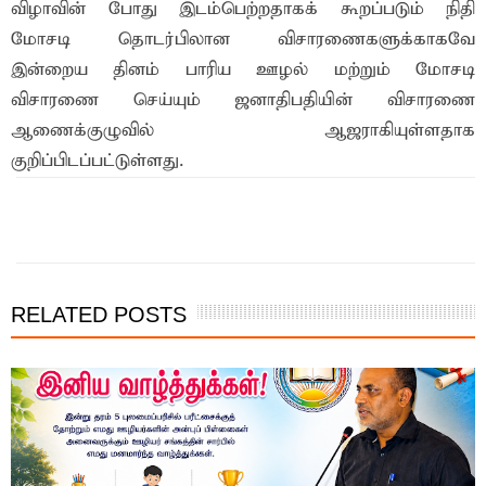
விழாவின் போது இடம்பெற்றதாகக் கூறப்படும் நிதி
மோசடி தொடர்பிலான விசாரணைகளுக்காகவே
இன்றைய தினம் பாரிய ஊழல் மற்றும் மோசடி
விசாரணை செய்யும் ஜனாதிபதியின் விசாரணை
ஆணைக்குழுவில் ஆஜராகியுள்ளதாக
குறிப்பிடப்பட்டுள்ளது.
இந்த செய்தியை நண்பர்களுடன் பகிர்ந்து கொள்ள...
RELATED POSTS