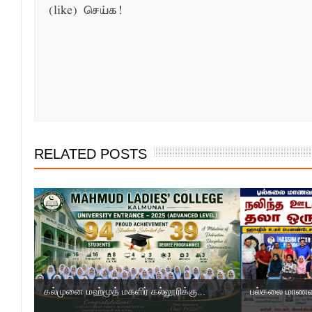
(like) செய்க!
RELATED POSTS
கல்முனை மஹ்மூத் மகளிர் கல்லூரிக்கு...
பல்கலை மாணவர