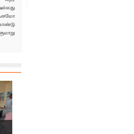
ல்லது
்தளமோ
ொண்டு
மாறு