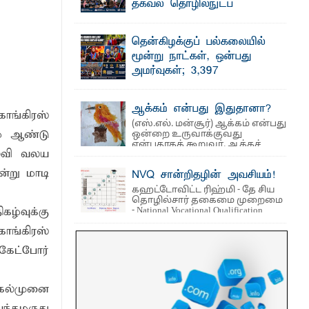
தொடர்பான புதிய சட்டமூலத்தை ...
தகவல் தொழில்நுட்ப
குறுகியகால கற்கைநெறி
ஆரம்பம்: பன்முகக் கல்வியும் நவீன
தென்கிழக்குப் பல்கலையில்
்டத்தில் ஆலோசனைக் கூட்டம்
தொழில்நுட்பமும் காலத்தின் தேவை –
மூன்று நாட்கள், ஒன்பது
பீடாதிபதி பேராசிரியர் எம். எம். பாஸில்
அமர்வுகள்; 3,397
தெ ன்கிழக்குப் பல்கலைக்கழகத்தின் கலை
பட்டதாரிகளுக்கு பட்டங்கள் –
மற்றும் கலாசார பீடத்தின் புவியியல்
துறையினால் ...
சிறந்த மாணவர்களுக்கு
ஆக்கம் என்பது இதுதானா?
தங்கப்பதக்கங்கள், நினைவுப் பதக்கங்கள்
ாங்கிரஸ்
(எஸ்.எல். மன்சூர்) ஆக்கம் என்பது
மற்றும் சிறப்புப் பரிசுகள்
ம் ஆண்டு
ஒன்றை உருவாக்குவது
எம்.வை. அமீர்- ஒ லுவிலில் அமைந்துள்ள
என்பதாகக் கூறுவர். ஆக்கச்
ல்வி வலய
தென்கிழக்குப் பல்கலைக்கழகத்தின்
சிந்தனை ...
18ஆவது பொதுப் பட்டமளிப்பு விழா ...
்று மாடி
NVQ சான்றிதழின் அவசியம்!
கஹட்டோவிட்ட ரிஹ்மி - தே சிய
தொழில்சார் தகைமை முறைமை
ழ்வுக்கு
- National Vocational Qualification
(NVQ) ...
ாங்கிரஸ்
கேட்போர்
 கல்முனை
ந்தமருது