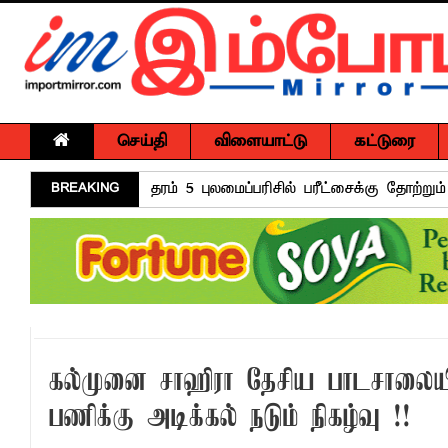
செய்தி
விளையாட்டு
கட்டுரை
BREAKING
தரம் 5 புலமைப்பரிசில் பரீட்சைக்கு தோற்ற
கல்முனை மஹ்மூத் மகளிர் கல்லூரிக்கு ப
பல்கலை மாணவர்களுக்கு மடி கணனிகள்; 
மடிக்கணினி வழங்கும் திட்டம்
சாய்ந்தமருதில் தாய்ப்பால் ஊட்டல் வாரத்தை
15 ஆண்டுகால அர்ப்பணிப்புச் சேவைக்கு எம
கல்முனை சாஹிரா தேசிய பாடசாலையி
அர்ப்பணிப்புமிக்க சேவைக்காக முகம்மது ப
பணிக்கு அடிக்கல் நடும் நிகழ்வு !!
சுகாதார விதிமுறைகளை மீறிய வியாபாரிகளுக