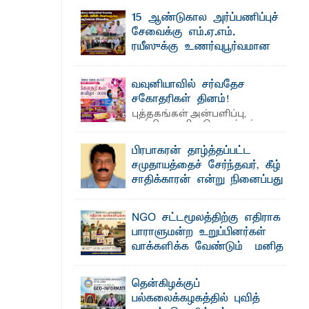
தெ ன்கிழக்குப் பல்கலைக்கழகத்தின் கலை
 நீண்டகால தேவைக்கு தீர்வு காண
15 ஆண்டுகால அர்ப்பணிப்புச்
மற்றும் கலாசாரப் பீடத்தின் கல்வி மற்றும்
நிர்வாக வளர்ச்சியில் ...
சேவைக்கு எம்.ஏ.எம்.
ரயீஸுக்கு உணர்வுபூர்வமான
பிரியாவிடை
தெ ன்கிழக்குப் பல்கலைக்கழகத்தின்
வவுனியாவில் சர்வதேச
ைக்கழக உபவேந்தர் வலியுறுத்தல்
நிர்வாக பிரிவிலும் பிரயோக விஞ்ஞான
பீடத்திலும் 15 ஆண்டுகள் ...
சகோதரிகள் தினம்!
பட்டுள்ளார்.
புத்தகங்கள் அன்பளிப்பு,
அத்தியாவசிய பொருட்கள்
பாட்டாளர் அருட்பணி லூக்ஜோன்
வழங்கல், கவியரங்கம் மற்றும் கலை
நிகழ்ச்சிகளுடன் ...
பிரபாகரன் தாழ்த்தப்பட்ட
சமுதாயத்தைச் சேர்ந்தவர், கீழ்
சாதிக்காரன் என்று நினைப்பது
க்கிள்கள் பறிமுதல்
சரியா..?
ல்வியும் நவீன தொழில்நுட்பமும்
விடுதலைப் புலிகளின் தலைவர் பிரபாகரன்
NGO சட்டமூலத்திற்கு எதிராக
அவர்கள் வெள்ளாளரல்லாதவர் என்பதால்
அவர் தாழ்த்தப்பட்ட ...
பாராளுமன்ற உறுப்பினர்கள்
வாக்களிக்க வேண்டும் – மனித
ட்டு யானைகள்
உரிமைகள் செயற்பாட்டாளர்
அருட்பணி லூக்ஜோன் வேண்டுகோள்
தென்கிழக்குப்
ஜே. எப். காமிலா பேகம்- இ லங்கை
பல்கலைக்கழகத்தில் புவித்
அரசாங்கம் அரசுசாரா அமைப்புகள் (NGO)
மாணவர்களுக்கு தங்கப்பதக்கங்கள்,