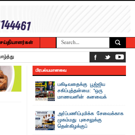
ெய்தியாளர்கள்
ாழ்த்து
பிரபல்யமானவை
ம் உமர் பௌண்டேசனின் 24ஆவது கட்ட
பகிடிவதைக்கு பூஜ்ஜிய
சகிப்புத்தன்மை: "ஒரு
மாணவனின் கனவைக்
ப்புணர்வு கலந்துரையாடல்
கலைக்காதீர்கள்" –
தென்கிழக்குப் பல்கலைக்கழக உபவேந்தர்
ண
அர்ப்பணிப்புமிக்க சேவைக்காக
வலியுறுத்தல்
முகம்மது புசைலுக்கு
"ஒ ரு மாணவனின் அல்லது மாணவியின்
தென்கிழக்குப்
கனவு என்னால் கலைக்கப்படாது" என்ற
 உணவுகள் கைப்பற்றப்பட்டுக் அழிப்பு
உறுதியை ஒவ்வொரு மாணவரும் ...
பல்கலைக்கழகத்தில் கௌரவம்!