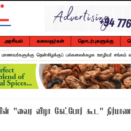
அரசியல்
கலைஞர்கள்
தொடர்புகளுக்கு
ச
ும் மாணவர்களுக்கு தென்கிழக்குப் பல்கலைக்கழக ஊழியர் சங்கம் வ
ெருமை சேர்த்த 94 மாணவிகள்!
நலிந்த ஊடகவியலாளர்களுக்கு தலா ஒரு இலட்சம் ரூபா! ஹாஷி
 முன்னிட்டு கர்ப்பிணி மற்றும் பாலூட்டும் தாய்மார்களுக்கான விழி
்.ஏ.எம். ரயீஸுக்கு உணர்வுபூர்வமான பிரியாவிடை
ன் "வைர விழா கேட்போர் கூட" நிர்மா
ுசைலுக்கு தென்கிழக்குப் பல்கலைக்கழகத்தில் கௌரவம்!
்கு எதிராகச் சட்ட நடவடிக்கை! மனித நுகர்வுக்குப் பொருத்தமற்ற