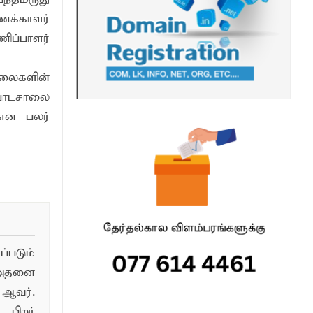
ணக்காளர்
ிப்பாளர்
ாலைகளின்
பாடசாலை
 என பலர்
படும்
 அதனை
ஆவர்.
பிறர்