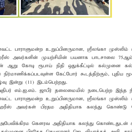
கள்
வது ஆண்டு பவள விழா ஏற்பாடுகள் தொடர்பாக அம்பாறை மாவட
்தின் புதிய செயலாளராக நாபி எம். முஸ்னி பதவியேற்பு
ின் நுழைவாயில்!
ட்ட பாராளுமன்ற உறுப்பினருமான, ஸ்ரீலங்கா முஸ்லிம் க
் ஹரீஸ் அவர்களின் முயற்சியின் பயனாக பாடசாலை 75ஆ
ன் ஆறு கோடி ரூபாய் நிதி ஒதுக்கீட்டில் கல்முனை க
்மாணிக்கப்படவுள்ள கேட்போர் கூடத்திற்கும், புதிய மூன
ழ்வு இன்று (11) இடம்பெற்றது.
் எம்.ஐ.எம். ஜாபீர் தலைமையில் நடைபெற்ற இந்த நிக
ட்ட பாராளுமன்ற உறுப்பினருமான, ஸ்ரீலங்கா முஸ்லிம் க
் ஹரீஸ் அவர்கள் பிரதம அதிதியாக கலந்து கொண்டு 
க்க அபேவிக்கிரம கௌரவ அதிதியாக கலந்து கொண்டதுடன்
, கல்முனை பிரதேச செயலாளர் ஜெ. லியாக்கத் அலி, சாய்