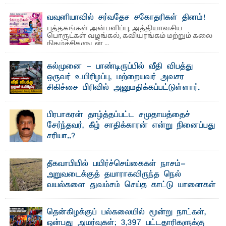
தெ ன்கிழக்குப் பல்கலைக்கழகத்தின் நிர்வாக பிரிவிலும்
பிரயோக விஞ்ஞான பீடத்திலும் 15 ஆண்டுகள் ...
வவுனியாவில் சர்வதேச சகோதரிகள் தினம்!
புத்தகங்கள் அன்பளிப்பு, அத்தியாவசிய
பொருட்கள் வழங்கல், கவியரங்கம் மற்றும் கலை
நிகழ்ச்சிகளுடன் ...
கல்முனை - பாண்டிருப்பில் வீதி விபத்து
ஒருவர் உயிரிழப்பு, மற்றையவர் அவசர
சிகிச்சை பிரிவில் அனுமதிக்கப்பட்டுள்ளார்.
ஷனா- அ ம்பாறை மாவட்டம் கல்முனை ஆதார
வைத்தியசாலைக்கு அருகாமையில் உள்ள கல்முனை -
பாண்டிருப்பு ...
பிரபாகரன் தாழ்த்தப்பட்ட சமுதாயத்தைச்
சேர்ந்தவர், கீழ் சாதிக்காரன் என்று நினைப்பது
சரியா..?
விடுதலைப் புலிகளின் தலைவர் பிரபாகரன் அவர்கள்
வெள்ளாளரல்லாதவர் என்பதால் அவர் தாழ்த்தப்பட்ட ...
தீகவாபியில் பயிர்ச்செய்கைகள் நாசம்-
அறுவடைக்குத் தயாராகவிருந்த நெல்
வயல்களை துவம்சம் செய்த காட்டு யானைகள்
பாறுக் ஷிஹான்- அ ம்பாறை மாவட்டத்தின் தீகவாபி
பிரதேசத்தில் அறுவடைக்குத் தயாரான நிலையில்
காணப்பட்ட பல ...
தென்கிழக்குப் பல்கலையில் மூன்று நாட்கள்,
ஒன்பது அமர்வுகள்; 3,397 பட்டதாரிகளுக்கு