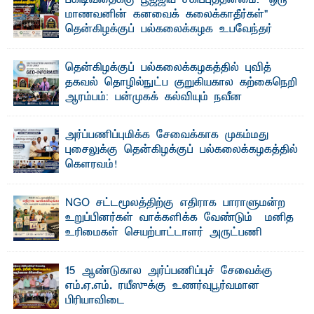
பகிடிவதைக்கு பூஜ்ஜிய சகிப்புத்தன்மை: "ஒரு
மாணவனின் கனவைக் கலைக்காதீர்கள்" –
தென்கிழக்குப் பல்கலைக்கழக உபவேந்தர்
வலியுறுத்தல்
"ஒ ரு மாணவனின் அல்லது மாணவியின் கனவு என்னால்
தென்கிழக்குப் பல்கலைக்கழகத்தில் புவித்
கலைக்கப்படாது" என்ற உறுதியை ஒவ்வொரு மாணவரும் ...
தகவல் தொழில்நுட்ப குறுகியகால கற்கைநெறி
ஆரம்பம்: பன்முகக் கல்வியும் நவீன
தொழில்நுட்பமும் காலத்தின் தேவை – பீடாதிபதி
பேராசிரியர் எம். எம். பாஸில்
அர்ப்பணிப்புமிக்க சேவைக்காக முகம்மது
தெ ன்கிழக்குப் பல்கலைக்கழகத்தின் கலை மற்றும் கலாசார
புசைலுக்கு தென்கிழக்குப் பல்கலைக்கழகத்தில்
பீடத்தின் புவியியல் துறையினால் ...
கௌரவம்!
தெ ன்கிழக்குப் பல்கலைக்கழகத்தின் கலை மற்றும் கலாசாரப்
பீடத்தின் கல்வி மற்றும் நிர்வாக வளர்ச்சியில் ...
NGO சட்டமூலத்திற்கு எதிராக பாராளுமன்ற
உறுப்பினர்கள் வாக்களிக்க வேண்டும் – மனித
உரிமைகள் செயற்பாட்டாளர் அருட்பணி
லூக்ஜோன் வேண்டுகோள்
ஜே. எப். காமிலா பேகம்- இ லங்கை அரசாங்கம் அரசுசாரா
15 ஆண்டுகால அர்ப்பணிப்புச் சேவைக்கு
அமைப்புகள் (NGO) தொடர்பான புதிய சட்டமூலத்தை ...
எம்.ஏ.எம். ரயீஸுக்கு உணர்வுபூர்வமான
பிரியாவிடை