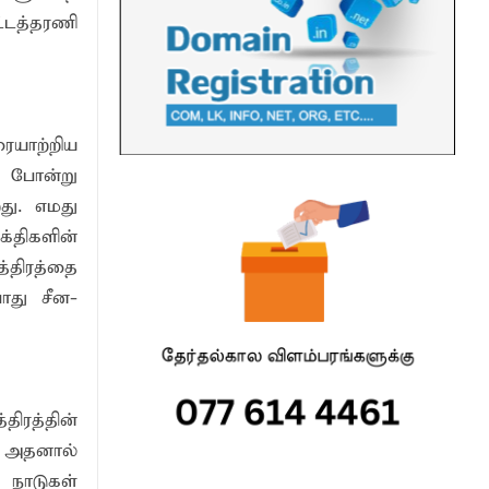
்டத்தரணி
ையாற்றிய
து போன்று
து. எமது
க்திகளின்
்திரத்தை
ோது சீன-
திரத்தின்
. அதனால்
 நாடுகள்