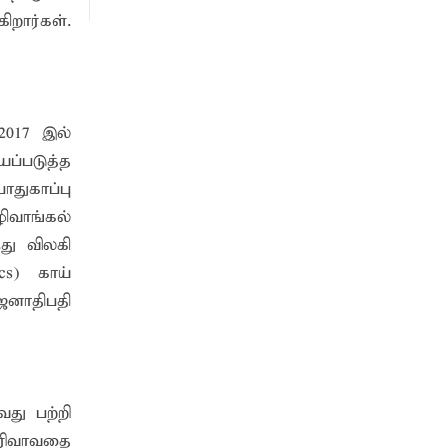
றார்கள்.
2017 இல்
யப்படுத்த
துகாப்பு
ிவாங்கல்
து விலகி
cs) காய்
ஜனாதிபதி
து பற்றி
தெரிவாவதை