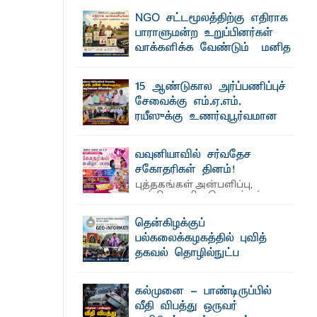
தெ ன்கிழக்குப் பல்கலைக்கழகத்தின் கலை
NGO சட்டமூலத்திற்கு எதிராக
மற்றும் கலாசாரப் பீடத்தின் கல்வி மற்றும்
நிர்வாக வளர்ச்சியில் ...
பாராளுமன்ற உறுப்பினர்கள்
ைக்கழக உபவேந்தர் வலியுறுத்தல்
வாக்களிக்க வேண்டும் – மனித
உரிமைகள் செயற்பாட்டாளர்
பட்டுள்ளார்.
அருட்பணி லூக்ஜோன் வேண்டுகோள்
15 ஆண்டுகால அர்ப்பணிப்புச்
பாட்டாளர் அருட்பணி லூக்ஜோன்
ஜே. எப். காமிலா பேகம்- இ லங்கை
சேவைக்கு எம்.ஏ.எம்.
அரசாங்கம் அரசுசாரா அமைப்புகள் (NGO)
தொடர்பான புதிய சட்டமூலத்தை ...
ரயீஸுக்கு உணர்வுபூர்வமான
பிரியாவிடை
க்கிள்கள் பறிமுதல்
தெ ன்கிழக்குப் பல்கலைக்கழகத்தின்
வவுனியாவில் சர்வதேச
நிர்வாக பிரிவிலும் பிரயோக விஞ்ஞான
ல்வியும் நவீன தொழில்நுட்பமும்
பீடத்திலும் 15 ஆண்டுகள் ...
சகோதரிகள் தினம்!
புத்தகங்கள் அன்பளிப்பு,
அத்தியாவசிய பொருட்கள்
வழங்கல், கவியரங்கம் மற்றும் கலை
ட்டு யானைகள்
நிகழ்ச்சிகளுடன் ...
தென்கிழக்குப்
பல்கலைக்கழகத்தில் புவித்
தகவல் தொழில்நுட்ப
மாணவர்களுக்கு தங்கப்பதக்கங்கள்,
குறுகியகால கற்கைநெறி
ஆரம்பம்: பன்முகக் கல்வியும் நவீன
கல்முனை - பாண்டிருப்பில்
தொழில்நுட்பமும் காலத்தின் தேவை –
வீதி விபத்து ஒருவர்
பீடாதிபதி பேராசிரியர் எம். எம். பாஸில்
்டத்தில் ஆலோசனைக் கூட்டம்