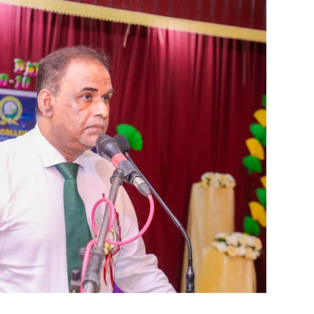
ஒரு மாணவனின் கனவைக் கலைக்காதீர்கள்" – தென்கிழக்குப் பல்கல
ுவர் உயிரிழப்பு, மற்றையவர் அவசர சிகிச்சை பிரிவில் அனுமதிக்கப்
 உறுப்பினர்கள் வாக்களிக்க வேண்டும் – மனித உரிமைகள் செயற்
 போக்குவரத்துச் சோதனை- 187 வழக்குகள் பதிவு, 23 மோட்டார் சை
தகவல் தொழில்நுட்ப குறுகியகால கற்கைநெறி ஆரம்பம்: பன்முகக் க
். எம். பாஸில்
றுவடைக்குத் தயாராகவிருந்த நெல் வயல்களை துவம்சம் செய்த கா
ம் ஓர் பெருமை
, ஒன்பது அமர்வுகள்; 3,397 பட்டதாரிகளுக்கு பட்டங்கள் – சிறந்த 
கள்
வது ஆண்டு பவள விழா ஏற்பாடுகள் தொடர்பாக அம்பாறை மாவட