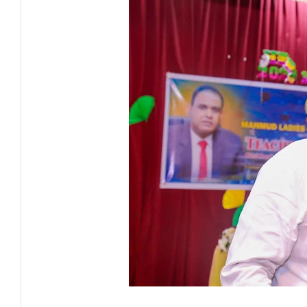
வவுனியாவில் சர்வதேச சகோதரிகள் தினம்!
பகிடிவதைக்கு பூஜ்ஜிய சகிப்புத்தன்மை: "
கல்முனை - பாண்டிருப்பில் வீதி விபத்து ஒர
NGO சட்டமூலத்திற்கு எதிராக பாராளுமன்ற
வேண்டுகோள்
அக்கரைப்பற்று பொலிஸ் பிரிவில் அதிரடிப்
தென்கிழக்குப் பல்கலைக்கழகத்தில் புவித் 
காலத்தின் தேவை – பீடாதிபதி பேராசிரியர் எம
தீகவாபியில் பயிர்ச்செய்கைகள் நாசம்- அ
தென்கிழக்குப் பல்கலைக்கழகத்திற்கு மேலு
தென்கிழக்குப் பல்கலையில் மூன்று நாட்கள்
நினைவுப் பதக்கங்கள் மற்றும் சிறப்புப் பரிசு
இலங்கை அஹ்திய்யா பாடசாலைகளின் 75ஆ