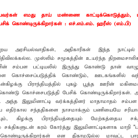
்தின் புதிய செயலாளராக நாபி எம். முஸ்னி பதவியேற்பு
ப்பவர்கள் எமது தாய் மண்ணை காட்டிக்கொடுத்தும்,
மத்தின் மறைந்திருக்கும் அதிசயம்
கொண்டிருக்கிறார்கள் : எச்.எம்.எம். ஹரீஸ் (எம்.பி)
 சுற்றாடல் சார் செயற்பாட்டு முகாம்
ெருமை சேர்த்த 94 மாணவிகள்!
றைய அரசியல்வாதிகள், அதிகாரிகள் இந்த நாட்டில்
ிதிவிலக்கல்ல. முஸ்லிம் சமூகத்தின் உயர்ந்த திறமைசாலி
களின் சம்பள பட்டியலில் இருந்து கொண்டு தான் வாழ
ை கொச்சைப்படுத்திக் கொண்டும், ஊடகங்களில் வந்
கிழக்கு பிராந்தியத்தில் புகழ் பூத்த ஊரின் மகிமை
்டு கொச்சைபடுத்தி பேசிக் கொண்டிருக்கிறார்கள்.
ு. அந்த இலுமினாட்டி வர்க்கத்தினர் மாதாமாதம் சம்பள 
்திய எதிர்கால சந்ததிகளை நாசமாக்கும் பணியையே சரியா
ம், கிழக்கு பிராந்தியத்தையும் மேற்கத்தைய சக்த
ும் சக்திகளுடன் கரம் கோர்த்து இலுமினாட்டிகளாக மாறி "
கொண்டிருக்கிறார்கள் என திகாமடுல்ல மாவட்ட பார