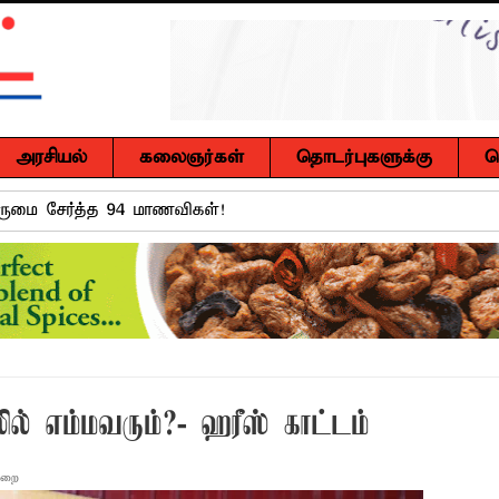
அரசியல்
கலைஞர்கள்
தொடர்புகளுக்கு
ச
நலிந்த ஊடகவியலாளர்களுக்கு தலா ஒரு இலட்சம் ரூபா! ஹாஷி
 முன்னிட்டு கர்ப்பிணி மற்றும் பாலூட்டும் தாய்மார்களுக்கான விழி
்.ஏ.எம். ரயீஸுக்கு உணர்வுபூர்வமான பிரியாவிடை
ுசைலுக்கு தென்கிழக்குப் பல்கலைக்கழகத்தில் கௌரவம்!
்கு எதிராகச் சட்ட நடவடிக்கை! மனித நுகர்வுக்குப் பொருத்தமற்ற
ல் எம்மவரும்?- ஹரீஸ் காட்டம்
வாடி அமைப்பது குறித்து விசேட ஆலோசனைக் கூட்டம் : மக்களின்
ாறை