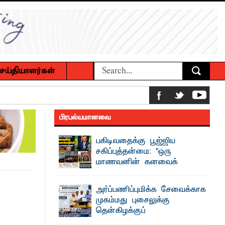
ெய்தியாளர்கள்
ம் உமர் பௌண்டேசனின் 24ஆவது கட்ட
பிரபல்யமானவை
ப்புணர்வு கலந்துரையாடல்
பகிடிவதைக்கு பூஜ்ஜிய
சகிப்புத்தன்மை: "ஒரு
மாணவனின் கனவைக்
கலைக்காதீர்கள்" –
 உணவுகள் கைப்பற்றப்பட்டுக் அழிப்பு
தென்கிழக்குப் பல்கலைக்கழக உபவேந்தர்
அர்ப்பணிப்புமிக்க சேவைக்காக
வலியுறுத்தல்
முகம்மது புசைலுக்கு
 நீண்டகால தேவைக்கு தீர்வு காண
"ஒ ரு மாணவனின் அல்லது மாணவியின்
தென்கிழக்குப்
கனவு என்னால் கலைக்கப்படாது" என்ற
உறுதியை ஒவ்வொரு மாணவரும் ...
பல்கலைக்கழகத்தில் கௌரவம்!