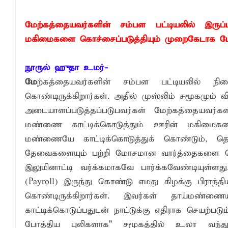
தென்கிழக்குப் பல்கலைக்கழக ஊழியர் சங்கத
மேற்கத்தையவர்களின் சம்பள பட்டியலில் இரு
வியப்பில் ஆழ்த்தும் விபூதி மலை! – கதிர்கா
மகிமைகளை கொச்சைப்படுத்தியும் முறைகேடாக பேசிக் 
சாய்ந்தமருது லீடர் அஸ்ரப் வித்தியாலயத்தில்
நூருல் ஹுதா உமர்-
கல்முனை மஹ்மூத் மகளிர் கல்லூரிக்கு ப
மே
ற்கத்தையவர்களின் சம்பள பட்டியலில் நி
கொண்டிருக்கிறார்கள். அதில் முஸ்லிம் சமூகமும் வ
அடையாளப்படுத்தப்படுபவர்கள் மேற்கத்தையவர்
மண்ணை காட்டிக்கொடுத்தும் ஊரின் மகிமைகள
மண்ணையே காட்டிக்கொடுத்துக் கொண்டும், தென்
தேவைகளையும் பற்றி மோசமான வார்த்தைகளை கொண
இலுமினாட்டி வர்க்கமாகவே பார்க்கவேண்டியுள்ளத
(Payroll) இருந்து கொண்டு எமது கிழக்கு பிராந
கொண்டிருக்கிறார்கள். இவர்கள் தாய்மண்ணையு
காட்டிக்கொடுப்பதுடன் நாட்டுக்கு எதிராக செயற்பட
போத்திய புலிகளாக" சமூகத்தில் உலா வந்து