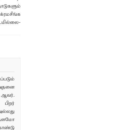
ாடுகளும்
்ரமசிங்க
டமில்லை-
படும்
 அதனை
ஆவர்.
பிறர்
ல்லது
்தளமோ
ொண்டு