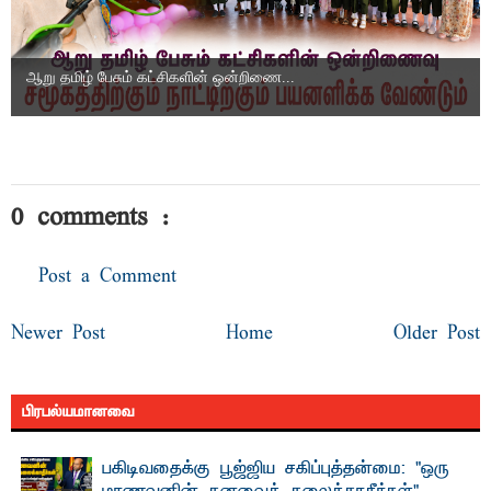
ஆறு தமிழ் பேசும் கட்சிகளின் ஒன்றிணை...
0 comments :
Post a Comment
Newer Post
Home
Older Post
பிரபல்யமானவை
பகிடிவதைக்கு பூஜ்ஜிய சகிப்புத்தன்மை: "ஒரு