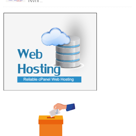
(NVQ) ...