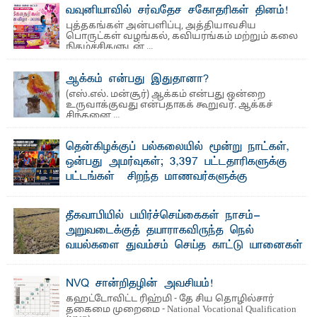
வவுனியாவில் சர்வதேச சகோதரிகள் தினம்!
புத்தகங்கள் அன்பளிப்பு, அத்தியாவசிய
பொருட்கள் வழங்கல், கவியரங்கம் மற்றும் கலை
நிகழ்ச்சிகளுடன் ...
ஆக்கம் என்பது இதுதானா?
(எஸ்.எல். மன்சூர்) ஆக்கம் என்பது ஒன்றை
உருவாக்குவது என்பதாகக் கூறுவர். ஆக்கச்
சிந்தனை ...
தென்கிழக்குப் பல்கலையில் மூன்று நாட்கள்,
ஒன்பது அமர்வுகள்; 3,397 பட்டதாரிகளுக்கு
பட்டங்கள் – சிறந்த மாணவர்களுக்கு
தங்கப்பதக்கங்கள், நினைவுப் பதக்கங்கள்
மற்றும் சிறப்புப் பரிசுகள்
தீகவாபியில் பயிர்ச்செய்கைகள் நாசம்-
எம்.வை. அமீர்- ஒ லுவிலில் அமைந்துள்ள தென்கிழக்குப்
அறுவடைக்குத் தயாராகவிருந்த நெல்
பல்கலைக்கழகத்தின் 18ஆவது பொதுப் பட்டமளிப்பு விழா ...
வயல்களை துவம்சம் செய்த காட்டு யானைகள்
பாறுக் ஷிஹான்- அ ம்பாறை மாவட்டத்தின் தீகவாபி
பிரதேசத்தில் அறுவடைக்குத் தயாரான நிலையில்
காணப்பட்ட பல ...
NVQ சான்றிதழின் அவசியம்!
கஹட்டோவிட்ட ரிஹ்மி - தே சிய தொழில்சார்
தகைமை முறைமை - National Vocational Qualification