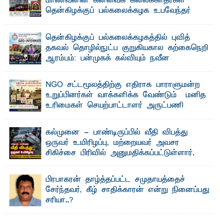
மாணவனின் கனவைக் கலைக்காதீர்கள்" –
தென்கிழக்குப் பல்கலைக்கழக உபவேந்தர்
வலியுறுத்தல்
"ஒ ரு மாணவனின் அல்லது மாணவியின் கனவு என்னால்
தென்கிழக்குப் பல்கலைக்கழகத்தில் புவித்
கலைக்கப்படாது" என்ற உறுதியை ஒவ்வொரு மாணவரும் ...
தகவல் தொழில்நுட்ப குறுகியகால கற்கைநெறி
ஆரம்பம்: பன்முகக் கல்வியும் நவீன
தொழில்நுட்பமும் காலத்தின் தேவை – பீடாதிபதி
பேராசிரியர் எம். எம். பாஸில்
NGO சட்டமூலத்திற்கு எதிராக பாராளுமன்ற
தெ ன்கிழக்குப் பல்கலைக்கழகத்தின் கலை மற்றும் கலாசார
உறுப்பினர்கள் வாக்களிக்க வேண்டும் – மனித
பீடத்தின் புவியியல் துறையினால் ...
உரிமைகள் செயற்பாட்டாளர் அருட்பணி
லூக்ஜோன் வேண்டுகோள்
ஜே. எப். காமிலா பேகம்- இ லங்கை அரசாங்கம் அரசுசாரா
கல்முனை - பாண்டிருப்பில் வீதி விபத்து
அமைப்புகள் (NGO) தொடர்பான புதிய சட்டமூலத்தை ...
ஒருவர் உயிரிழப்பு, மற்றையவர் அவசர
சிகிச்சை பிரிவில் அனுமதிக்கப்பட்டுள்ளார்.
ஷனா- அ ம்பாறை மாவட்டம் கல்முனை ஆதார
வைத்தியசாலைக்கு அருகாமையில் உள்ள கல்முனை -
பாண்டிருப்பு ...
பிரபாகரன் தாழ்த்தப்பட்ட சமுதாயத்தைச்
சேர்ந்தவர், கீழ் சாதிக்காரன் என்று நினைப்பது
சரியா..?
விடுதலைப் புலிகளின் தலைவர் பிரபாகரன் அவர்கள்
வெள்ளாளரல்லாதவர் என்பதால் அவர் தாழ்த்தப்பட்ட ...