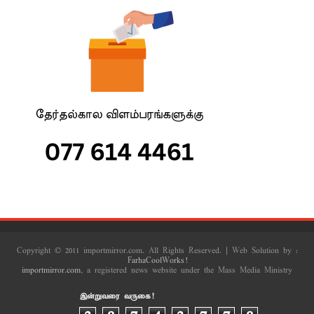
Copyright © 2011 importmirror.com. All Rights Reserved. | Web Solution by :
FarhaCoolWorks!
importmirror.com
, a registered news website under the Mass Media Ministry
இன்றுவரை வருகை!