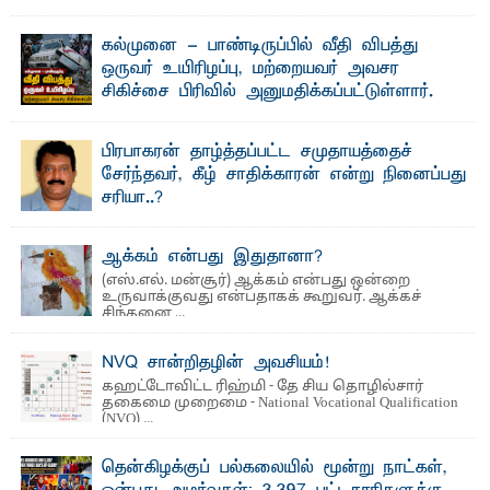
கல்முனை - பாண்டிருப்பில் வீதி விபத்து
ஒருவர் உயிரிழப்பு, மற்றையவர் அவசர
சிகிச்சை பிரிவில் அனுமதிக்கப்பட்டுள்ளார்.
ஷனா- அ ம்பாறை மாவட்டம் கல்முனை ஆதார
வைத்தியசாலைக்கு அருகாமையில் உள்ள கல்முனை -
பாண்டிருப்பு ...
பிரபாகரன் தாழ்த்தப்பட்ட சமுதாயத்தைச்
சேர்ந்தவர், கீழ் சாதிக்காரன் என்று நினைப்பது
சரியா..?
விடுதலைப் புலிகளின் தலைவர் பிரபாகரன் அவர்கள்
வெள்ளாளரல்லாதவர் என்பதால் அவர் தாழ்த்தப்பட்ட ...
ஆக்கம் என்பது இதுதானா?
(எஸ்.எல். மன்சூர்) ஆக்கம் என்பது ஒன்றை
உருவாக்குவது என்பதாகக் கூறுவர். ஆக்கச்
சிந்தனை ...
NVQ சான்றிதழின் அவசியம்!
கஹட்டோவிட்ட ரிஹ்மி - தே சிய தொழில்சார்
தகைமை முறைமை - National Vocational Qualification
(NVQ) ...
தென்கிழக்குப் பல்கலையில் மூன்று நாட்கள்,