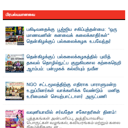
பிரபல்யமானவை
பகிடிவதைக்கு பூஜ்ஜிய சகிப்புத்தன்மை: "ஒரு
மாணவனின் கனவைக் கலைக்காதீர்கள்" –
தென்கிழக்குப் பல்கலைக்கழக உபவேந்தர்
வலியுறுத்தல்
"ஒ ரு மாணவனின் அல்லது மாணவியின் கனவு என்னால்
தென்கிழக்குப் பல்கலைக்கழகத்தில் புவித்
கலைக்கப்படாது" என்ற உறுதியை ஒவ்வொரு மாணவரும் ...
தகவல் தொழில்நுட்ப குறுகியகால கற்கைநெறி
ஆரம்பம்: பன்முகக் கல்வியும் நவீன
தொழில்நுட்பமும் காலத்தின் தேவை – பீடாதிபதி
பேராசிரியர் எம். எம். பாஸில்
NGO சட்டமூலத்திற்கு எதிராக பாராளுமன்ற
தெ ன்கிழக்குப் பல்கலைக்கழகத்தின் கலை மற்றும் கலாசார
உறுப்பினர்கள் வாக்களிக்க வேண்டும் – மனித
பீடத்தின் புவியியல் துறையினால் ...
உரிமைகள் செயற்பாட்டாளர் அருட்பணி
லூக்ஜோன் வேண்டுகோள்
ஜே. எப். காமிலா பேகம்- இ லங்கை அரசாங்கம் அரசுசாரா
வவுனியாவில் சர்வதேச சகோதரிகள் தினம்!
அமைப்புகள் (NGO) தொடர்பான புதிய சட்டமூலத்தை ...
புத்தகங்கள் அன்பளிப்பு, அத்தியாவசிய
பொருட்கள் வழங்கல், கவியரங்கம் மற்றும் கலை
நிகழ்ச்சிகளுடன் ...