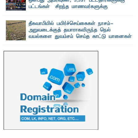
ஒன்பது அமர்வுகள்; 3,397 பட்டதாரிகளுக்கு
பட்டங்கள் – சிறந்த மாணவர்களுக்கு
தங்கப்பதக்கங்கள், நினைவுப் பதக்கங்கள்
மற்றும் சிறப்புப் பரிசுகள்
தீகவாபியில் பயிர்ச்செய்கைகள் நாசம்-
எம்.வை. அமீர்- ஒ லுவிலில் அமைந்துள்ள தென்கிழக்குப்
அறுவடைக்குத் தயாராகவிருந்த நெல்
பல்கலைக்கழகத்தின் 18ஆவது பொதுப் பட்டமளிப்பு விழா ...
வயல்களை துவம்சம் செய்த காட்டு யானைகள்
பாறுக் ஷிஹான்- அ ம்பாறை மாவட்டத்தின் தீகவாபி
பிரதேசத்தில் அறுவடைக்குத் தயாரான நிலையில்
காணப்பட்ட பல ...