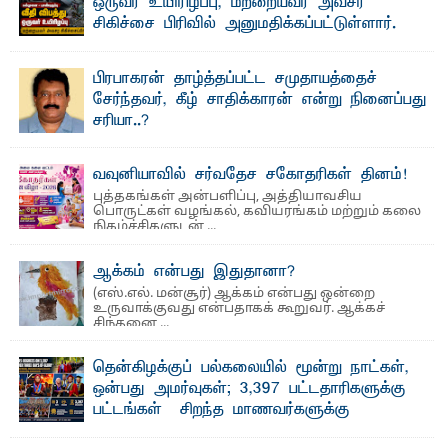
ஒருவர் உயிரிழப்பு, மற்றையவர் அவசர
சிகிச்சை பிரிவில் அனுமதிக்கப்பட்டுள்ளார்.
ஷனா- அ ம்பாறை மாவட்டம் கல்முனை ஆதார
வைத்தியசாலைக்கு அருகாமையில் உள்ள கல்முனை -
பாண்டிருப்பு ...
பிரபாகரன் தாழ்த்தப்பட்ட சமுதாயத்தைச்
சேர்ந்தவர், கீழ் சாதிக்காரன் என்று நினைப்பது
சரியா..?
விடுதலைப் புலிகளின் தலைவர் பிரபாகரன் அவர்கள்
வெள்ளாளரல்லாதவர் என்பதால் அவர் தாழ்த்தப்பட்ட ...
வவுனியாவில் சர்வதேச சகோதரிகள் தினம்!
புத்தகங்கள் அன்பளிப்பு, அத்தியாவசிய
பொருட்கள் வழங்கல், கவியரங்கம் மற்றும் கலை
நிகழ்ச்சிகளுடன் ...
ஆக்கம் என்பது இதுதானா?
(எஸ்.எல். மன்சூர்) ஆக்கம் என்பது ஒன்றை
உருவாக்குவது என்பதாகக் கூறுவர். ஆக்கச்
சிந்தனை ...
தென்கிழக்குப் பல்கலையில் மூன்று நாட்கள்,
ஒன்பது அமர்வுகள்; 3,397 பட்டதாரிகளுக்கு
பட்டங்கள் – சிறந்த மாணவர்களுக்கு
தங்கப்பதக்கங்கள், நினைவுப் பதக்கங்கள்