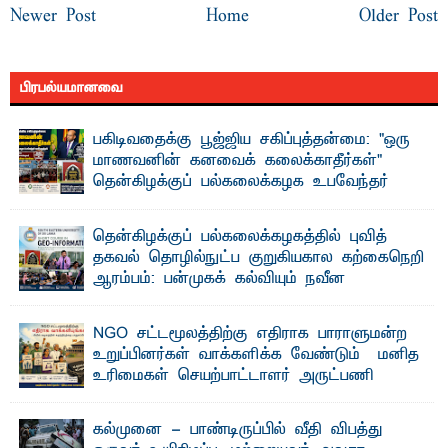
Newer Post
Home
Older Post
பிரபல்யமானவை
பகிடிவதைக்கு பூஜ்ஜிய சகிப்புத்தன்மை: "ஒரு
மாணவனின் கனவைக் கலைக்காதீர்கள்" –
தென்கிழக்குப் பல்கலைக்கழக உபவேந்தர்
வலியுறுத்தல்
"ஒ ரு மாணவனின் அல்லது மாணவியின் கனவு என்னால்
தென்கிழக்குப் பல்கலைக்கழகத்தில் புவித்
கலைக்கப்படாது" என்ற உறுதியை ஒவ்வொரு மாணவரும் ...
தகவல் தொழில்நுட்ப குறுகியகால கற்கைநெறி
ஆரம்பம்: பன்முகக் கல்வியும் நவீன
தொழில்நுட்பமும் காலத்தின் தேவை – பீடாதிபதி
பேராசிரியர் எம். எம். பாஸில்
NGO சட்டமூலத்திற்கு எதிராக பாராளுமன்ற
தெ ன்கிழக்குப் பல்கலைக்கழகத்தின் கலை மற்றும் கலாசார
உறுப்பினர்கள் வாக்களிக்க வேண்டும் – மனித
பீடத்தின் புவியியல் துறையினால் ...
உரிமைகள் செயற்பாட்டாளர் அருட்பணி
லூக்ஜோன் வேண்டுகோள்
ஜே. எப். காமிலா பேகம்- இ லங்கை அரசாங்கம் அரசுசாரா
கல்முனை - பாண்டிருப்பில் வீதி விபத்து
அமைப்புகள் (NGO) தொடர்பான புதிய சட்டமூலத்தை ...