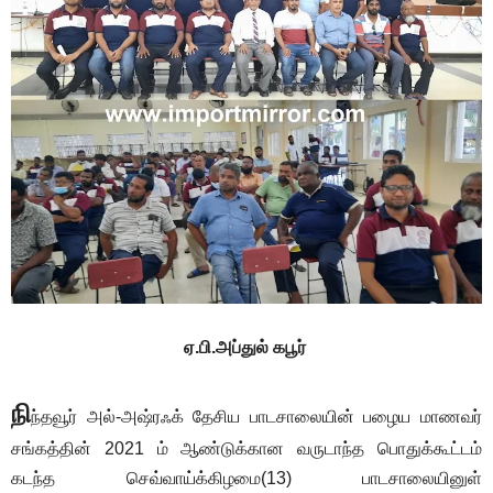
ஏ.பி.அப்துல் கபூர்
நி
ந்தவூர் அல்-அஷ்ரஃக் தேசிய பாடசாலையின் பழைய மாணவர்
சங்கத்தின் 2021 ம் ஆண்டுக்கான வருடாந்த பொதுக்கூட்டம்
கடந்த செவ்வாய்க்கிழமை(13) பாடசாலையினுள்