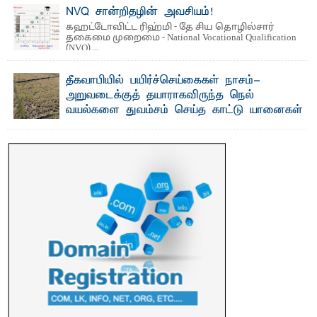
மற்றும் சிறப்புப் பரிசுகள்
NVQ சான்றிதழின் அவசியம்!
எம்.வை. அமீர்- ஒ லுவிலில் அமைந்துள்ள தென்கிழக்குப்
கஹட்டோவிட்ட ரிஹ்மி - தே சிய தொழில்சார்
பல்கலைக்கழகத்தின் 18ஆவது பொதுப் பட்டமளிப்பு விழா ...
தகைமை முறைமை - National Vocational Qualification
(NVQ) ...
தீகவாபியில் பயிர்ச்செய்கைகள் நாசம்-
அறுவடைக்குத் தயாராகவிருந்த நெல்
வயல்களை துவம்சம் செய்த காட்டு யானைகள்
பாறுக் ஷிஹான்- அ ம்பாறை மாவட்டத்தின் தீகவாபி
பிரதேசத்தில் அறுவடைக்குத் தயாரான நிலையில்
காணப்பட்ட பல ...