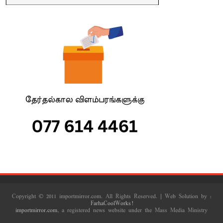
Copyright © 2011 importmirror.com. All Rights Reserved. | Web Solution by :
FarhaCoolWorks!
importmirror.com
, a registered news website under the Mass Media Ministry