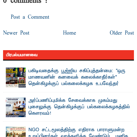
0 comments :
Post a Comment
Newer Post
Home
Older Post
பிரபல்யமானவை
பகிடிவதைக்கு பூஜ்ஜிய சகிப்புத்தன்மை: "ஒரு
மாணவனின் கனவைக் கலைக்காதீர்கள்" –
தென்கிழக்குப் பல்கலைக்கழக உபவேந்தர்
வலியுறுத்தல்
"ஒ ரு மாணவனின் அல்லது மாணவியின் கனவு என்னால்
அர்ப்பணிப்புமிக்க சேவைக்காக முகம்மது
கலைக்கப்படாது" என்ற உறுதியை ஒவ்வொரு மாணவரும் ...
புசைலுக்கு தென்கிழக்குப் பல்கலைக்கழகத்தில்
கௌரவம்!
தெ ன்கிழக்குப் பல்கலைக்கழகத்தின் கலை மற்றும் கலாசாரப்
பீடத்தின் கல்வி மற்றும் நிர்வாக வளர்ச்சியில் ...
NGO சட்டமூலத்திற்கு எதிராக பாராளுமன்ற
உறுப்பினர்கள் வாக்களிக்க வேண்டும் – மனித