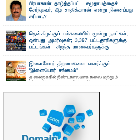
பாண்டிருப்பு ...
பிரபாகரன் தாழ்த்தப்பட்ட சமுதாயத்தைச்
சேர்ந்தவர், கீழ் சாதிக்காரன் என்று நினைப்பது
சரியா..?
விடுதலைப் புலிகளின் தலைவர் பிரபாகரன் அவர்கள்
வெள்ளாளரல்லாதவர் என்பதால் அவர் தாழ்த்தப்பட்ட ...
தென்கிழக்குப் பல்கலையில் மூன்று நாட்கள்,
ஒன்பது அமர்வுகள்; 3,397 பட்டதாரிகளுக்கு
பட்டங்கள் – சிறந்த மாணவர்களுக்கு
தங்கப்பதக்கங்கள், நினைவுப் பதக்கங்கள்
மற்றும் சிறப்புப் பரிசுகள்
இளையோர் திறமைகளை வளர்க்கும்
எம்.வை. அமீர்- ஒ லுவிலில் அமைந்துள்ள தென்கிழக்குப்
"இளையோர் சங்கமம்"
பல்கலைக்கழகத்தின் 18ஆவது பொதுப் பட்டமளிப்பு விழா ...
த லைநகரில் நீண்டகாலமாக கலை மற்றும்
இலக்கியத் துறைகளில் தனித்துவமான
பணிகளை முன்னெடுத்து வரும் புதிய ...