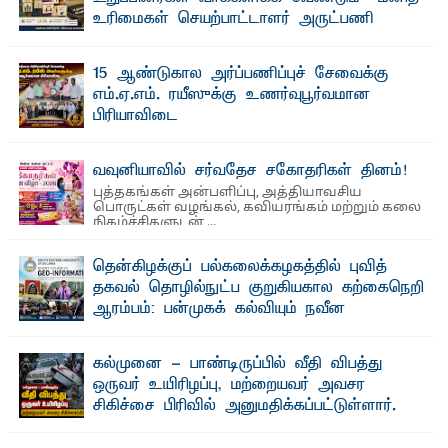
உரிமைகள் செயற்பாட்டாளர் அருட்பணி
லூக்ஜோன் வேண்டுகோள்
ஜே. எப். காமிலா பேகம்- இ லங்கை அரசாங்கம் அரசுசாரா
15 ஆண்டுகால அர்ப்பணிப்புச் சேவைக்கு
அமைப்புகள் (NGO) தொடர்பான புதிய சட்டமூலத்தை ...
எம்.ஏ.எம். ரயீஸுக்கு உணர்வுபூர்வமான
பிரியாவிடை
தெ ன்கிழக்குப் பல்கலைக்கழகத்தின் நிர்வாக பிரிவிலும்
பிரயோக விஞ்ஞான பீடத்திலும் 15 ஆண்டுகள் ...
வவுனியாவில் சர்வதேச சகோதரிகள் தினம்!
புத்தகங்கள் அன்பளிப்பு, அத்தியாவசிய
பொருட்கள் வழங்கல், கவியரங்கம் மற்றும் கலை
நிகழ்ச்சிகளுடன் ...
தென்கிழக்குப் பல்கலைக்கழகத்தில் புவித்
தகவல் தொழில்நுட்ப குறுகியகால கற்கைநெறி
ஆரம்பம்: பன்முகக் கல்வியும் நவீன
தொழில்நுட்பமும் காலத்தின் தேவை – பீடாதிபதி
பேராசிரியர் எம். எம். பாஸில்
கல்முனை - பாண்டிருப்பில் வீதி விபத்து
தெ ன்கிழக்குப் பல்கலைக்கழகத்தின் கலை மற்றும் கலாசார
ஒருவர் உயிரிழப்பு, மற்றையவர் அவசர
பீடத்தின் புவியியல் துறையினால் ...
சிகிச்சை பிரிவில் அனுமதிக்கப்பட்டுள்ளார்.
ஷனா- அ ம்பாறை மாவட்டம் கல்முனை ஆதார
வைத்தியசாலைக்கு அருகாமையில் உள்ள கல்முனை -