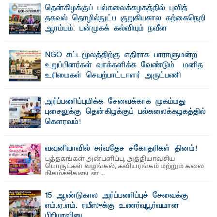
"ஒ ரு மாணவனின் அல்லது மாணவியின் கனவு என்னால்
தென்கிழக்குப் பல்கலைக்கழகத்தில் புவித்
கலைக்கப்படாது" என்ற உறுதியை ஒவ்வொரு மாணவரும் ...
தகவல் தொழில்நுட்ப குறுகியகால கற்கைநெறி
ஆரம்பம்: பன்முகக் கல்வியும் நவீன
தொழில்நுட்பமும் காலத்தின் தேவை – பீடாதிபதி
பேராசிரியர் எம். எம். பாஸில்
NGO சட்டமூலத்திற்கு எதிராக பாராளுமன்ற
தெ ன்கிழக்குப் பல்கலைக்கழகத்தின் கலை மற்றும் கலாசார
உறுப்பினர்கள் வாக்களிக்க வேண்டும் – மனித
பீடத்தின் புவியியல் துறையினால் ...
உரிமைகள் செயற்பாட்டாளர் அருட்பணி
லூக்ஜோன் வேண்டுகோள்
ஜே. எப். காமிலா பேகம்- இ லங்கை அரசாங்கம் அரசுசாரா
அர்ப்பணிப்புமிக்க சேவைக்காக முகம்மது
அமைப்புகள் (NGO) தொடர்பான புதிய சட்டமூலத்தை ...
புசைலுக்கு தென்கிழக்குப் பல்கலைக்கழகத்தில்
கௌரவம்!
தெ ன்கிழக்குப் பல்கலைக்கழகத்தின் கலை மற்றும் கலாசாரப்
பீடத்தின் கல்வி மற்றும் நிர்வாக வளர்ச்சியில் ...
வவுனியாவில் சர்வதேச சகோதரிகள் தினம்!
புத்தகங்கள் அன்பளிப்பு, அத்தியாவசிய
பொருட்கள் வழங்கல், கவியரங்கம் மற்றும் கலை
நிகழ்ச்சிகளுடன் ...
15 ஆண்டுகால அர்ப்பணிப்புச் சேவைக்கு
எம்.ஏ.எம். ரயீஸுக்கு உணர்வுபூர்வமான
பிரியாவிடை