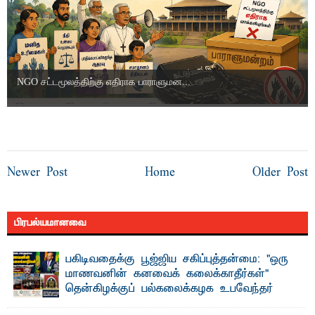
NGO சட்டமூலத்திற்கு எதிராக பாராளுமன...
Newer Post
Home
Older Post
பிரபல்யமானவை
பகிடிவதைக்கு பூஜ்ஜிய சகிப்புத்தன்மை: "ஒரு
மாணவனின் கனவைக் கலைக்காதீர்கள்" –
தென்கிழக்குப் பல்கலைக்கழக உபவேந்தர்
வலியுறுத்தல்