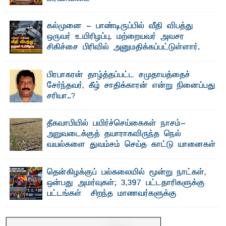
தெ ன்கிழக்குப் பல்கலைக்கழகத்தின் நிர்வாக பிரிவிலும்
பிரயோக விஞ்ஞான பீடத்திலும் 15 ஆண்டுகள் ...
கல்முனை - பாண்டிருப்பில் வீதி விபத்து
ஒருவர் உயிரிழப்பு, மற்றையவர் அவசர
சிகிச்சை பிரிவில் அனுமதிக்கப்பட்டுள்ளார்.
ஷனா- அ ம்பாறை மாவட்டம் கல்முனை ஆதார
வைத்தியசாலைக்கு அருகாமையில் உள்ள கல்முனை -
பாண்டிருப்பு ...
பிரபாகரன் தாழ்த்தப்பட்ட சமுதாயத்தைச்
சேர்ந்தவர், கீழ் சாதிக்காரன் என்று நினைப்பது
சரியா..?
விடுதலைப் புலிகளின் தலைவர் பிரபாகரன் அவர்கள்
வெள்ளாளரல்லாதவர் என்பதால் அவர் தாழ்த்தப்பட்ட ...
தீகவாபியில் பயிர்ச்செய்கைகள் நாசம்-
அறுவடைக்குத் தயாராகவிருந்த நெல்
வயல்களை துவம்சம் செய்த காட்டு யானைகள்
பாறுக் ஷிஹான்- அ ம்பாறை மாவட்டத்தின் தீகவாபி
பிரதேசத்தில் அறுவடைக்குத் தயாரான நிலையில்
காணப்பட்ட பல ...
தென்கிழக்குப் பல்கலையில் மூன்று நாட்கள்,
ஒன்பது அமர்வுகள்; 3,397 பட்டதாரிகளுக்கு
பட்டங்கள் – சிறந்த மாணவர்களுக்கு
தங்கப்பதக்கங்கள், நினைவுப் பதக்கங்கள்
மற்றும் சிறப்புப் பரிசுகள்
எம்.வை. அமீர்- ஒ லுவிலில் அமைந்துள்ள தென்கிழக்குப்