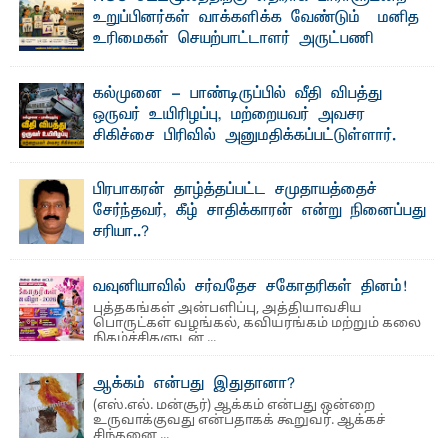
தெ ன்கிழக்குப் பல்கலைக்கழகத்தின் கலை மற்றும் கலாசார
உறுப்பினர்கள் வாக்களிக்க வேண்டும் – மனித
பீடத்தின் புவியியல் துறையினால் ...
உரிமைகள் செயற்பாட்டாளர் அருட்பணி
லூக்ஜோன் வேண்டுகோள்
ஜே. எப். காமிலா பேகம்- இ லங்கை அரசாங்கம் அரசுசாரா
கல்முனை - பாண்டிருப்பில் வீதி விபத்து
அமைப்புகள் (NGO) தொடர்பான புதிய சட்டமூலத்தை ...
ஒருவர் உயிரிழப்பு, மற்றையவர் அவசர
சிகிச்சை பிரிவில் அனுமதிக்கப்பட்டுள்ளார்.
ஷனா- அ ம்பாறை மாவட்டம் கல்முனை ஆதார
வைத்தியசாலைக்கு அருகாமையில் உள்ள கல்முனை -
பாண்டிருப்பு ...
பிரபாகரன் தாழ்த்தப்பட்ட சமுதாயத்தைச்
சேர்ந்தவர், கீழ் சாதிக்காரன் என்று நினைப்பது
சரியா..?
விடுதலைப் புலிகளின் தலைவர் பிரபாகரன் அவர்கள்
வெள்ளாளரல்லாதவர் என்பதால் அவர் தாழ்த்தப்பட்ட ...
வவுனியாவில் சர்வதேச சகோதரிகள் தினம்!
புத்தகங்கள் அன்பளிப்பு, அத்தியாவசிய
பொருட்கள் வழங்கல், கவியரங்கம் மற்றும் கலை
நிகழ்ச்சிகளுடன் ...
ஆக்கம் என்பது இதுதானா?
(எஸ்.எல். மன்சூர்) ஆக்கம் என்பது ஒன்றை
உருவாக்குவது என்பதாகக் கூறுவர். ஆக்கச்
சிந்தனை ...