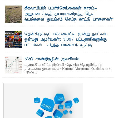
தீகவாபியில் பயிர்ச்செய்கைகள் நாசம்-
அறுவடைக்குத் தயாராகவிருந்த நெல்
வயல்களை துவம்சம் செய்த காட்டு யானைகள்
பாறுக் ஷிஹான்- அ ம்பாறை மாவட்டத்தின் தீகவாபி
பிரதேசத்தில் அறுவடைக்குத் தயாரான நிலையில்
காணப்பட்ட பல ...
தென்கிழக்குப் பல்கலையில் மூன்று நாட்கள்,
ஒன்பது அமர்வுகள்; 3,397 பட்டதாரிகளுக்கு
பட்டங்கள் – சிறந்த மாணவர்களுக்கு
தங்கப்பதக்கங்கள், நினைவுப் பதக்கங்கள்
மற்றும் சிறப்புப் பரிசுகள்
NVQ சான்றிதழின் அவசியம்!
எம்.வை. அமீர்- ஒ லுவிலில் அமைந்துள்ள தென்கிழக்குப்
கஹட்டோவிட்ட ரிஹ்மி - தே சிய தொழில்சார்
பல்கலைக்கழகத்தின் 18ஆவது பொதுப் பட்டமளிப்பு விழா ...
தகைமை முறைமை - National Vocational Qualification
(NVQ) ...