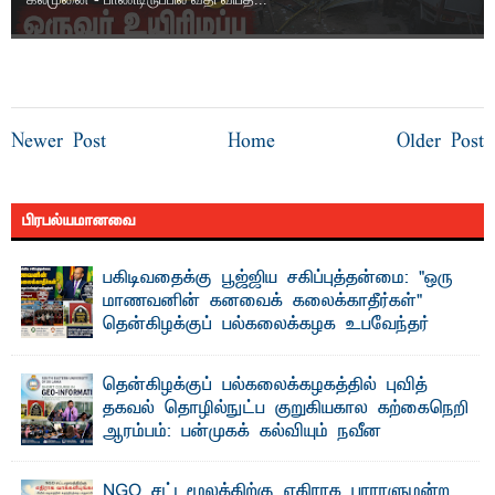
Newer Post
Home
Older Post
பிரபல்யமானவை
பகிடிவதைக்கு பூஜ்ஜிய சகிப்புத்தன்மை: "ஒரு
மாணவனின் கனவைக் கலைக்காதீர்கள்" –
தென்கிழக்குப் பல்கலைக்கழக உபவேந்தர்
வலியுறுத்தல்
"ஒ ரு மாணவனின் அல்லது மாணவியின் கனவு என்னால்
தென்கிழக்குப் பல்கலைக்கழகத்தில் புவித்
கலைக்கப்படாது" என்ற உறுதியை ஒவ்வொரு மாணவரும் ...
தகவல் தொழில்நுட்ப குறுகியகால கற்கைநெறி
ஆரம்பம்: பன்முகக் கல்வியும் நவீன
தொழில்நுட்பமும் காலத்தின் தேவை – பீடாதிபதி
பேராசிரியர் எம். எம். பாஸில்
NGO சட்டமூலத்திற்கு எதிராக பாராளுமன்ற