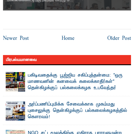
Newer Post
Home
Older Post
பிரபல்யமானவை
பகிடிவதைக்கு பூஜ்ஜிய சகிப்புத்தன்மை: "ஒரு
மாணவனின் கனவைக் கலைக்காதீர்கள்" –
தென்கிழக்குப் பல்கலைக்கழக உபவேந்தர்
வலியுறுத்தல்
"ஒ ரு மாணவனின் அல்லது மாணவியின் கனவு என்னால்
அர்ப்பணிப்புமிக்க சேவைக்காக முகம்மது
கலைக்கப்படாது" என்ற உறுதியை ஒவ்வொரு மாணவரும் ...
புசைலுக்கு தென்கிழக்குப் பல்கலைக்கழகத்தில்
கௌரவம்!
தெ ன்கிழக்குப் பல்கலைக்கழகத்தின் கலை மற்றும் கலாசாரப்
பீடத்தின் கல்வி மற்றும் நிர்வாக வளர்ச்சியில் ...
NGO சட்டமூலத்திற்கு எதிராக பாராளுமன்ற