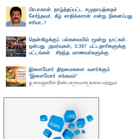
வைத்தியசாலைக்கு அருகாமையில் உள்ள கல்முனை -
பாண்டிருப்பு ...
பிரபாகரன் தாழ்த்தப்பட்ட சமுதாயத்தைச்
சேர்ந்தவர், கீழ் சாதிக்காரன் என்று நினைப்பது
சரியா..?
விடுதலைப் புலிகளின் தலைவர் பிரபாகரன் அவர்கள்
வெள்ளாளரல்லாதவர் என்பதால் அவர் தாழ்த்தப்பட்ட ...
தென்கிழக்குப் பல்கலையில் மூன்று நாட்கள்,
ஒன்பது அமர்வுகள்; 3,397 பட்டதாரிகளுக்கு
பட்டங்கள் – சிறந்த மாணவர்களுக்கு
தங்கப்பதக்கங்கள், நினைவுப் பதக்கங்கள்
மற்றும் சிறப்புப் பரிசுகள்
இளையோர் திறமைகளை வளர்க்கும்
எம்.வை. அமீர்- ஒ லுவிலில் அமைந்துள்ள தென்கிழக்குப்
"இளையோர் சங்கமம்"
பல்கலைக்கழகத்தின் 18ஆவது பொதுப் பட்டமளிப்பு விழா ...
த லைநகரில் நீண்டகாலமாக கலை மற்றும்
இலக்கியத் துறைகளில் தனித்துவமான
பணிகளை முன்னெடுத்து வரும் புதிய ...