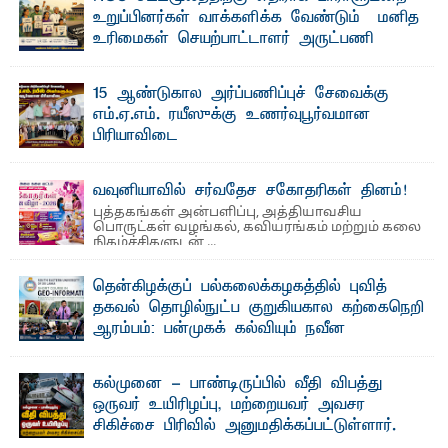
உறுப்பினர்கள் வாக்களிக்க வேண்டும் – மனித
உரிமைகள் செயற்பாட்டாளர் அருட்பணி
லூக்ஜோன் வேண்டுகோள்
ஜே. எப். காமிலா பேகம்- இ லங்கை அரசாங்கம் அரசுசாரா
15 ஆண்டுகால அர்ப்பணிப்புச் சேவைக்கு
அமைப்புகள் (NGO) தொடர்பான புதிய சட்டமூலத்தை ...
எம்.ஏ.எம். ரயீஸுக்கு உணர்வுபூர்வமான
பிரியாவிடை
தெ ன்கிழக்குப் பல்கலைக்கழகத்தின் நிர்வாக பிரிவிலும்
பிரயோக விஞ்ஞான பீடத்திலும் 15 ஆண்டுகள் ...
வவுனியாவில் சர்வதேச சகோதரிகள் தினம்!
புத்தகங்கள் அன்பளிப்பு, அத்தியாவசிய
பொருட்கள் வழங்கல், கவியரங்கம் மற்றும் கலை
நிகழ்ச்சிகளுடன் ...
தென்கிழக்குப் பல்கலைக்கழகத்தில் புவித்
தகவல் தொழில்நுட்ப குறுகியகால கற்கைநெறி
ஆரம்பம்: பன்முகக் கல்வியும் நவீன
தொழில்நுட்பமும் காலத்தின் தேவை – பீடாதிபதி
பேராசிரியர் எம். எம். பாஸில்
கல்முனை - பாண்டிருப்பில் வீதி விபத்து
தெ ன்கிழக்குப் பல்கலைக்கழகத்தின் கலை மற்றும் கலாசார
ஒருவர் உயிரிழப்பு, மற்றையவர் அவசர
பீடத்தின் புவியியல் துறையினால் ...
சிகிச்சை பிரிவில் அனுமதிக்கப்பட்டுள்ளார்.
ஷனா- அ ம்பாறை மாவட்டம் கல்முனை ஆதார