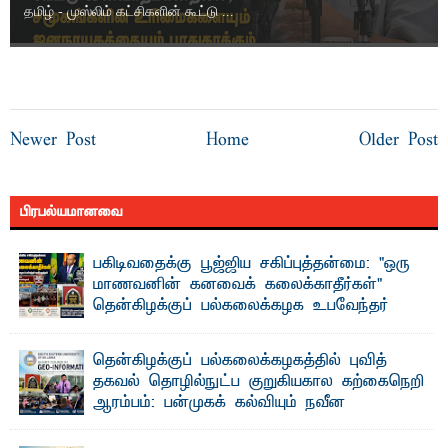
தமிழ் - முஸ்லிம் கட்சிகளின் கூட்டு ...
Newer Post
Home
Older Post
பிரபல்யமானவை
பகிடிவதைக்கு பூஜ்ஜிய சகிப்புத்தன்மை: "ஒரு
மாணவனின் கனவைக் கலைக்காதீர்கள்" –
தென்கிழக்குப் பல்கலைக்கழக உபவேந்தர்
வலியுறுத்தல்
"ஒ ரு மாணவனின் அல்லது மாணவியின் கனவு என்னால்
தென்கிழக்குப் பல்கலைக்கழகத்தில் புவித்
கலைக்கப்படாது" என்ற உறுதியை ஒவ்வொரு மாணவரும் ...
தகவல் தொழில்நுட்ப குறுகியகால கற்கைநெறி
ஆரம்பம்: பன்முகக் கல்வியும் நவீன
தொழில்நுட்பமும் காலத்தின் தேவை – பீடாதிபதி
பேராசிரியர் எம். எம். பாஸில்