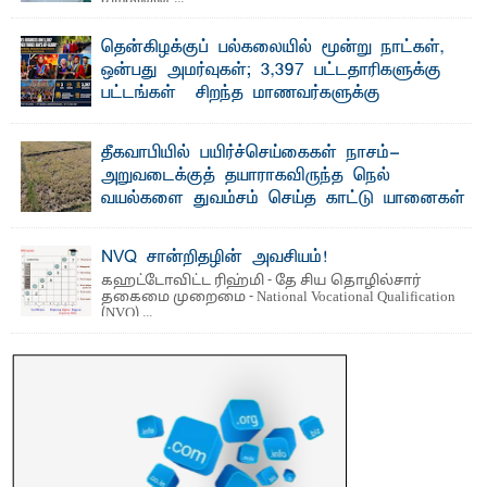
தென்கிழக்குப் பல்கலையில் மூன்று நாட்கள்,
ஒன்பது அமர்வுகள்; 3,397 பட்டதாரிகளுக்கு
பட்டங்கள் – சிறந்த மாணவர்களுக்கு
தங்கப்பதக்கங்கள், நினைவுப் பதக்கங்கள்
மற்றும் சிறப்புப் பரிசுகள்
தீகவாபியில் பயிர்ச்செய்கைகள் நாசம்-
எம்.வை. அமீர்- ஒ லுவிலில் அமைந்துள்ள தென்கிழக்குப்
அறுவடைக்குத் தயாராகவிருந்த நெல்
பல்கலைக்கழகத்தின் 18ஆவது பொதுப் பட்டமளிப்பு விழா ...
வயல்களை துவம்சம் செய்த காட்டு யானைகள்
பாறுக் ஷிஹான்- அ ம்பாறை மாவட்டத்தின் தீகவாபி
பிரதேசத்தில் அறுவடைக்குத் தயாரான நிலையில்
காணப்பட்ட பல ...
NVQ சான்றிதழின் அவசியம்!
கஹட்டோவிட்ட ரிஹ்மி - தே சிய தொழில்சார்
தகைமை முறைமை - National Vocational Qualification
(NVQ) ...