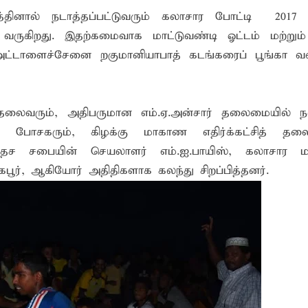
னால் நடாத்தப்பட்டுவரும் கலாசார போட்டி – 2017 ந
ங்கி – பொலிஸார் இணைந்து அம்பாறையில் விசேட விழிப்புணர்வு
 வருகிறது. இதற்கமைவாக மாட்டுவண்டி ஓட்டம் மற்றும
்தேக நபருக்கு சரீரப் பிணை-கல்முனை நீதிவான் நீதிமன்றம் உத்
ட்டாளைச்சேனை றகுமானியாபாத் கடங்கரைப் பூங்கா வள
்.ஏ.எம். ரயீஸுக்கு உணர்வுபூர்வமான பிரியாவிடை
 தலைவரும், அதிபருமான எம்.ஏ.அன்சார் தலைமையில் 
ன் போசகரும், கிழக்கு மாகாண எதிர்க்கட்சித் தல
ேச சபையின் செயலாளர் எம்.ஐ.பாயிஸ், கலாசார மன்
கபூர், ஆகியோர் அதிதிகளாக கலந்து சிறப்பித்தனர்.