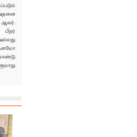
படும்
 அதனை
ஆவர்.
பிறர்
ல்லது
்தளமோ
ொண்டு
மாறு