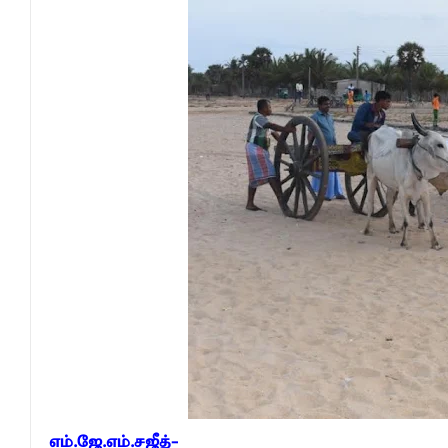
வேண்டுகோள்
அக்கரைப்பற்று பொலிஸ் பிரிவில் அதிரடிப்
தென்கிழக்குப் பல்கலைக்கழகத்தில் புவித் 
காலத்தின் தேவை – பீடாதிபதி பேராசிரியர் எம
தீகவாபியில் பயிர்ச்செய்கைகள் நாசம்- அ
தென்கிழக்குப் பல்கலைக்கழகத்திற்கு மேலு
தென்கிழக்குப் பல்கலையில் மூன்று நாட்கள்
நினைவுப் பதக்கங்கள் மற்றும் சிறப்புப் பரிசு
இலங்கை அஹ்திய்யா பாடசாலைகளின் 75ஆ
தென்கிழக்குப் பல்கலைக்கழக ஊழியர் சங்கத
வியப்பில் ஆழ்த்தும் விபூதி மலை! – கதிர்கா
சாய்ந்தமருது லீடர் அஸ்ரப் வித்தியாலயத்தில்
சாய்ந்தமருது ரியல் பிளாஸ்டர் விளையாட்டுக
எம்.ஜே.எம்.சஜீத்-