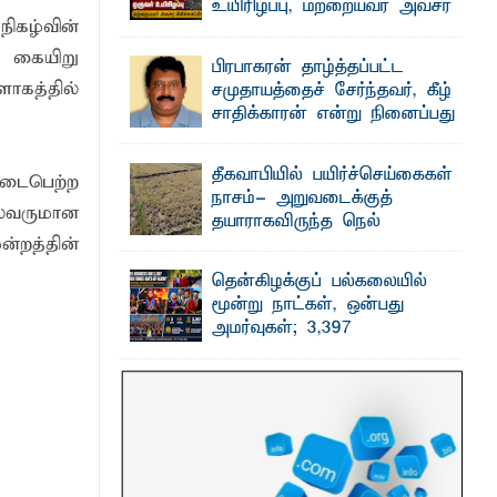
உயிரிழப்பு, மற்றையவர் அவசர
ிகழ்வின்
சிகிச்சை பிரிவில்
அனுமதிக்கப்பட்டுள்ளார்.
் கையிறு
பிரபாகரன் தாழ்த்தப்பட்ட
தரவு
ஷனா- அ ம்பாறை மாவட்டம் கல்முனை
ாகத்தில்
சமுதாயத்தைச் சேர்ந்தவர், கீழ்
ஆதார வைத்தியசாலைக்கு அருகாமையில்
உள்ள கல்முனை - பாண்டிருப்பு ...
சாதிக்காரன் என்று நினைப்பது
சரியா..?
விடுதலைப் புலிகளின் தலைவர் பிரபாகரன்
தீகவாபியில் பயிர்ச்செய்கைகள்
அவர்கள் வெள்ளாளரல்லாதவர் என்பதால்
நடைபெற்ற
அவர் தாழ்த்தப்பட்ட ...
நாசம்- அறுவடைக்குத்
ைவருமான
தயாராகவிருந்த நெல்
றத்தின்
வயல்களை துவம்சம் செய்த
காட்டு யானைகள்
தென்கிழக்குப் பல்கலையில்
பாறுக் ஷிஹான்- அ ம்பாறை மாவட்டத்தின்
மூன்று நாட்கள், ஒன்பது
தீகவாபி பிரதேசத்தில் அறுவடைக்குத்
தயாரான நிலையில் காணப்பட்ட பல ...
அமர்வுகள்; 3,397
பட்டதாரிகளுக்கு பட்டங்கள் –
சிறந்த மாணவர்களுக்கு
தங்கப்பதக்கங்கள், நினைவுப் பதக்கங்கள்
மற்றும் சிறப்புப் பரிசுகள்
எம்.வை. அமீர்- ஒ லுவிலில் அமைந்துள்ள
தென்கிழக்குப் பல்கலைக்கழகத்தின்
18ஆவது பொதுப் பட்டமளிப்பு விழா ...