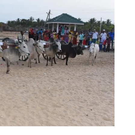
 போக்குவரத்துச் சோதனை- 187 வழக்குகள் பதிவு, 23 மோட்டார் சை
தகவல் தொழில்நுட்ப குறுகியகால கற்கைநெறி ஆரம்பம்: பன்முகக் க
். எம். பாஸில்
றுவடைக்குத் தயாராகவிருந்த நெல் வயல்களை துவம்சம் செய்த கா
ம் ஓர் பெருமை
, ஒன்பது அமர்வுகள்; 3,397 பட்டதாரிகளுக்கு பட்டங்கள் – சிறந்த 
கள்
வது ஆண்டு பவள விழா ஏற்பாடுகள் தொடர்பாக அம்பாறை மாவட
்தின் புதிய செயலாளராக நாபி எம். முஸ்னி பதவியேற்பு
மத்தின் மறைந்திருக்கும் அதிசயம்
 சுற்றாடல் சார் செயற்பாட்டு முகாம்
் கழகத்தின் ரீஜென்சி டி20 பிளாஸ்ட் கிரிக்கெட் சுற்றுப்போட்டி 