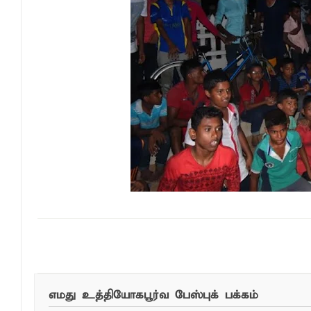
இந்த செய்தியை ந
எமது உத்தியோகபூர்வ பேஸ்புக் பக்கம்