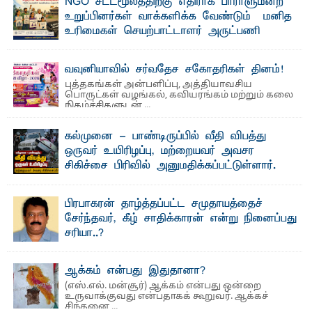
NGO சட்டமூலத்திற்கு எதிராக பாராளுமன்ற
தெ ன்கிழக்குப் பல்கலைக்கழகத்தின் கலை மற்றும் கலாசார
உறுப்பினர்கள் வாக்களிக்க வேண்டும் – மனித
பீடத்தின் புவியியல் துறையினால் ...
உரிமைகள் செயற்பாட்டாளர் அருட்பணி
லூக்ஜோன் வேண்டுகோள்
ஜே. எப். காமிலா பேகம்- இ லங்கை அரசாங்கம் அரசுசாரா
வவுனியாவில் சர்வதேச சகோதரிகள் தினம்!
அமைப்புகள் (NGO) தொடர்பான புதிய சட்டமூலத்தை ...
புத்தகங்கள் அன்பளிப்பு, அத்தியாவசிய
பொருட்கள் வழங்கல், கவியரங்கம் மற்றும் கலை
நிகழ்ச்சிகளுடன் ...
கல்முனை - பாண்டிருப்பில் வீதி விபத்து
ஒருவர் உயிரிழப்பு, மற்றையவர் அவசர
சிகிச்சை பிரிவில் அனுமதிக்கப்பட்டுள்ளார்.
ஷனா- அ ம்பாறை மாவட்டம் கல்முனை ஆதார
வைத்தியசாலைக்கு அருகாமையில் உள்ள கல்முனை -
பாண்டிருப்பு ...
பிரபாகரன் தாழ்த்தப்பட்ட சமுதாயத்தைச்
சேர்ந்தவர், கீழ் சாதிக்காரன் என்று நினைப்பது
சரியா..?
விடுதலைப் புலிகளின் தலைவர் பிரபாகரன் அவர்கள்
வெள்ளாளரல்லாதவர் என்பதால் அவர் தாழ்த்தப்பட்ட ...
ஆக்கம் என்பது இதுதானா?
(எஸ்.எல். மன்சூர்) ஆக்கம் என்பது ஒன்றை
உருவாக்குவது என்பதாகக் கூறுவர். ஆக்கச்
சிந்தனை ...