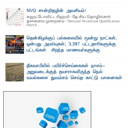
NVQ சான்றிதழின் அவசியம்!
கஹட்டோவிட்ட ரிஹ்மி - தே சிய தொழில்சார்
தகைமை முறைமை - National Vocational Qualification
(NVQ) ...
தென்கிழக்குப் பல்கலையில் மூன்று நாட்கள்,
ஒன்பது அமர்வுகள்; 3,397 பட்டதாரிகளுக்கு
பட்டங்கள் – சிறந்த மாணவர்களுக்கு
தங்கப்பதக்கங்கள், நினைவுப் பதக்கங்கள்
மற்றும் சிறப்புப் பரிசுகள்
தீகவாபியில் பயிர்ச்செய்கைகள் நாசம்-
எம்.வை. அமீர்- ஒ லுவிலில் அமைந்துள்ள தென்கிழக்குப்
அறுவடைக்குத் தயாராகவிருந்த நெல்
பல்கலைக்கழகத்தின் 18ஆவது பொதுப் பட்டமளிப்பு விழா ...
வயல்களை துவம்சம் செய்த காட்டு யானைகள்
பாறுக் ஷிஹான்- அ ம்பாறை மாவட்டத்தின் தீகவாபி
பிரதேசத்தில் அறுவடைக்குத் தயாரான நிலையில்
காணப்பட்ட பல ...