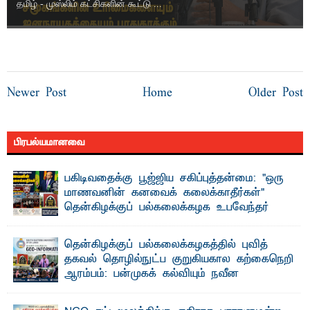
தமிழ் - முஸ்லிம் கட்சிகளின் கூட்டு ...
Newer Post
Home
Older Post
பிரபல்யமானவை
பகிடிவதைக்கு பூஜ்ஜிய சகிப்புத்தன்மை: "ஒரு
மாணவனின் கனவைக் கலைக்காதீர்கள்" –
தென்கிழக்குப் பல்கலைக்கழக உபவேந்தர்
வலியுறுத்தல்
"ஒ ரு மாணவனின் அல்லது மாணவியின் கனவு என்னால்
தென்கிழக்குப் பல்கலைக்கழகத்தில் புவித்
கலைக்கப்படாது" என்ற உறுதியை ஒவ்வொரு மாணவரும் ...
தகவல் தொழில்நுட்ப குறுகியகால கற்கைநெறி
ஆரம்பம்: பன்முகக் கல்வியும் நவீன
தொழில்நுட்பமும் காலத்தின் தேவை – பீடாதிபதி
பேராசிரியர் எம். எம். பாஸில்