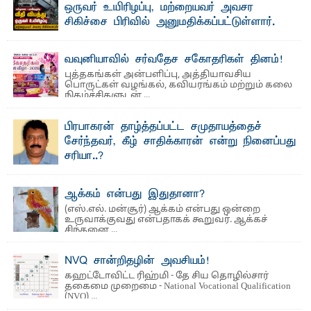
ஒருவர் உயிரிழப்பு, மற்றையவர் அவசர
சிகிச்சை பிரிவில் அனுமதிக்கப்பட்டுள்ளார்.
ஷனா- அ ம்பாறை மாவட்டம் கல்முனை ஆதார
வைத்தியசாலைக்கு அருகாமையில் உள்ள கல்முனை -
பாண்டிருப்பு ...
வவுனியாவில் சர்வதேச சகோதரிகள் தினம்!
புத்தகங்கள் அன்பளிப்பு, அத்தியாவசிய
பொருட்கள் வழங்கல், கவியரங்கம் மற்றும் கலை
நிகழ்ச்சிகளுடன் ...
பிரபாகரன் தாழ்த்தப்பட்ட சமுதாயத்தைச்
சேர்ந்தவர், கீழ் சாதிக்காரன் என்று நினைப்பது
சரியா..?
விடுதலைப் புலிகளின் தலைவர் பிரபாகரன் அவர்கள்
வெள்ளாளரல்லாதவர் என்பதால் அவர் தாழ்த்தப்பட்ட ...
ஆக்கம் என்பது இதுதானா?
(எஸ்.எல். மன்சூர்) ஆக்கம் என்பது ஒன்றை
உருவாக்குவது என்பதாகக் கூறுவர். ஆக்கச்
சிந்தனை ...
NVQ சான்றிதழின் அவசியம்!
கஹட்டோவிட்ட ரிஹ்மி - தே சிய தொழில்சார்
தகைமை முறைமை - National Vocational Qualification
(NVQ) ...