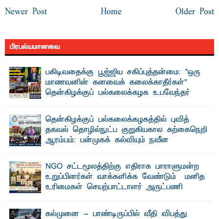
Newer Post
Home
Older Post
பிரபல்யமானவை
பகிடிவதைக்கு பூஜ்ஜிய சகிப்புத்தன்மை: "ஒரு
மாணவனின் கனவைக் கலைக்காதீர்கள்" –
தென்கிழக்குப் பல்கலைக்கழக உபவேந்தர்
வலியுறுத்தல்
"ஒ ரு மாணவனின் அல்லது மாணவியின் கனவு என்னால்
தென்கிழக்குப் பல்கலைக்கழகத்தில் புவித்
கலைக்கப்படாது" என்ற உறுதியை ஒவ்வொரு மாணவரும் ...
தகவல் தொழில்நுட்ப குறுகியகால கற்கைநெறி
ஆரம்பம்: பன்முகக் கல்வியும் நவீன
தொழில்நுட்பமும் காலத்தின் தேவை – பீடாதிபதி
பேராசிரியர் எம். எம். பாஸில்
NGO சட்டமூலத்திற்கு எதிராக பாராளுமன்ற
தெ ன்கிழக்குப் பல்கலைக்கழகத்தின் கலை மற்றும் கலாசார
உறுப்பினர்கள் வாக்களிக்க வேண்டும் – மனித
பீடத்தின் புவியியல் துறையினால் ...
உரிமைகள் செயற்பாட்டாளர் அருட்பணி
லூக்ஜோன் வேண்டுகோள்
ஜே. எப். காமிலா பேகம்- இ லங்கை அரசாங்கம் அரசுசாரா
கல்முனை - பாண்டிருப்பில் வீதி விபத்து
அமைப்புகள் (NGO) தொடர்பான புதிய சட்டமூலத்தை ...