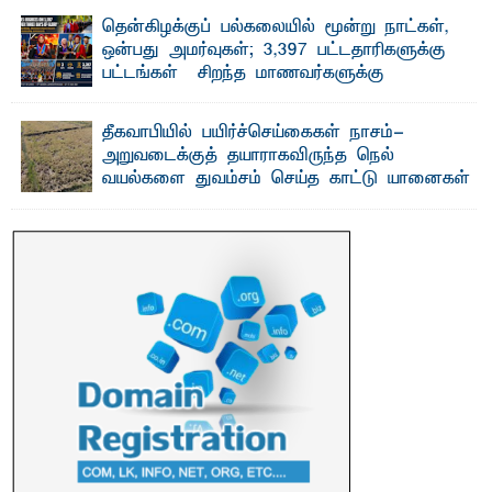
தென்கிழக்குப் பல்கலையில் மூன்று நாட்கள்,
ஒன்பது அமர்வுகள்; 3,397 பட்டதாரிகளுக்கு
பட்டங்கள் – சிறந்த மாணவர்களுக்கு
தங்கப்பதக்கங்கள், நினைவுப் பதக்கங்கள்
மற்றும் சிறப்புப் பரிசுகள்
தீகவாபியில் பயிர்ச்செய்கைகள் நாசம்-
எம்.வை. அமீர்- ஒ லுவிலில் அமைந்துள்ள தென்கிழக்குப்
அறுவடைக்குத் தயாராகவிருந்த நெல்
பல்கலைக்கழகத்தின் 18ஆவது பொதுப் பட்டமளிப்பு விழா ...
வயல்களை துவம்சம் செய்த காட்டு யானைகள்
பாறுக் ஷிஹான்- அ ம்பாறை மாவட்டத்தின் தீகவாபி
பிரதேசத்தில் அறுவடைக்குத் தயாரான நிலையில்
காணப்பட்ட பல ...