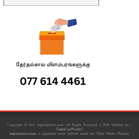
Copyright © 2011 importmirror.com. All Rights Reserved. | Web Solution by :
FarhaCoolWorks!
importmirror.com
, a registered news website under the Mass Media Ministry