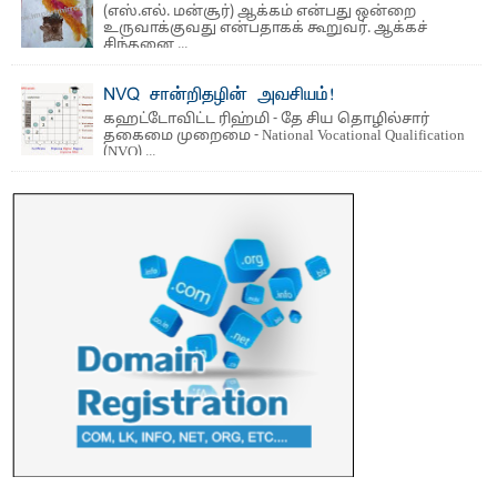
(எஸ்.எல். மன்சூர்) ஆக்கம் என்பது ஒன்றை
பல்கலைக்கழகத்தின் 18ஆவது பொதுப் பட்டமளிப்பு விழா ...
உருவாக்குவது என்பதாகக் கூறுவர். ஆக்கச்
சிந்தனை ...
NVQ சான்றிதழின் அவசியம்!
கஹட்டோவிட்ட ரிஹ்மி - தே சிய தொழில்சார்
தகைமை முறைமை - National Vocational Qualification
(NVQ) ...