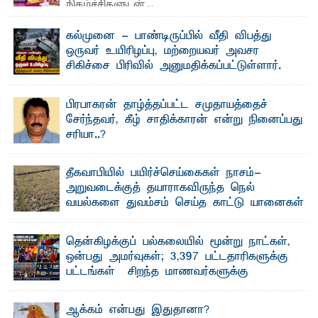
நிகழ்ச்சிகளுடன் ...
கல்முனை - பாண்டிருப்பில் வீதி விபத்து
ஒருவர் உயிரிழப்பு, மற்றையவர் அவசர
சிகிச்சை பிரிவில் அனுமதிக்கப்பட்டுள்ளார்.
ஷனா- அ ம்பாறை மாவட்டம் கல்முனை ஆதார
வைத்தியசாலைக்கு அருகாமையில் உள்ள கல்முனை -
பாண்டிருப்பு ...
பிரபாகரன் தாழ்த்தப்பட்ட சமுதாயத்தைச்
சேர்ந்தவர், கீழ் சாதிக்காரன் என்று நினைப்பது
சரியா..?
விடுதலைப் புலிகளின் தலைவர் பிரபாகரன் அவர்கள்
வெள்ளாளரல்லாதவர் என்பதால் அவர் தாழ்த்தப்பட்ட ...
தீகவாபியில் பயிர்ச்செய்கைகள் நாசம்-
அறுவடைக்குத் தயாராகவிருந்த நெல்
வயல்களை துவம்சம் செய்த காட்டு யானைகள்
பாறுக் ஷிஹான்- அ ம்பாறை மாவட்டத்தின் தீகவாபி
பிரதேசத்தில் அறுவடைக்குத் தயாரான நிலையில்
காணப்பட்ட பல ...
தென்கிழக்குப் பல்கலையில் மூன்று நாட்கள்,
ஒன்பது அமர்வுகள்; 3,397 பட்டதாரிகளுக்கு
பட்டங்கள் – சிறந்த மாணவர்களுக்கு
தங்கப்பதக்கங்கள், நினைவுப் பதக்கங்கள்
மற்றும் சிறப்புப் பரிசுகள்
ஆக்கம் என்பது இதுதானா?
எம்.வை. அமீர்- ஒ லுவிலில் அமைந்துள்ள தென்கிழக்குப்