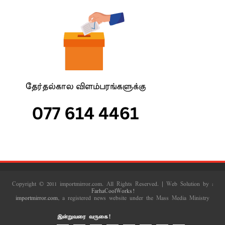
Copyright © 2011 importmirror.com. All Rights Reserved. | Web Solution by :
FarhaCoolWorks!
importmirror.com
, a registered news website under the Mass Media Ministry
இன்றுவரை வருகை!