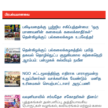
பிரபல்யமானவை
பகிடிவதைக்கு பூஜ்ஜிய சகிப்புத்தன்மை: "ஒரு
மாணவனின் கனவைக் கலைக்காதீர்கள்" –
தென்கிழக்குப் பல்கலைக்கழக உபவேந்தர்
வலியுறுத்தல்
"ஒ ரு மாணவனின் அல்லது மாணவியின் கனவு என்னால்
தென்கிழக்குப் பல்கலைக்கழகத்தில் புவித்
கலைக்கப்படாது" என்ற உறுதியை ஒவ்வொரு மாணவரும் ...
தகவல் தொழில்நுட்ப குறுகியகால கற்கைநெறி
ஆரம்பம்: பன்முகக் கல்வியும் நவீன
தொழில்நுட்பமும் காலத்தின் தேவை – பீடாதிபதி
பேராசிரியர் எம். எம். பாஸில்
NGO சட்டமூலத்திற்கு எதிராக பாராளுமன்ற
தெ ன்கிழக்குப் பல்கலைக்கழகத்தின் கலை மற்றும் கலாசார
உறுப்பினர்கள் வாக்களிக்க வேண்டும் – மனித
பீடத்தின் புவியியல் துறையினால் ...
உரிமைகள் செயற்பாட்டாளர் அருட்பணி
லூக்ஜோன் வேண்டுகோள்
ஜே. எப். காமிலா பேகம்- இ லங்கை அரசாங்கம் அரசுசாரா
வவுனியாவில் சர்வதேச சகோதரிகள் தினம்!
அமைப்புகள் (NGO) தொடர்பான புதிய சட்டமூலத்தை ...
புத்தகங்கள் அன்பளிப்பு, அத்தியாவசிய
பொருட்கள் வழங்கல், கவியரங்கம் மற்றும் கலை