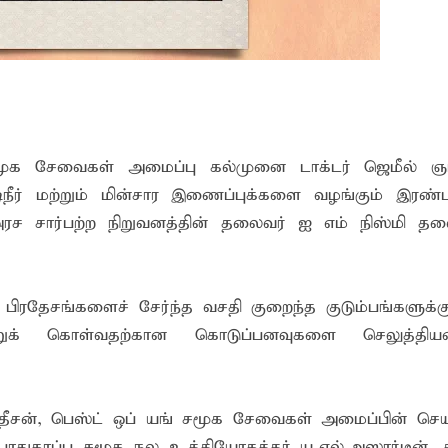
் கழகத்தின் ரீஜென்சி டி20 பிளாஸ்ட் கிரிக்கெட் சுற்றுப்போட்டி 
ங்கி – பொலிஸார் இணைந்து அம்பாறையில் விசேட விழிப்புணர்வு
சமூக சேவைகள் அமைப்பு கல்முனை டாக்டர் ஜெமீல் ஞா
ர் மற்றும் மின்சார இணைப்புக்களை வழங்கும் இரண்ட
அரச சார்பற்ற நிறுவனத்தின் தலைவர் ஐ எம் நிஸ்மி த
ிரதேசங்களைச் சேர்ந்த வசதி குறைந்த குடும்பங்களுக்கு
்றுக் கொள்வதற்கான கொடுப்பனவுகளை செலுத்திய
தீசன், பெஸ்ட் ஒப் யங் சமூக சேவைகள் அமைப்பின் செ
பாதுகாப்பு சமூக நல உத்தியோகத்தர் யூ.எல்.அஸார்டீன்,