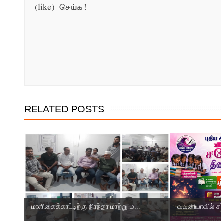
(like) செய்க!
RELATED POSTS
மாளிகைக்காட்டிற்கு நிரந்தர மாற்று ம...
வவுனியாவில் ச