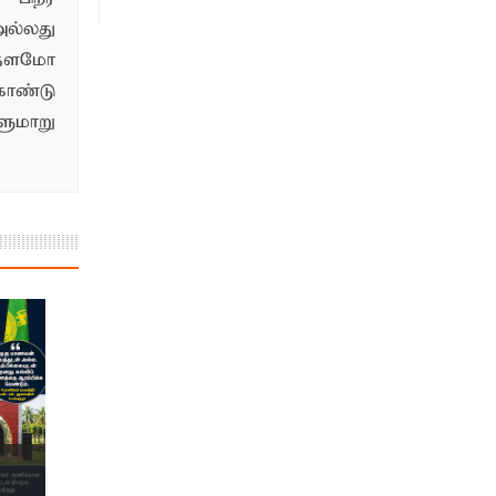
ல்லது
்தளமோ
ொண்டு
மாறு