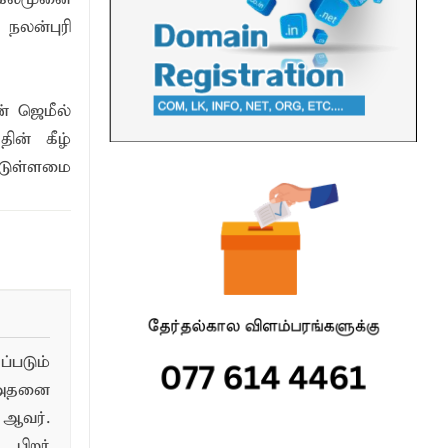
நலன்புரி
் ஜெமீல்
ின் கீழ்
டுள்ளமை
படும்
 அதனை
ஆவர்.
பிறர்