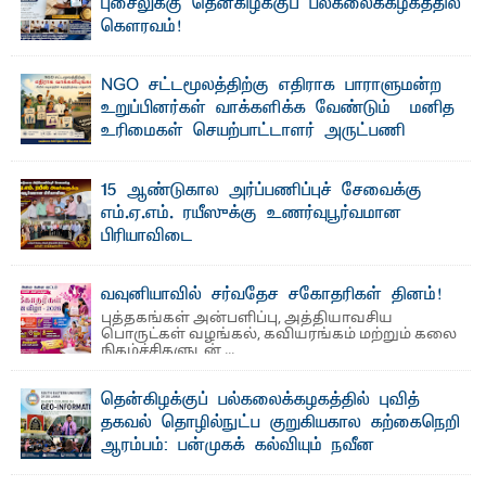
புசைலுக்கு தென்கிழக்குப் பல்கலைக்கழகத்தில்
கௌரவம்!
தெ ன்கிழக்குப் பல்கலைக்கழகத்தின் கலை மற்றும் கலாசாரப்
பீடத்தின் கல்வி மற்றும் நிர்வாக வளர்ச்சியில் ...
NGO சட்டமூலத்திற்கு எதிராக பாராளுமன்ற
உறுப்பினர்கள் வாக்களிக்க வேண்டும் – மனித
உரிமைகள் செயற்பாட்டாளர் அருட்பணி
லூக்ஜோன் வேண்டுகோள்
ஜே. எப். காமிலா பேகம்- இ லங்கை அரசாங்கம் அரசுசாரா
15 ஆண்டுகால அர்ப்பணிப்புச் சேவைக்கு
அமைப்புகள் (NGO) தொடர்பான புதிய சட்டமூலத்தை ...
எம்.ஏ.எம். ரயீஸுக்கு உணர்வுபூர்வமான
பிரியாவிடை
தெ ன்கிழக்குப் பல்கலைக்கழகத்தின் நிர்வாக பிரிவிலும்
பிரயோக விஞ்ஞான பீடத்திலும் 15 ஆண்டுகள் ...
வவுனியாவில் சர்வதேச சகோதரிகள் தினம்!
புத்தகங்கள் அன்பளிப்பு, அத்தியாவசிய
பொருட்கள் வழங்கல், கவியரங்கம் மற்றும் கலை
நிகழ்ச்சிகளுடன் ...
தென்கிழக்குப் பல்கலைக்கழகத்தில் புவித்
தகவல் தொழில்நுட்ப குறுகியகால கற்கைநெறி
ஆரம்பம்: பன்முகக் கல்வியும் நவீன
தொழில்நுட்பமும் காலத்தின் தேவை – பீடாதிபதி