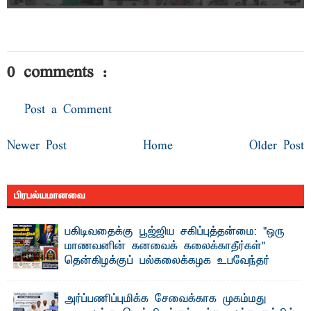
0 comments :
Post a Comment
Newer Post
Home
Older Post
பிரபல்யமானவை
பகிடிவதைக்கு பூஜ்ஜிய சகிப்புத்தன்மை: "ஒரு
மாணவனின் கனவைக் கலைக்காதீர்கள்" –
தென்கிழக்குப் பல்கலைக்கழக உபவேந்தர்
வலியுறுத்தல்
"ஒ ரு மாணவனின் அல்லது மாணவியின் கனவு என்னால்
அர்ப்பணிப்புமிக்க சேவைக்காக முகம்மது
கலைக்கப்படாது" என்ற உறுதியை ஒவ்வொரு மாணவரும் ...