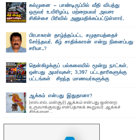
பேராசிரியர் எம். எம். பாஸில்
கல்முனை - பாண்டிருப்பில் வீதி விபத்து
தெ ன்கிழக்குப் பல்கலைக்கழகத்தின் கலை மற்றும் கலாசார
ஒருவர் உயிரிழப்பு, மற்றையவர் அவசர
பீடத்தின் புவியியல் துறையினால் ...
சிகிச்சை பிரிவில் அனுமதிக்கப்பட்டுள்ளார்.
ஷனா- அ ம்பாறை மாவட்டம் கல்முனை ஆதார
வைத்தியசாலைக்கு அருகாமையில் உள்ள கல்முனை -
பாண்டிருப்பு ...
பிரபாகரன் தாழ்த்தப்பட்ட சமுதாயத்தைச்
சேர்ந்தவர், கீழ் சாதிக்காரன் என்று நினைப்பது
சரியா..?
விடுதலைப் புலிகளின் தலைவர் பிரபாகரன் அவர்கள்
வெள்ளாளரல்லாதவர் என்பதால் அவர் தாழ்த்தப்பட்ட ...
தென்கிழக்குப் பல்கலையில் மூன்று நாட்கள்,
ஒன்பது அமர்வுகள்; 3,397 பட்டதாரிகளுக்கு
பட்டங்கள் – சிறந்த மாணவர்களுக்கு
தங்கப்பதக்கங்கள், நினைவுப் பதக்கங்கள்
மற்றும் சிறப்புப் பரிசுகள்
ஆக்கம் என்பது இதுதானா?
எம்.வை. அமீர்- ஒ லுவிலில் அமைந்துள்ள தென்கிழக்குப்
(எஸ்.எல். மன்சூர்) ஆக்கம் என்பது ஒன்றை
பல்கலைக்கழகத்தின் 18ஆவது பொதுப் பட்டமளிப்பு விழா ...
உருவாக்குவது என்பதாகக் கூறுவர். ஆக்கச்
சிந்தனை ...