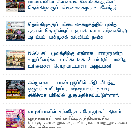
மாணவனின் கனவைக் கலைக்காதீர்கள்" –
தென்கிழக்குப் பல்கலைக்கழக உபவேந்தர்
வலியுறுத்தல்
"ஒ ரு மாணவனின் அல்லது மாணவியின் கனவு என்னால்
தென்கிழக்குப் பல்கலைக்கழகத்தில் புவித்
கலைக்கப்படாது" என்ற உறுதியை ஒவ்வொரு மாணவரும் ...
தகவல் தொழில்நுட்ப குறுகியகால கற்கைநெறி
ஆரம்பம்: பன்முகக் கல்வியும் நவீன
தொழில்நுட்பமும் காலத்தின் தேவை – பீடாதிபதி
பேராசிரியர் எம். எம். பாஸில்
NGO சட்டமூலத்திற்கு எதிராக பாராளுமன்ற
தெ ன்கிழக்குப் பல்கலைக்கழகத்தின் கலை மற்றும் கலாசார
உறுப்பினர்கள் வாக்களிக்க வேண்டும் – மனித
பீடத்தின் புவியியல் துறையினால் ...
உரிமைகள் செயற்பாட்டாளர் அருட்பணி
லூக்ஜோன் வேண்டுகோள்
ஜே. எப். காமிலா பேகம்- இ லங்கை அரசாங்கம் அரசுசாரா
கல்முனை - பாண்டிருப்பில் வீதி விபத்து
அமைப்புகள் (NGO) தொடர்பான புதிய சட்டமூலத்தை ...
ஒருவர் உயிரிழப்பு, மற்றையவர் அவசர
சிகிச்சை பிரிவில் அனுமதிக்கப்பட்டுள்ளார்.
ஷனா- அ ம்பாறை மாவட்டம் கல்முனை ஆதார
வைத்தியசாலைக்கு அருகாமையில் உள்ள கல்முனை -
பாண்டிருப்பு ...
வவுனியாவில் சர்வதேச சகோதரிகள் தினம்!
புத்தகங்கள் அன்பளிப்பு, அத்தியாவசிய
பொருட்கள் வழங்கல், கவியரங்கம் மற்றும் கலை
நிகழ்ச்சிகளுடன் ...