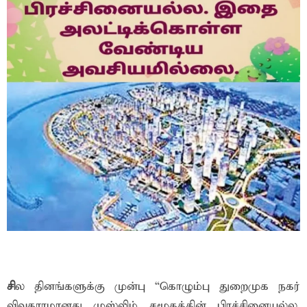
சி
ல தினங்களுக்கு முன்பு “கொழும்பு துறைமுக நகர்
விவகாரமானது முஸ்லிம் சமூகத்தின் பிரச்சினையல்ல.