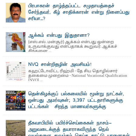
பிரபாகரன் தாழ்த்தப்பட்ட சமுதாயத்தைச்
சேர்ந்தவர், கீழ் சாதிக்காரன் என்று நினைப்பது
சரியா..?
விடுதலைப் புலிகளின் தலைவர் பிரபாகரன் அவர்கள்
வெள்ளாளரல்லாதவர் என்பதால் அவர் தாழ்த்தப்பட்ட ...
ஆக்கம் என்பது இதுதானா?
(எஸ்.எல். மன்சூர்) ஆக்கம் என்பது ஒன்றை
உருவாக்குவது என்பதாகக் கூறுவர். ஆக்கச்
சிந்தனை ...
NVQ சான்றிதழின் அவசியம்!
கஹட்டோவிட்ட ரிஹ்மி - தே சிய தொழில்சார்
தகைமை முறைமை - National Vocational Qualification
(NVQ) ...
தென்கிழக்குப் பல்கலையில் மூன்று நாட்கள்,
ஒன்பது அமர்வுகள்; 3,397 பட்டதாரிகளுக்கு
பட்டங்கள் – சிறந்த மாணவர்களுக்கு
தங்கப்பதக்கங்கள், நினைவுப் பதக்கங்கள்
மற்றும் சிறப்புப் பரிசுகள்
தீகவாபியில் பயிர்ச்செய்கைகள் நாசம்-
எம்.வை. அமீர்- ஒ லுவிலில் அமைந்துள்ள தென்கிழக்குப்
அறுவடைக்குத் தயாராகவிருந்த நெல்
பல்கலைக்கழகத்தின் 18ஆவது பொதுப் பட்டமளிப்பு விழா ...