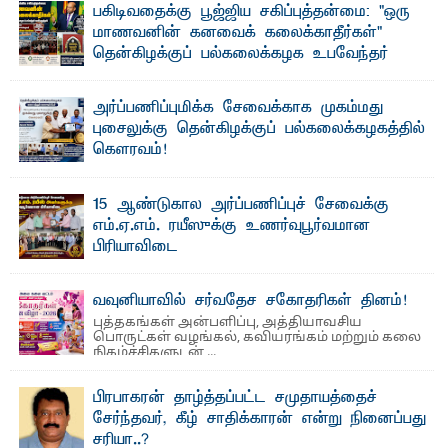
பகிடிவதைக்கு பூஜ்ஜிய சகிப்புத்தன்மை: "ஒரு
மாணவனின் கனவைக் கலைக்காதீர்கள்" –
தென்கிழக்குப் பல்கலைக்கழக உபவேந்தர்
வலியுறுத்தல்
"ஒ ரு மாணவனின் அல்லது மாணவியின் கனவு என்னால்
அர்ப்பணிப்புமிக்க சேவைக்காக முகம்மது
கலைக்கப்படாது" என்ற உறுதியை ஒவ்வொரு மாணவரும் ...
புசைலுக்கு தென்கிழக்குப் பல்கலைக்கழகத்தில்
கௌரவம்!
தெ ன்கிழக்குப் பல்கலைக்கழகத்தின் கலை மற்றும் கலாசாரப்
பீடத்தின் கல்வி மற்றும் நிர்வாக வளர்ச்சியில் ...
15 ஆண்டுகால அர்ப்பணிப்புச் சேவைக்கு
எம்.ஏ.எம். ரயீஸுக்கு உணர்வுபூர்வமான
பிரியாவிடை
தெ ன்கிழக்குப் பல்கலைக்கழகத்தின் நிர்வாக பிரிவிலும்
பிரயோக விஞ்ஞான பீடத்திலும் 15 ஆண்டுகள் ...
வவுனியாவில் சர்வதேச சகோதரிகள் தினம்!
புத்தகங்கள் அன்பளிப்பு, அத்தியாவசிய
பொருட்கள் வழங்கல், கவியரங்கம் மற்றும் கலை
நிகழ்ச்சிகளுடன் ...
பிரபாகரன் தாழ்த்தப்பட்ட சமுதாயத்தைச்
சேர்ந்தவர், கீழ் சாதிக்காரன் என்று நினைப்பது
சரியா..?