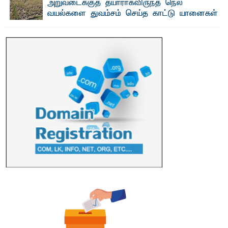
அறுவடைக்குத் தயாராகவிருந்த நெல்
வயல்களை துவம்சம் செய்த காட்டு யானைகள்
பாறுக் ஷிஹான்- அ ம்பாறை மாவட்டத்தின் தீகவாபி
பிரதேசத்தில் அறுவடைக்குத் தயாரான நிலையில்
காணப்பட்ட பல ...