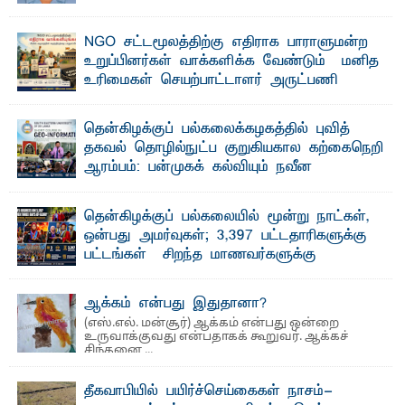
விடுதலைப் புலிகளின் தலைவர் பிரபாகரன் அவர்கள்
வெள்ளாளரல்லாதவர் என்பதால் அவர் தாழ்த்தப்பட்ட ...
NGO சட்டமூலத்திற்கு எதிராக பாராளுமன்ற
உறுப்பினர்கள் வாக்களிக்க வேண்டும் – மனித
உரிமைகள் செயற்பாட்டாளர் அருட்பணி
லூக்ஜோன் வேண்டுகோள்
ஜே. எப். காமிலா பேகம்- இ லங்கை அரசாங்கம் அரசுசாரா
தென்கிழக்குப் பல்கலைக்கழகத்தில் புவித்
அமைப்புகள் (NGO) தொடர்பான புதிய சட்டமூலத்தை ...
தகவல் தொழில்நுட்ப குறுகியகால கற்கைநெறி
ஆரம்பம்: பன்முகக் கல்வியும் நவீன
தொழில்நுட்பமும் காலத்தின் தேவை – பீடாதிபதி
பேராசிரியர் எம். எம். பாஸில்
தென்கிழக்குப் பல்கலையில் மூன்று நாட்கள்,
தெ ன்கிழக்குப் பல்கலைக்கழகத்தின் கலை மற்றும் கலாசார
ஒன்பது அமர்வுகள்; 3,397 பட்டதாரிகளுக்கு
பீடத்தின் புவியியல் துறையினால் ...
பட்டங்கள் – சிறந்த மாணவர்களுக்கு
தங்கப்பதக்கங்கள், நினைவுப் பதக்கங்கள்
மற்றும் சிறப்புப் பரிசுகள்
ஆக்கம் என்பது இதுதானா?
எம்.வை. அமீர்- ஒ லுவிலில் அமைந்துள்ள தென்கிழக்குப்
(எஸ்.எல். மன்சூர்) ஆக்கம் என்பது ஒன்றை
பல்கலைக்கழகத்தின் 18ஆவது பொதுப் பட்டமளிப்பு விழா ...
உருவாக்குவது என்பதாகக் கூறுவர். ஆக்கச்
சிந்தனை ...
தீகவாபியில் பயிர்ச்செய்கைகள் நாசம்-