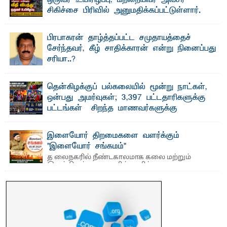
பீடத்தின் புவியியல் துறையினால் ...
சிகிச்சை பிரிவில் அனுமதிக்கப்பட்டுள்ளார்.
ஷனா- அ ம்பாறை மாவட்டம் கல்முனை ஆதார
வைத்தியசாலைக்கு அருகாமையில் உள்ள கல்முனை -
பாண்டிருப்பு ...
பிரபாகரன் தாழ்த்தப்பட்ட சமுதாயத்தைச்
சேர்ந்தவர், கீழ் சாதிக்காரன் என்று நினைப்பது
சரியா..?
விடுதலைப் புலிகளின் தலைவர் பிரபாகரன் அவர்கள்
வெள்ளாளரல்லாதவர் என்பதால் அவர் தாழ்த்தப்பட்ட ...
தென்கிழக்குப் பல்கலையில் மூன்று நாட்கள்,
ஒன்பது அமர்வுகள்; 3,397 பட்டதாரிகளுக்கு
பட்டங்கள் – சிறந்த மாணவர்களுக்கு
தங்கப்பதக்கங்கள், நினைவுப் பதக்கங்கள்
மற்றும் சிறப்புப் பரிசுகள்
இளையோர் திறமைகளை வளர்க்கும்
எம்.வை. அமீர்- ஒ லுவிலில் அமைந்துள்ள தென்கிழக்குப்
"இளையோர் சங்கமம்"
பல்கலைக்கழகத்தின் 18ஆவது பொதுப் பட்டமளிப்பு விழா ...
த லைநகரில் நீண்டகாலமாக கலை மற்றும்
இலக்கியத் துறைகளில் தனித்துவமான
பணிகளை முன்னெடுத்து வரும் புதிய ...