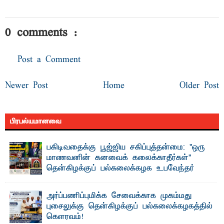
0 comments :
Post a Comment
Newer Post
Home
Older Post
பிரபல்யமானவை
பகிடிவதைக்கு பூஜ்ஜிய சகிப்புத்தன்மை: "ஒரு
மாணவனின் கனவைக் கலைக்காதீர்கள்" –
தென்கிழக்குப் பல்கலைக்கழக உபவேந்தர்
வலியுறுத்தல்
"ஒ ரு மாணவனின் அல்லது மாணவியின் கனவு என்னால்
அர்ப்பணிப்புமிக்க சேவைக்காக முகம்மது
கலைக்கப்படாது" என்ற உறுதியை ஒவ்வொரு மாணவரும் ...
புசைலுக்கு தென்கிழக்குப் பல்கலைக்கழகத்தில்
கௌரவம்!