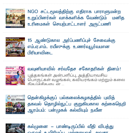
தெ ன்கிழக்குப் பல்கலைக்கழகத்தின் கலை மற்றும் கலாசாரப்
பீடத்தின் கல்வி மற்றும் நிர்வாக வளர்ச்சியில் ...
NGO சட்டமூலத்திற்கு எதிராக பாராளுமன்ற
உறுப்பினர்கள் வாக்களிக்க வேண்டும் – மனித
உரிமைகள் செயற்பாட்டாளர் அருட்பணி
லூக்ஜோன் வேண்டுகோள்
ஜே. எப். காமிலா பேகம்- இ லங்கை அரசாங்கம் அரசுசாரா
15 ஆண்டுகால அர்ப்பணிப்புச் சேவைக்கு
அமைப்புகள் (NGO) தொடர்பான புதிய சட்டமூலத்தை ...
எம்.ஏ.எம். ரயீஸுக்கு உணர்வுபூர்வமான
பிரியாவிடை
தெ ன்கிழக்குப் பல்கலைக்கழகத்தின் நிர்வாக பிரிவிலும்
பிரயோக விஞ்ஞான பீடத்திலும் 15 ஆண்டுகள் ...
வவுனியாவில் சர்வதேச சகோதரிகள் தினம்!
புத்தகங்கள் அன்பளிப்பு, அத்தியாவசிய
பொருட்கள் வழங்கல், கவியரங்கம் மற்றும் கலை
நிகழ்ச்சிகளுடன் ...
தென்கிழக்குப் பல்கலைக்கழகத்தில் புவித்
தகவல் தொழில்நுட்ப குறுகியகால கற்கைநெறி
ஆரம்பம்: பன்முகக் கல்வியும் நவீன
தொழில்நுட்பமும் காலத்தின் தேவை – பீடாதிபதி
பேராசிரியர் எம். எம். பாஸில்
கல்முனை - பாண்டிருப்பில் வீதி விபத்து
தெ ன்கிழக்குப் பல்கலைக்கழகத்தின் கலை மற்றும் கலாசார
ஒருவர் உயிரிழப்பு, மற்றையவர் அவசர