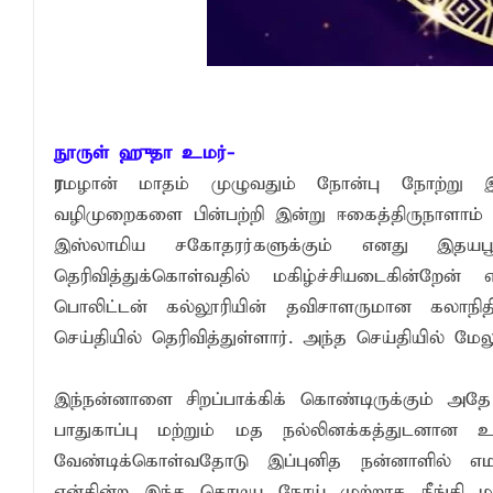
பாரம்பரிய அரசியலுக்கு முற்றுப்புள்ளியா
2026 - 2027 இல் வலுவான El Niño உருவாக
எச்சரிக்கை!
சுகாதார விதிமுறைகளை மீறிய வியாபாரிகளுக
நூருள் ஹுதா உமர்-
ர
மழான் மாதம் முழுவதும் நோன்பு நோற்று 
வழிமுறைகளை பின்பற்றி இன்று ஈகைத்திருநாளாம் 
இஸ்லாமிய சகோதரர்களுக்கும் எனது இதயபூ
தெரிவித்துக்கொள்வதில் மகிழ்ச்சியடைகின்ற
பொலிட்டன் கல்லூரியின் தவிசாளருமான கலாநிதி ச
செய்தியில் தெரிவித்துள்ளார். அந்த செய்தியில் மேலு
இந்நன்னாளை சிறப்பாக்கிக் கொண்டிருக்கும் அதே
பாதுகாப்பு மற்றும் மத நல்லினக்கத்துடனான
வேண்டிக்கொள்வதோடு இப்புனித நன்னாளில் எ
என்கின்ற இந்த கொடிய நோய் முற்றாக நீங்கி 