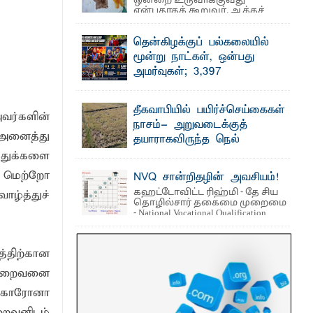
ஒன்றை உருவாக்குவது
என்பதாகக் கூறுவர். ஆக்கச்
சிந்தனை ...
தென்கிழக்குப் பல்கலையில்
வமழை மாற்றங்களுக்கு முன்கூட்டிய
மூன்று நாட்கள், ஒன்பது
அமர்வுகள்; 3,397
பட்டதாரிகளுக்கு பட்டங்கள் –
 உணவுகள் கைப்பற்றப்பட்டுக் அழிப்பு
சிறந்த மாணவர்களுக்கு
தீகவாபியில் பயிர்ச்செய்கைகள்
தங்கப்பதக்கங்கள், நினைவுப் பதக்கங்கள்
ர்களின்
நாசம்- அறுவடைக்குத்
மற்றும் சிறப்புப் பரிசுகள்
 அனைத்து
தயாராகவிருந்த நெல்
எம்.வை. அமீர்- ஒ லுவிலில் அமைந்துள்ள
வயல்களை துவம்சம் செய்த
துக்களை
தென்கிழக்குப் பல்கலைக்கழகத்தின்
18ஆவது பொதுப் பட்டமளிப்பு விழா ...
காட்டு யானைகள்
 மெற்றோ
NVQ சான்றிதழின் அவசியம்!
பாறுக் ஷிஹான்- அ ம்பாறை மாவட்டத்தின்
கஹட்டோவிட்ட ரிஹ்மி - தே சிய
ழ்த்துச்
தீகவாபி பிரதேசத்தில் அறுவடைக்குத்
தொழில்சார் தகைமை முறைமை
தயாரான நிலையில் காணப்பட்ட பல ...
- National Vocational Qualification
(NVQ) ...
்திற்கான
 இறைவனை
 கொரோனா
றைவனிடம்