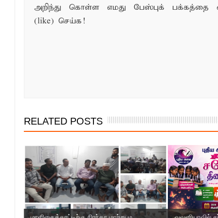
அறிந்து கொள்ள எமது பேஸ்புக் பக்கத்தை 
(like) செய்க!
RELATED POSTS
மாளிகைக்காட்டிற்கு நிரந்தர மாற்று ம...
வவுனியாவில் ச