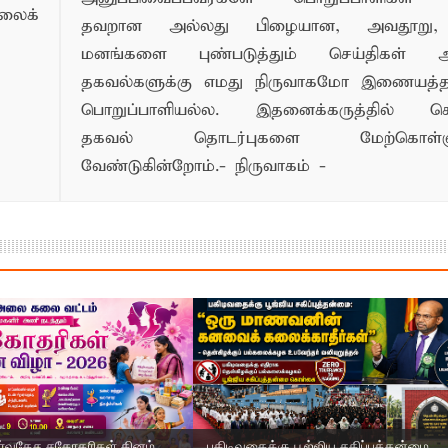
லைக்
தவறான அல்லது பிழையான, அவதூறு, 
மனங்களை புண்படுத்தும் செய்திகள் அ
தகவல்களுக்கு எமது நிருவாகமோ இணையத
பொறுப்பாளியல்ல. இதனைக்கருத்தில் க
தகவல் தொடர்புகளை மேற்கொள்ளு
வேண்டுகின்றோம்.- நிருவாகம் -
ர்வதேச சகோதரிகள் தினம்...
பகிடிவதைக்கு பூஜ்ஜிய சகிப்புத்தன்மை...