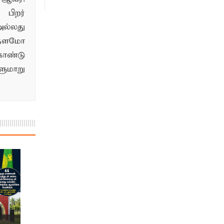
பிறர்
ல்லது
்தளமோ
ொண்டு
மாறு