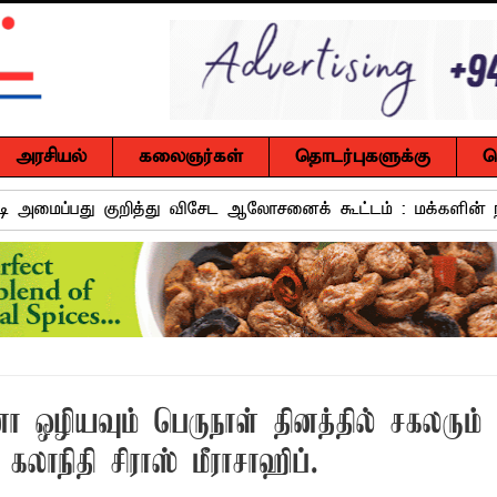
அரசியல்
கலைஞர்கள்
தொடர்புகளுக்கு
ச
வாடி அமைப்பது குறித்து விசேட ஆலோசனைக் கூட்டம் : மக்களின்
ஒரு மாணவனின் கனவைக் கலைக்காதீர்கள்" – தென்கிழக்குப் பல்கல
ுவர் உயிரிழப்பு, மற்றையவர் அவசர சிகிச்சை பிரிவில் அனுமதிக்கப்
 உறுப்பினர்கள் வாக்களிக்க வேண்டும் – மனித உரிமைகள் செயற்
ஒழியவும் பெருநாள் தினத்தில் சகலரும்
் கலாநிதி சிராஸ் மீராசாஹிப்.
 போக்குவரத்துச் சோதனை- 187 வழக்குகள் பதிவு, 23 மோட்டார் சை