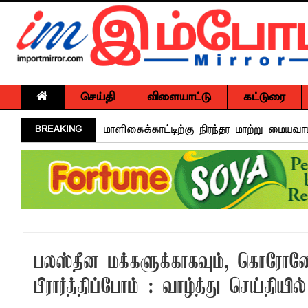
செய்தி
விளையாட்டு
கட்டுரை
BREAKING
மாளிகைக்காட்டிற்கு நிரந்தர மாற்று மைய
ஒருமித்த நடவடிக்கைக்கு முஸ்தீபு
வவுனியாவில் சர்வதேச சகோதரிகள் தினம்!
பகிடிவதைக்கு பூஜ்ஜிய சகிப்புத்தன்மை: "
கல்முனை - பாண்டிருப்பில் வீதி விபத்து ஒர
NGO சட்டமூலத்திற்கு எதிராக பாராளுமன்ற
பலஸ்தீன மக்களுக்காகவும், கொரோனோ 
வேண்டுகோள்
பிரார்த்திப்போம் : வாழ்த்து செய்தியில
அக்கரைப்பற்று பொலிஸ் பிரிவில் அதிரடிப்