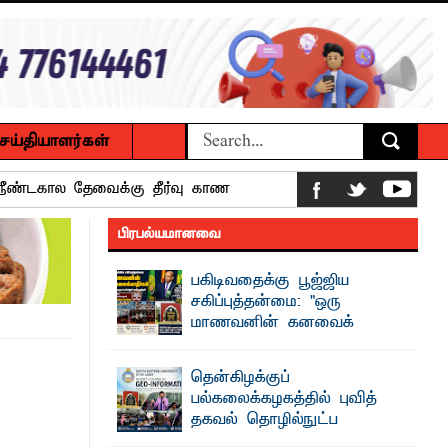
ெய்தியாளர்கள்
 நீண்டகால தேவைக்கு தீர்வு காண
பிரபல்யமானவை
பகிடிவதைக்கு பூஜ்ஜிய
ைக்கழக உபவேந்தர் வலியுறுத்தல்
சகிப்புத்தன்மை: "ஒரு
மாணவனின் கனவைக்
பட்டுள்ளார்.
கலைக்காதீர்கள்" –
பாட்டாளர் அருட்பணி லூக்ஜோன்
தென்கிழக்குப் பல்கலைக்கழக உபவேந்தர்
தென்கிழக்குப்
வலியுறுத்தல்
பல்கலைக்கழகத்தில் புவித்
"ஒ ரு மாணவனின் அல்லது மாணவியின்
தகவல் தொழில்நுட்ப
கனவு என்னால் கலைக்கப்படாது" என்ற
க்கிள்கள் பறிமுதல்
உறுதியை ஒவ்வொரு மாணவரும் ...
குறுகியகால கற்கைநெறி