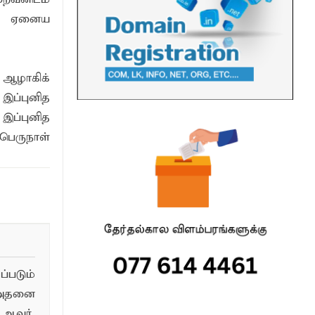
்து ஏனைய
ஆழாகிக்
இப்புனித
இப்புனித
ெருநாள்
படும்
 அதனை
ஆவர்.