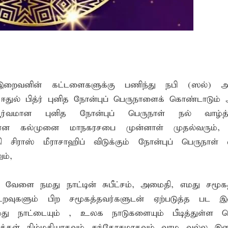
? இடதுசாரிக் கொள்கையை நோக்கி வடகிழக்கு மக்கள்
ிறது: இலங்கை - இந்தியாவுக்கு வறட்சி, வெள்ளம் மற்றும் பரு
்கு எதிராகச் சட்ட நடவடிக்கை! மனித நுகர்வுக்குப் பொருத்தமற்ற
இறைவனின் கட்டளைகளுக்கு பணிந்து நபி (ஸல்) அவ
ஈதுல் பித்ர் புனித நோன்புப் பெருநாளைக் கொண்டாடும்
ர்வமான புனித நோன்புப் பெருநாள் நல் வாழ்த்
ேன் என கல்முனை மாநகரசபை முன்னாள் முதல்வரும்,
ிராஸ் மீராசாஹிப் விடுக்கும் நோன்புப் பெருநாள் வா
ம்,
 வேளை நமது நாட்டின் சுபீட்சம், அமைதி, எமது சமூகத
 உறவுகளும் பிற சமூகத்தவர்களுடன் ஏற்படுத்த பட
மது நாட்டையும் , உலக நாடுகளையும் பீடித்துள்ள
மக்கள் நிம்மதியாகவும் சந்தோசமாகவும் வாழ வல்ல இ