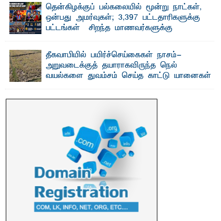
தென்கிழக்குப் பல்கலையில் மூன்று நாட்கள்,
ஒன்பது அமர்வுகள்; 3,397 பட்டதாரிகளுக்கு
பட்டங்கள் – சிறந்த மாணவர்களுக்கு
தங்கப்பதக்கங்கள், நினைவுப் பதக்கங்கள்
மற்றும் சிறப்புப் பரிசுகள்
தீகவாபியில் பயிர்ச்செய்கைகள் நாசம்-
எம்.வை. அமீர்- ஒ லுவிலில் அமைந்துள்ள தென்கிழக்குப்
அறுவடைக்குத் தயாராகவிருந்த நெல்
பல்கலைக்கழகத்தின் 18ஆவது பொதுப் பட்டமளிப்பு விழா ...
வயல்களை துவம்சம் செய்த காட்டு யானைகள்
பாறுக் ஷிஹான்- அ ம்பாறை மாவட்டத்தின் தீகவாபி
பிரதேசத்தில் அறுவடைக்குத் தயாரான நிலையில்
காணப்பட்ட பல ...