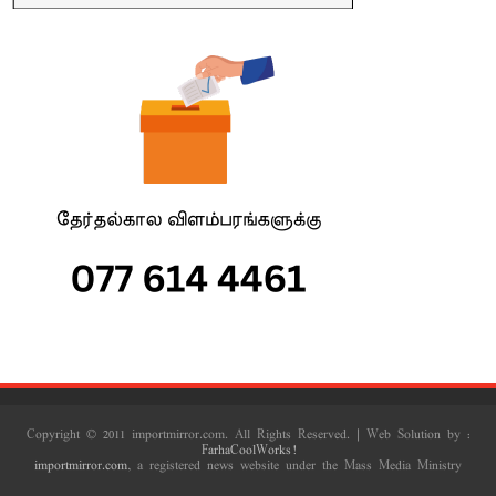
Copyright © 2011 importmirror.com. All Rights Reserved. | Web Solution by :
FarhaCoolWorks!
importmirror.com
, a registered news website under the Mass Media Ministry