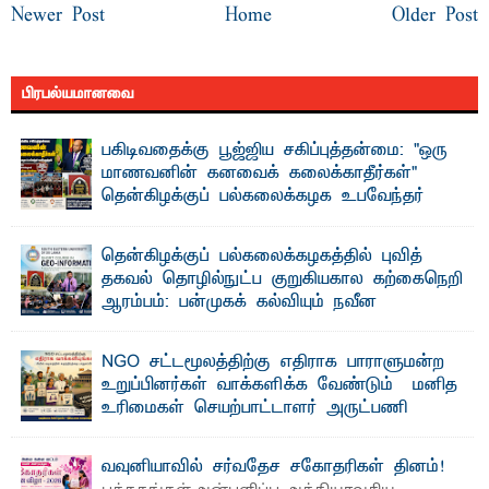
Newer Post
Home
Older Post
பிரபல்யமானவை
பகிடிவதைக்கு பூஜ்ஜிய சகிப்புத்தன்மை: "ஒரு
மாணவனின் கனவைக் கலைக்காதீர்கள்" –
தென்கிழக்குப் பல்கலைக்கழக உபவேந்தர்
வலியுறுத்தல்
"ஒ ரு மாணவனின் அல்லது மாணவியின் கனவு என்னால்
தென்கிழக்குப் பல்கலைக்கழகத்தில் புவித்
கலைக்கப்படாது" என்ற உறுதியை ஒவ்வொரு மாணவரும் ...
தகவல் தொழில்நுட்ப குறுகியகால கற்கைநெறி
ஆரம்பம்: பன்முகக் கல்வியும் நவீன
தொழில்நுட்பமும் காலத்தின் தேவை – பீடாதிபதி
பேராசிரியர் எம். எம். பாஸில்
NGO சட்டமூலத்திற்கு எதிராக பாராளுமன்ற
தெ ன்கிழக்குப் பல்கலைக்கழகத்தின் கலை மற்றும் கலாசார
உறுப்பினர்கள் வாக்களிக்க வேண்டும் – மனித
பீடத்தின் புவியியல் துறையினால் ...
உரிமைகள் செயற்பாட்டாளர் அருட்பணி
லூக்ஜோன் வேண்டுகோள்
ஜே. எப். காமிலா பேகம்- இ லங்கை அரசாங்கம் அரசுசாரா
வவுனியாவில் சர்வதேச சகோதரிகள் தினம்!
அமைப்புகள் (NGO) தொடர்பான புதிய சட்டமூலத்தை ...