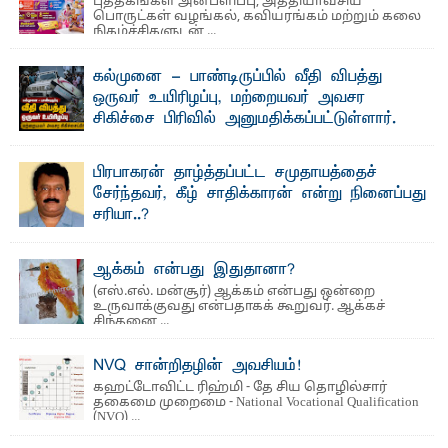
புத்தகங்கள் அன்பளிப்பு, அத்தியாவசிய
பொருட்கள் வழங்கல், கவியரங்கம் மற்றும் கலை
நிகழ்ச்சிகளுடன் ...
கல்முனை - பாண்டிருப்பில் வீதி விபத்து
ஒருவர் உயிரிழப்பு, மற்றையவர் அவசர
சிகிச்சை பிரிவில் அனுமதிக்கப்பட்டுள்ளார்.
ஷனா- அ ம்பாறை மாவட்டம் கல்முனை ஆதார
வைத்தியசாலைக்கு அருகாமையில் உள்ள கல்முனை -
பாண்டிருப்பு ...
பிரபாகரன் தாழ்த்தப்பட்ட சமுதாயத்தைச்
சேர்ந்தவர், கீழ் சாதிக்காரன் என்று நினைப்பது
சரியா..?
விடுதலைப் புலிகளின் தலைவர் பிரபாகரன் அவர்கள்
வெள்ளாளரல்லாதவர் என்பதால் அவர் தாழ்த்தப்பட்ட ...
ஆக்கம் என்பது இதுதானா?
(எஸ்.எல். மன்சூர்) ஆக்கம் என்பது ஒன்றை
உருவாக்குவது என்பதாகக் கூறுவர். ஆக்கச்
சிந்தனை ...
NVQ சான்றிதழின் அவசியம்!
கஹட்டோவிட்ட ரிஹ்மி - தே சிய தொழில்சார்
தகைமை முறைமை - National Vocational Qualification
(NVQ) ...